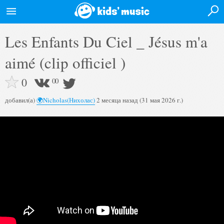
Войти на сайт
Les Enfants Du Ciel _ Jésus m'a
Главная
aimé (clip officiel )
Новости
0
0
0
Афиша
добавил(а)
🌍Nicholas(Нихолас)
2 месяца назад (31 мая 2026 г.)
Исполнители
Альбомы
Видео
Форум
Полная версия