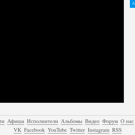
А
ти
Афиша
Исполнители
Альбомы
Видео
Форум
О нас
VK
Facebook
YouTube
Twitter
Instagram
RSS