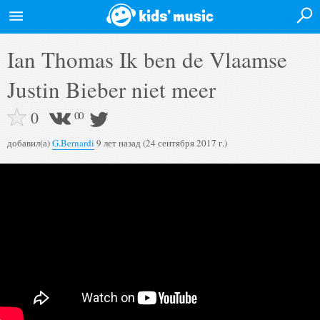
Войти на сайт
Ian Thomas Ik ben de Vlaamse
Главная
Justin Bieber niet meer
Новости
0
0
0
Афиша
добавил(а)
G.Bernardi
9 лет назад (24 сентября 2017 г.)
Исполнители
Альбомы
Видео
Форум
Полная версия