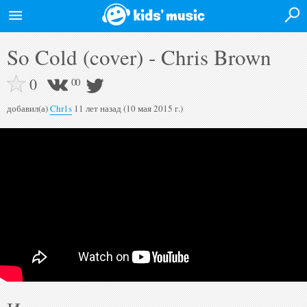
Войти на сайт
So Cold (cover) - Chris Brown
Главная
0
0
0
Новости
добавил(а)
Chr1s
11 лет назад (10 мая 2015 г.)
Афиша
Исполнители
Альбомы
Видео
Форум
Полная версия