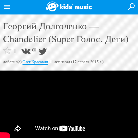
Войти на сайт
Георгий Долголенко —
Главная
Chandelier (Super Голос. Дети)
Новости
1
0
0
Афиша
добавил(а)
Олег Красавин
11 лет назад (17 апреля 2015 г.)
Исполнители
Альбомы
Видео
Форум
Полная версия