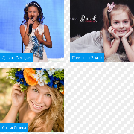
Дарина Галицкая
Поллианна Рыжак
Софья Лозина