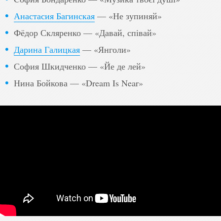
Анастасия Багинская
— «Не зупиняй»
Фёдор Скляренко — «Давай, співай»
Дарина Галицкая
— «Янголи»
София Шкидченко — «Йе де лей»
Нина Бойкова — «Dream Is Near»