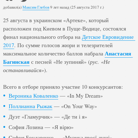
добавил(а)
Максим Глебов
9 лет назад (25 августа 2017 г.)
25 августа в украинском «Артеке», который 
расположен под Киевом в Пуще-Водице, состоялся 
финал национального отбора на 
Детское Евровидение 
2017
. По сумме голосов жюри и телезрителей 
Анастасия 
максимальное количество баллов набрала 
Багинская
 с песней «Не зупиняй» (
рус. «Не 
останавливайся»
). 

Вероника Коваленко
— «In My Dream»
Поллианна Рыжак
— «On Your Way»
Дуэт «Гламурчик» — «Де ти і я»
София Лозина — «Я вірю»
Cофия Бондаренко — «Музика твоєї душі»