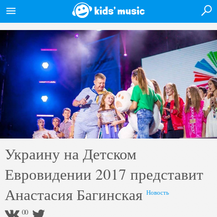
Войти на сайт
Главная
Новости
Афиша
Исполнители
Альбомы
Украину на Детском
Видео
Форум
Евровидении 2017 представит
Полная версия
Анастасия Багинская
Новость
0
0