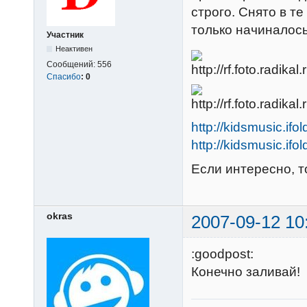
строго. Снято в те
только начиналось
Участник
Неактивен
Сообщений:
556
Спасибо
:
0
http://kidsmusic.ifo
http://kidsmusic.ifo
Если интересно, т
okras
2007-09-12 10
:goodpost:
Конечно заливай!