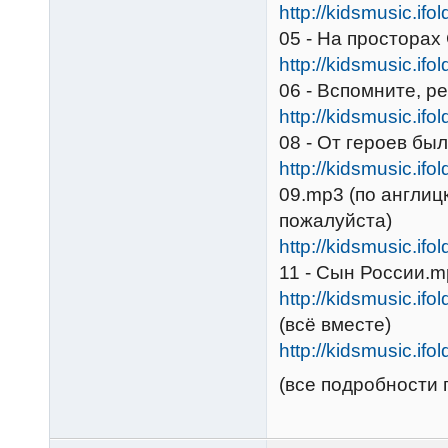
http://kidsmusic.ifo
05 - На просторах
http://kidsmusic.ifo
06 - Вспомните, р
http://kidsmusic.ifo
08 - От героев бы
http://kidsmusic.ifo
09.mp3 (по англицк
пожалуйста)
http://kidsmusic.ifo
11 - Сын России.
http://kidsmusic.ifo
(всё вместе)
http://kidsmusic.ifo
(все подробности п