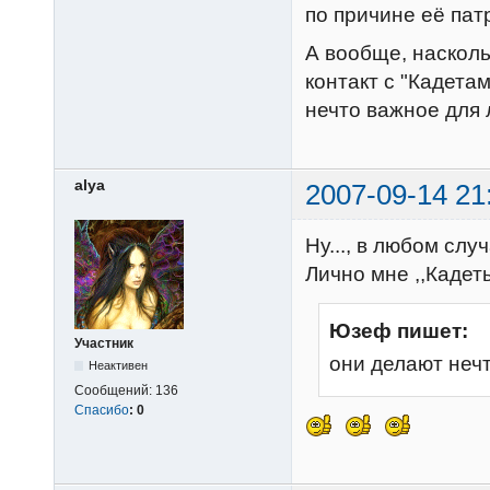
по причине её пат
А вообще, насколь
контакт с "Кадета
нечто важное для
alya
2007-09-14 21
Ну..., в любом слу
Лично мне ,,Кадеты
Юзеф пишет:
Участник
они делают неч
Неактивен
Сообщений:
136
Спасибо
:
0