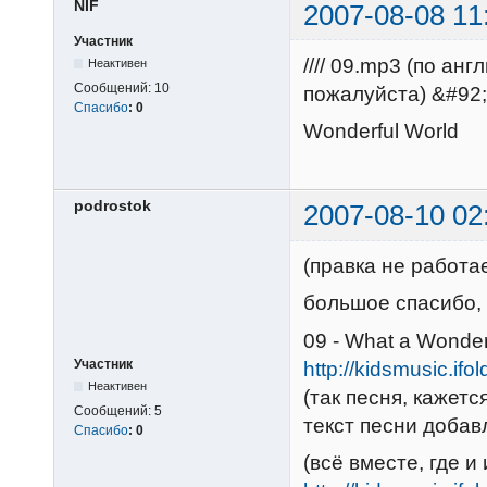
NIF
2007-08-08 11
Участник
//// 09.mp3 (по ан
Неактивен
Сообщений:
10
пожалуйста) &#92
Спасибо
:
0
Wonderful World
podrostok
2007-08-10 02
(правка не работа
большое спасибо, N
09 - What a Wonder
Участник
http://kidsmusic.ifo
Неактивен
(так песня, кажетс
Сообщений:
5
текст песни добав
Спасибо
:
0
(всё вместе, где и