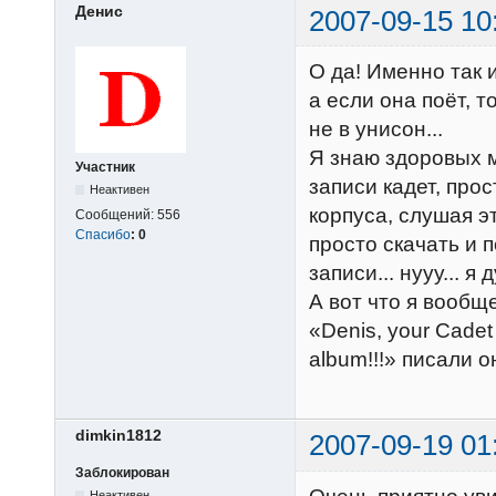
Денис
2007-09-15 10
О да! Именно так 
а если она поёт, 
не в унисон...
Я знаю здоровых м
Участник
записи кадет, про
Неактивен
корпуса, слушая эт
Сообщений:
556
Спасибо
:
0
просто скачать и 
записи... нууу... я 
А вот что я вообщ
«Denis, your Cadet
album!!!» писали он
dimkin1812
2007-09-19 01
Заблокирован
Неактивен