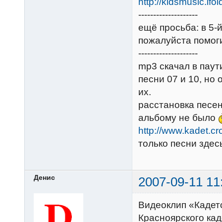
http://kidsmusic.ifo
--------------------
ещё просьба: в 5-й
пожалуйста помоги
--------------------
mp3 скачал в паути
песни 07 и 10, но
их.
расстановка песен
альбому не было
http://www.kadet.cr
только песни здес
Денис
2007-09-11 11
Видеоклип «Кадет
Красноярского кад