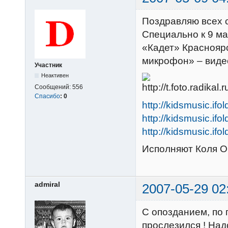
Поздравляю всех 
Специально к 9 ма
«Кадет» Красноярс
микрофон» – виде
Участник
Неактивен
Сообщений:
556
Спасибо
:
0
http://kidsmusic.ifo
http://kidsmusic.ifo
http://kidsmusic.ifo
Исполняют Коля О
admiral
2007-05-29 02
С опозданием, по 
прослезился ! Над