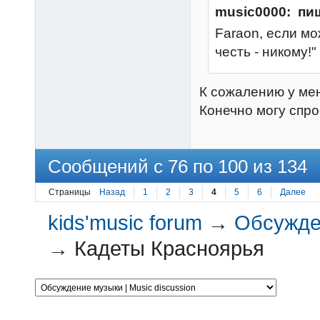
music0000: пи
Faraon, если мо
честь - никому
К сожалению у мен
Конечно могу спро
Сообщений с 76 по 100 из 134
Страницы
Назад
1
2
3
4
5
6
Далее
kids'music forum
→
Обсужден
→
Кадеты Красноярья