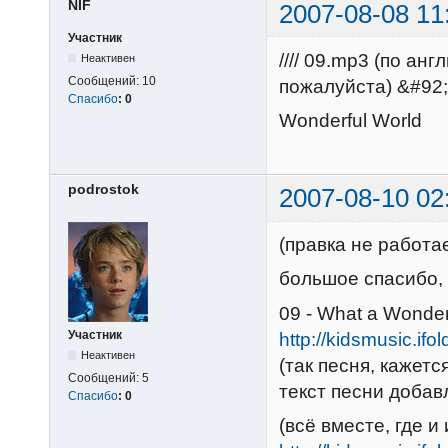
NIF
2007-08-08 11
Участник
//// 09.mp3 (по ан
Неактивен
Сообщений:
10
пожалуйста) &#92
Спасибо
:
0
Wonderful World
podrostok
2007-08-10 02
(правка не работа
большое спасибо, N
09 - What a Wonder
Участник
http://kidsmusic.ifo
Неактивен
(так песня, кажетс
Сообщений:
5
текст песни добав
Спасибо
:
0
(всё вместе, где и