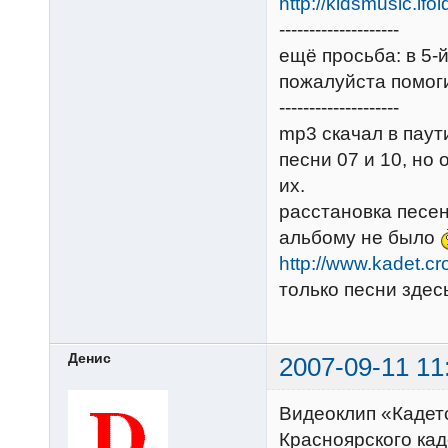
http://kidsmusic.ifo
--------------------
ещё просьба: в 5-й
пожалуйста помоги
--------------------
mp3 скачал в паути
песни 07 и 10, но
их.
расстановка песен
альбому не было
http://www.kadet.cr
только песни здес
Денис
2007-09-11 11
Видеоклип «Кадет
Красноярского кад