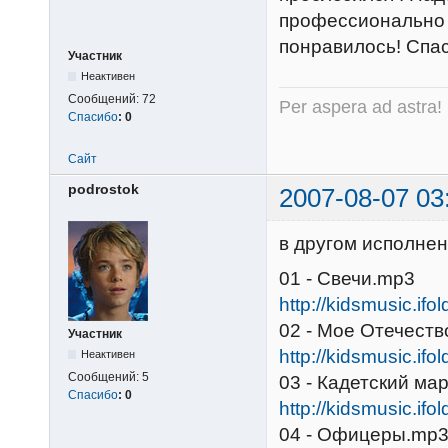
профессионально 
понравилось! Спа
Участник
Неактивен
Сообщений:
72
Per aspera ad astra!
Спасибо
:
0
Сайт
podrostok
2007-08-07 03
в другом исполнен
01 - Свечи.mp3
http://kidsmusic.ifo
02 - Мое Отечест
Участник
http://kidsmusic.ifo
Неактивен
Сообщений:
5
03 - Кадетский ма
Спасибо
:
0
http://kidsmusic.ifo
04 - Офицеры.mp