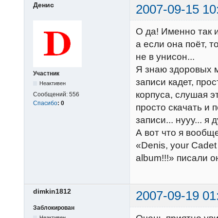
Денис
2007-09-15 10
О да! Именно так 
а если она поёт, 
не в унисон...
Я знаю здоровых м
Участник
записи кадет, про
Неактивен
корпуса, слушая эт
Сообщений:
556
Спасибо
:
0
просто скачать и 
записи... нууу... я 
А вот что я вообщ
«Denis, your Cadet
album!!!» писали он
dimkin1812
2007-09-19 01
Заблокирован
Неактивен