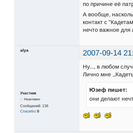
по причине её пат
А вообще, насколь
контакт с "Кадета
нечто важное для
alya
2007-09-14 21
Ну..., в любом слу
Лично мне ,,Кадеты
Юзеф пишет:
Участник
они делают неч
Неактивен
Сообщений:
136
Спасибо
:
0