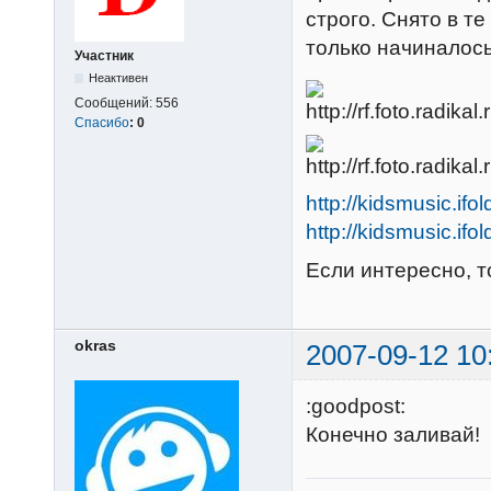
строго. Снято в те
только начиналось
Участник
Неактивен
Сообщений:
556
Спасибо
:
0
http://kidsmusic.ifo
http://kidsmusic.ifo
Если интересно, т
okras
2007-09-12 10
:goodpost:
Конечно заливай!