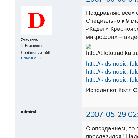
Поздравляю всех 
Специально к 9 ма
«Кадет» Красноярс
микрофон» – виде
Участник
Неактивен
Сообщений:
556
Спасибо
:
0
http://kidsmusic.ifo
http://kidsmusic.ifo
http://kidsmusic.ifo
Исполняют Коля О
admiral
2007-05-29 02
С опозданием, по 
прослезился ! Над