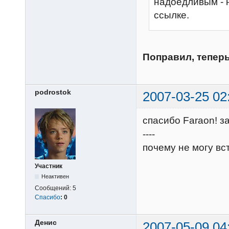
надоедливым - н
ссылке.
Поправил, тепер
podrostok
2007-03-25 02
спасибо Faraon! з
----
почему не могу вс
Участник
Неактивен
Сообщений:
5
Спасибо
:
0
Денис
2007-05-09 04