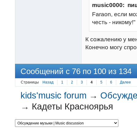
music0000: пи
Faraon, если мо
честь - никому
К сожалению у мен
Конечно могу спро
Сообщений с 76 по 100 из 134
Страницы
Назад
1
2
3
4
5
6
Далее
kids'music forum
→
Обсужден
→
Кадеты Красноярья