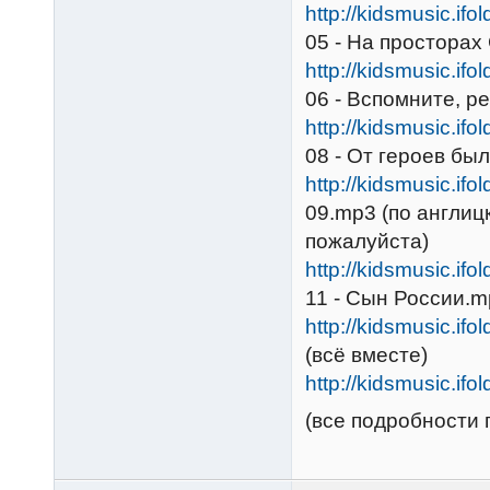
http://kidsmusic.ifo
05 - На просторах
http://kidsmusic.ifo
06 - Вспомните, р
http://kidsmusic.ifo
08 - От героев бы
http://kidsmusic.ifo
09.mp3 (по англицк
пожалуйста)
http://kidsmusic.ifo
11 - Сын России.
http://kidsmusic.ifo
(всё вместе)
http://kidsmusic.ifo
(все подробности п