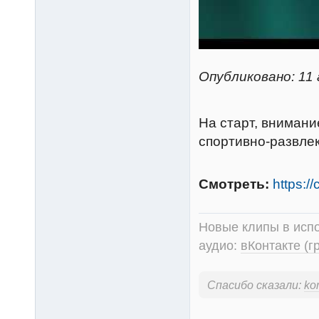
Опубликовано: 11 
На старт, внимани
спортивно-развлек
Смотреть:
https:/
Новые клипы в испо
аудио:
вКонтакте (г
Спасибо сказали:
kor