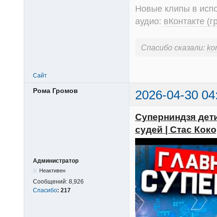
Новые клипы в испо
аудио:
вКонтакте (г
Спасибо сказали:
kor
Сайт
Рома Громов
2026-04-30 04
Суперниндзя дети
судей | Стас Кок
Администратор
Неактивен
Сообщений:
8,926
Спасибо
:
217