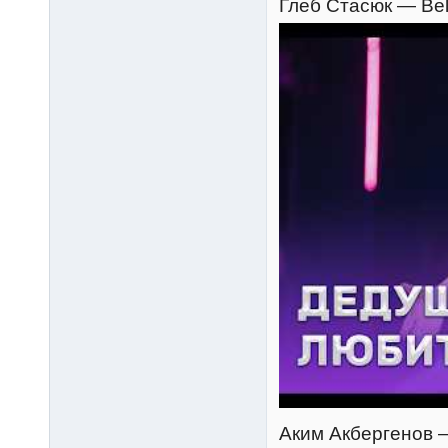
Глеб Стасюк — Beli
Аким Акбергенов — 