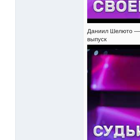
Даниил Шелюто — B
выпуск