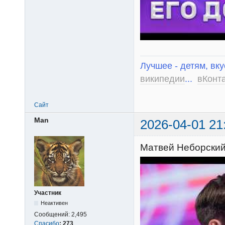
Лучшее - детям, вку
википедии
...
вКонт
Сайт
Man
2026-04-01 21
Матвей Неборский 
Участник
Неактивен
Сообщений:
2,495
Спасибо
:
273