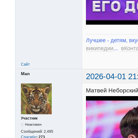
Лучшее - детям, вку
википедии
...
вКонт
Сайт
Man
2026-04-01 21
Матвей Неборский 
Участник
Неактивен
Сообщений:
2,495
Спасибо
:
273