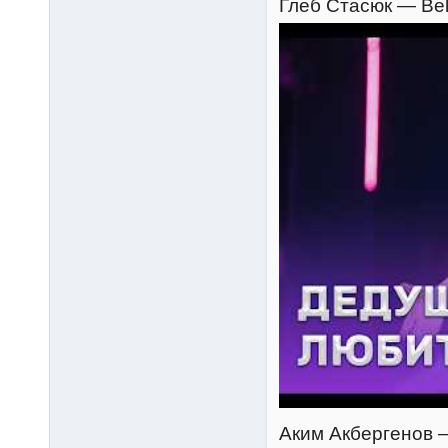
Глеб Стасюк — Beli
Аким Акбергенов — 