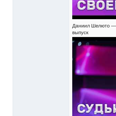
Даниил Шелюто — B
выпуск