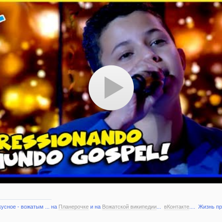
кусное - вожатым ... на
Планерочке
и на
Вожатской википедии
...
вКонтакте
.... Жизнь п