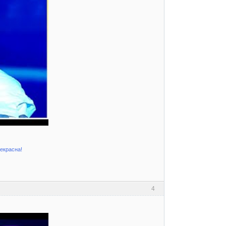
рекрасна!
4