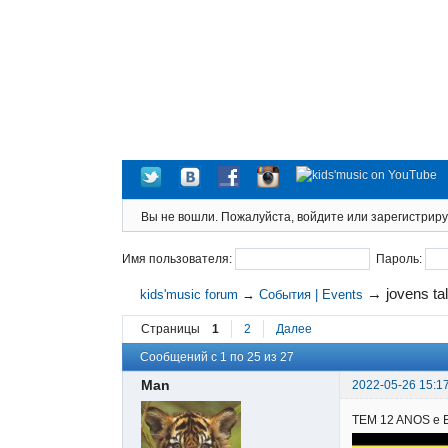
Вы не вошли.
Пожалуйста, войдите или зарегистриру
Имя пользователя:
Пароль:
→
jovens t
kids'music forum
→
События | Events
Страницы
1
2
Далее
Сообщений с 1 по 25 из 27
Man
2022-05-26 15:1
TEM 12 ANOS e