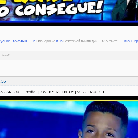
кусное - вожатым ... на
Планерочке
и на
Вожатской википедии
...
вКонтакте
.... Жизнь п
и:
korall
1:06
S CANTOU - "Trovão" | JOVENS TALENTOS | VOVÔ RAUL GIL