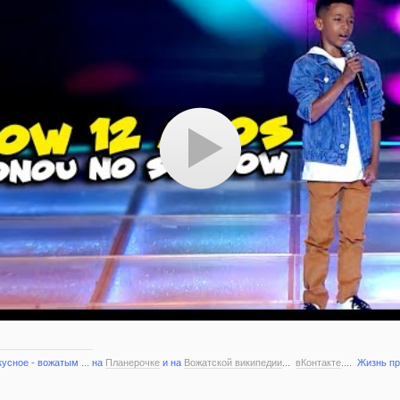
кусное - вожатым ... на
Планерочке
и на
Вожатской википедии
...
вКонтакте
.... Жизнь п