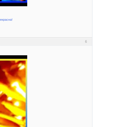
рекрасна!
6