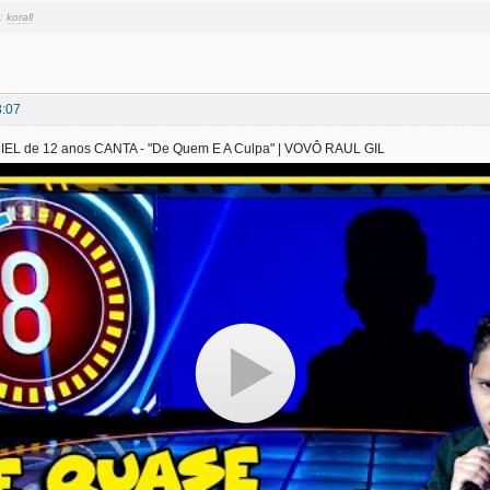
и:
korall
8:07
L de 12 anos CANTA - "De Quem E A Culpa" | VOVÔ RAUL GIL