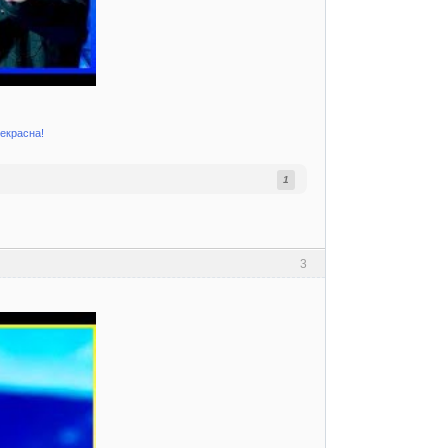
рекрасна!
1
3