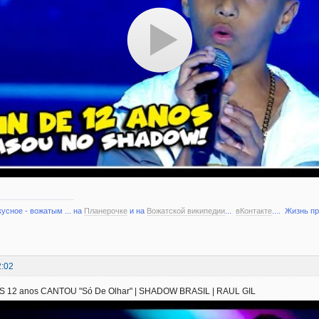
кусное - вожатым ... на
Планерочке
и на
Вожатской википедии
...
вКонтакте
.... Жизнь п
2:02
 12 anos CANTOU "Só De Olhar" | SHADOW BRASIL | RAUL GIL