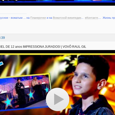
кусное - вожатым ... на
Планерочке
и на
Вожатской википедии
...
вКонтакте
.... Жизнь п
3:39
EL DE 12 anos IMPRESSIONA JURADOS! | VOVÔ RAUL GIL