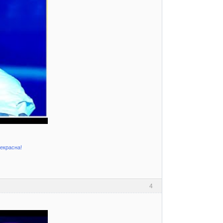
рекрасна!
4