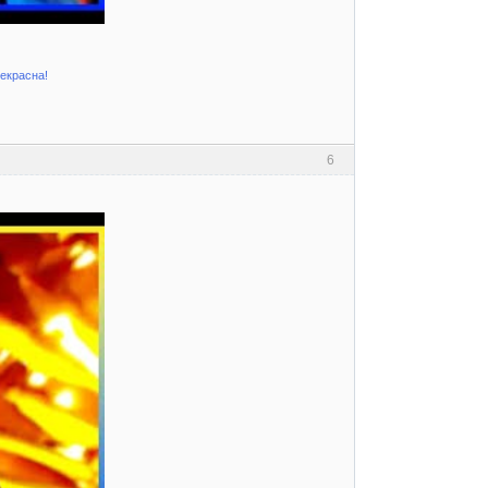
рекрасна!
6