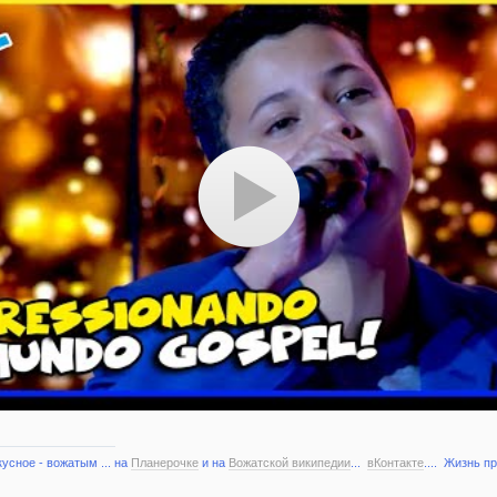
кусное - вожатым ... на
Планерочке
и на
Вожатской википедии
...
вКонтакте
.... Жизнь п