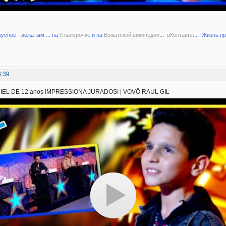
кусное - вожатым ... на
Планерочке
и на
Вожатской википедии
...
вКонтакте
.... Жизнь п
3:39
EL DE 12 anos IMPRESSIONA JURADOS! | VOVÔ RAUL GIL