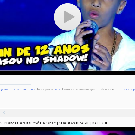
кусное - вожатым ... на
Планерочке
и на
Вожатской википедии
...
вКонтакте
.... Жизнь п
2:02
 12 anos CANTOU "Só De Olhar" | SHADOW BRASIL | RAUL GIL