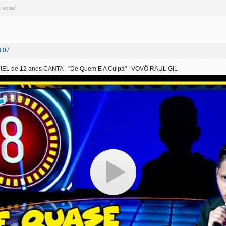
и:
korall
8:07
L de 12 anos CANTA - "De Quem E A Culpa" | VOVÔ RAUL GIL