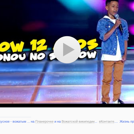
кусное - вожатым ... на
Планерочке
и на
Вожатской википедии
...
вКонтакте
.... Жизнь п