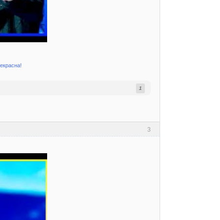
рекрасна!
1
3