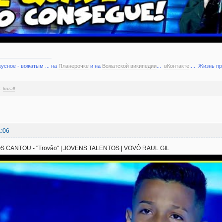
кусное - вожатым ... на
Планерочке
и на
Вожатской википедии
...
вКонтакте
.... Жизнь п
и:
korall
1:06
S CANTOU - "Trovão" | JOVENS TALENTOS | VOVÔ RAUL GIL