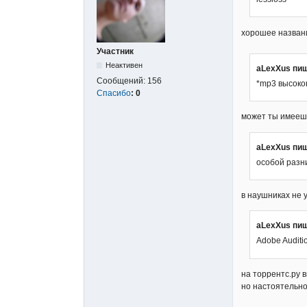
хорошее назва
Участник
Неактивен
aLexXus пиш
Сообщений:
156
*mp3 высоко
Спасибо
:
0
может ты имеешь
aLexXus пиш
особой разн
в наушниках не 
aLexXus пиш
Adobe Auditi
на торрентс.ру в
но настоятельно