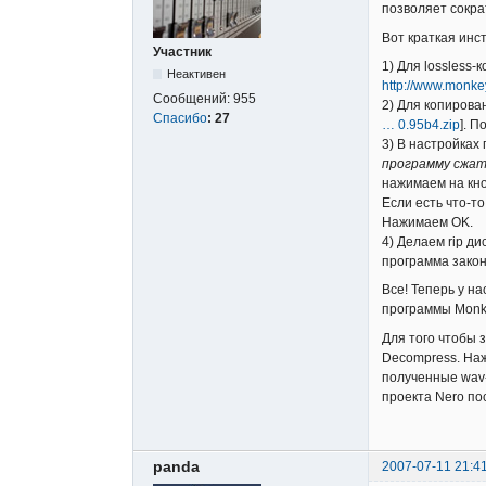
позволяет сокра
Вот краткая инс
Участник
1) Для lossless
Неактивен
http://www.monke
Сообщений:
955
2) Для копирова
Спасибо
:
27
… 0.95b4.zip
]. 
3) В настройках
программу сжат
нажимаем на кно
Если есть что-т
Нажимаем OK.
4) Делаем rip д
программа закон
Все! Теперь у н
программы Monke
Для того чтобы 
Decompress. Наж
полученные wav-
проекта Nero по
panda
2007-07-11 21:4