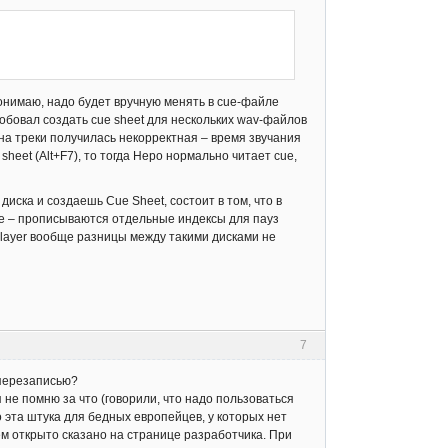
понимаю, надо будет вручную менять в cue-файле
робовал создать cue sheet для нескольких wav-файлов
а на треки получилась некорректная – время звучания
heet (Alt+F7), то тогда Неро нормально читает cue,
иска и создаешь Cue Sheet, состоит в том, что в
ае – прописываются отдельные индексы для пауз
Player вообще разницы между такими дисками не
7
-перезаписью?
 не помню за что (говорили, что надо пользоваться
о эта штука для бедных европейцев, у которых нет
о чем открыто сказано на странице разработчика. При