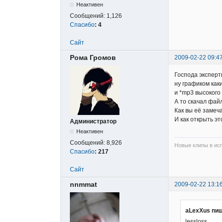
Неактивен
Сообщений:
1,126
Спасибо
:
4
Сайт
Рома Громов
2009-02-22 09:4
Господа эксперт
ну графиком как
и *mp3 высокого
А то скачал фай
Как вы её замеч
И как открыть э
Администратор
Неактивен
Сообщений:
8,926
Новые клипы в исп
Спасибо
:
217
Сайт
nnmmat
2009-02-22 13:1
aLexXus пиш
lessloss