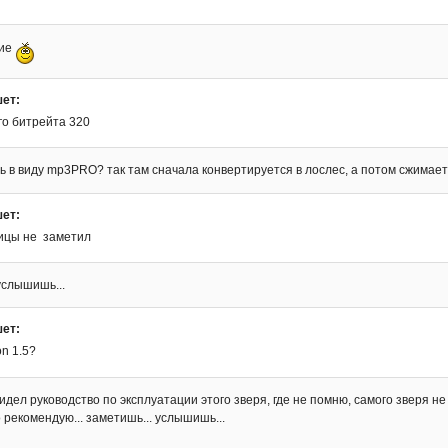
ние
ет:
го битрейта 320
 в виду mp3PRO? так там сначала конвертируется в лослес, а потом сжимает
ет:
ицы не заметил
услышишь...
ет:
on 1.5?
идел руководство по эксплуатации этого зверя, где не помню, самого зверя не 
 рекомендую... заметишь... услышишь...