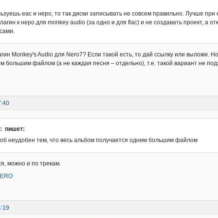
ьзуешь еас и неро, то так диски записывать не совсем правильно. Лучше при 
лагин к неро для monkey audio (за одно и для flac) и не создавать проект, а от
сами.
агин Monkey's Audio для Nero7? Если такой есть, то дай ссылку или выложи. Н
м большим файлом (а не каждая песня – отдельно), т.е. такой вариант не по
7:40
e: пишет:
соб неудобен тем, что весь альбом получается одним большим файлом
я, можно и по трекам.
 NERO
4:19