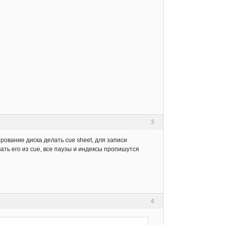
3
рование диска делать cue sheet, для записи
ывать его из cue, все паузы и индексы пропишутся
4