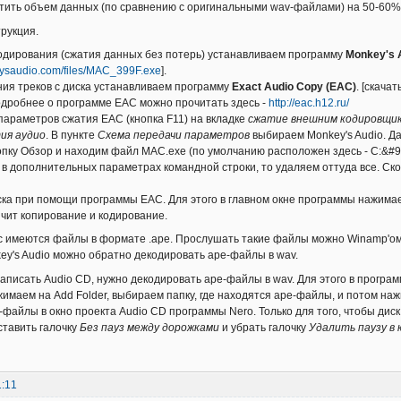
тить объем данных (по сравнению с оригинальными wav-файлами) на 50-60%,
трукция.
-кодирования (сжатия данных без потерь) устанавливаем программу
Monkey's 
ysaudio.com/files/MAC_399F.exe
].
ния треков с диска устанавливаем программу
Exact Audio Copy (EAC)
. [скача
Подробнее о программе EAC можно прочитать здесь -
http://eac.h12.ru/
 параметров сжатия EAC (кнопка F11) на вкладке
сжатие внешним кодировщи
ия аудио
. В пункте
Схема передачи параметров
выбираем Monkey's Audio. Д
пку Обзор и находим файл MAC.exe (по умолчанию расположен здесь - C:&#92
о в дополнительных параметрах командной строки, то удаляем оттуда все. Ско
иска при помощи программы EAC. Для этого в главном окне программы нажимае
чит копирование и кодирование.
ас имеются файлы в формате .ape. Прослушать такие файлы можно Winamp'ом
y's Audio можно обратно декодировать ape-файлы в wav.
записать Audio CD, нужно декодировать ape-файлы в wav. Для этого в програ
имаем на Add Folder, выбираем папку, где находятся ape-файлы, и потом на
файлы в окно проекта Audio CD программы Nero. Только для того, чтобы диск
ставить галочку
Без пауз между дорожками
и убрать галочку
Удалить паузу в 
1:11