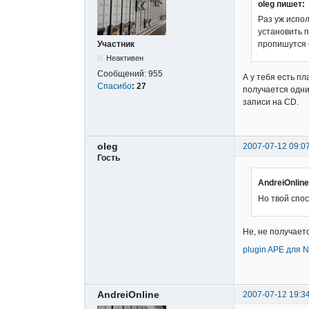
oleg пишет:
Раз уж испол
установить п
Участник
пропишутся 
Неактивен
Сообщений:
955
А у тебя есть пл
Спасибо
:
27
получается одни
записи на CD.
oleg
2007-07-12 09:0
Гость
AndreiOnlin
Но твой спо
Не, не получаетс
plugin APE для
AndreiOnline
2007-07-12 19:3