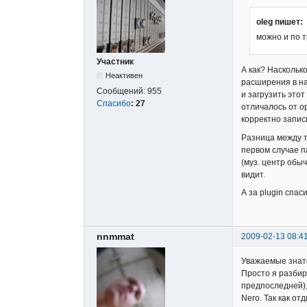
oleg пишет:
можно и по т
Участник
А как? Наскольк
Неактивен
расширения в на
Сообщений:
955
и загрузить этот
Спасибо
:
27
отличалось от о
корректно запис
Разница между т
первом случае п
(муз. центр обы
видит.
А за plugin спас
nnmmat
2009-02-13 08:4
Уважаемые знат
Просто я разбир
предпоследней),
Nero. Так как от