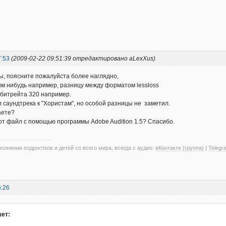
7:53
(2009-02-22 09:51:39 отредактировано aLexXus)
ы, поясните пожалуйста более наглядно,
им нибудь например, разницу между форматом lessloss
 битрейта 320 например.
л саундтрека к "Хористам", но особой разницы не заметил.
аете?
тот файл с помощью программы Adobe Audition 1.5? Спасибо.
олнении подростков и детей со всего мира, всегда с аудио:
вКонтакте (группа)
|
Telegr
6:26
ет: