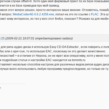
ретном случае offset=0. Хотя один мой фирмовый принт по их базе показывает 
ачится в их базе приводов про мой привод.
 меня этот вопрос решен, просто интересно ваше мнение. Отзовитесь, пожай
й вопрос:
MediaCoderAE-0.6.2.4256.exe
, попал на это по ссылке с
FLAC
. Эта ш
ет кому интересно, из тех у кого этот firefox, поюзает? Розкажэ за для якойи
6:25
(2009-02-21 16:07:01 отредактировано sadass)
 для рипа аудио диска я использую Easy CD-DA Extractor , если говорить о по
flac или о ape+cue, то использую EAC, поскольку он это делает качественно.
гигансткий + в отличии от Нерона, он не жрет всю оперативку, хотя у меня пол
и подробная статья о настройке EAC находится на torrents.ru
тавляют несколько способов настроек для различных видов рипов аудио диск
 лучше всего использовать любую программу предпоследнюю, но только не ту.
е