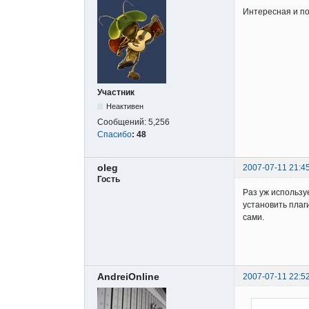
Интересная и п
Участник
Неактивен
Сообщений:
5,256
Спасибо
:
48
oleg
2007-07-11 21:4
Гость
Раз уж использу
установить плаги
сами.
AndreiOnline
2007-07-11 22:5