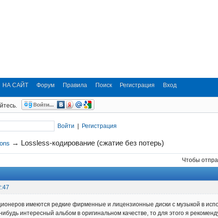
НА САЙТ
Форум
Правила
Поиск
Регистрация
Вход
йтесь.
Войти
|
Регистрация
→
Lossless-кодирование (сжатие без потерь)
ions
Чтобы отпра
2:47
ционеров имеются редкие фирменные и лицензионные диски с музыкой в испол
нибудь интересный альбом в оригинальном качестве, то для этого я рекоменд