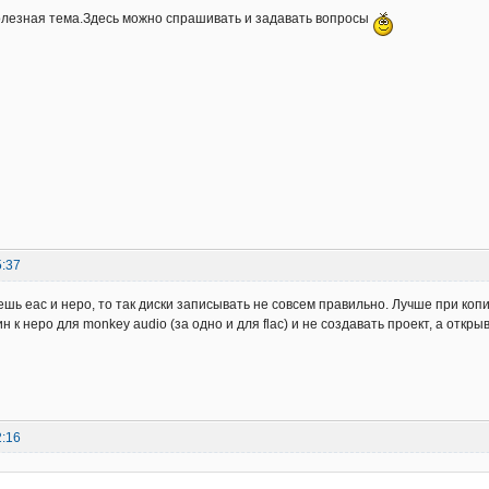
олезная тема.Здесь можно спрашивать и задавать вопросы
5:37
ешь еас и неро, то так диски записывать не совсем правильно. Лучше при копи
н к неро для monkey audio (за одно и для flac) и не создавать проект, а откр
2:16