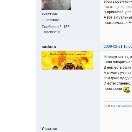
этом в моем конк
эта же цифра зн
В принципе, для
Участник
А вот актуальны
Неактивен
прихрамывая. Мож
Сообщений:
156
Спасибо
:
0
sadass
2009-02-21 16:0
Незнаю как вы, а
Если говорить о 
В нем есть один 
А самая лучшая 
Там даже предос
И естесственно.
проверено
LIBERA Вконтакт
Участник