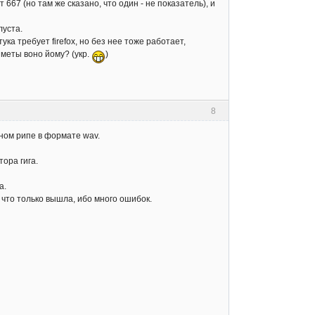
667 (но там же сказано, что один - не показатель), и
луста.
тука требует firefox, но без нее тоже работает,
 меты воно йому? (укр.
)
8
лном рипе в формате wav.
тора гига.
а.
 что только вышла, ибо много ошибок.