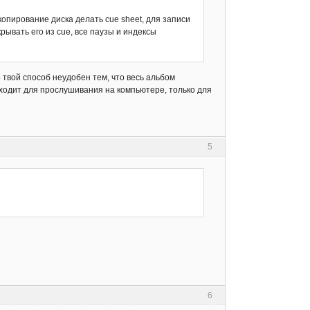
копирование диска делать cue sheet, для записи
крывать его из cue, все паузы и индексы
о твой способ неудобен тем, что весь альбом
дходит для прослушивания на компьютере, только для
5
6