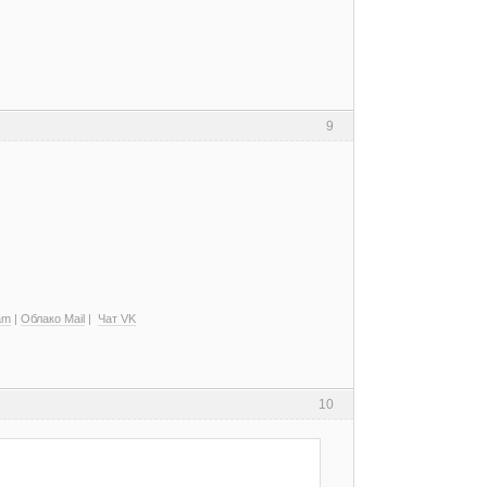
9
am
|
Облако Mail
|
Чат VK
10