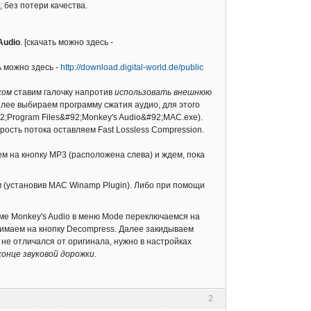
 без потери качества.
Audio
. [скачать можно здесь -
ть можно здесь -
http://download.digital-world.de/public
ком
ставим галочку напротив
использовать внешнюю
алее выбираем программу сжатия аудио, для этого
;Program Files&#92;Monkey's Audio&#92;MAC.exe).
рость потока оставляем Fast Lossless Compression.
м на кнопку MP3 (расположена слева) и ждем, пока
 (установив MAC Winamp Plugin). Либо при помощи
мме Monkey's Audio в меню Mode переключаемся на
жимаем на кнопку Decompress. Далее закидываем
 не отличался от оригинала, нужно в настройках
конце звуковой дорожки
.
2