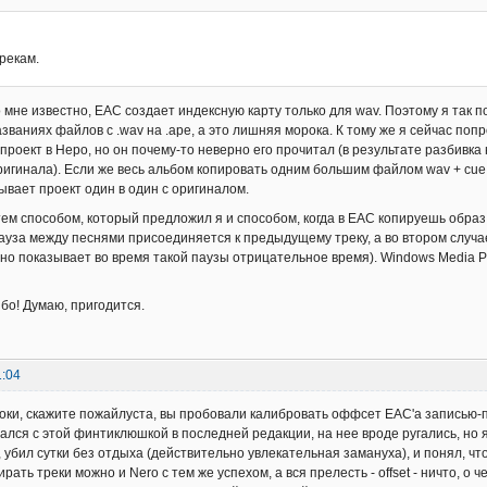
рекам.
о мне известно, EAC создает индексную карту только для wav. Поэтому я так 
званиях файлов с .wav на .ape, а это лишняя морока. К тому же я сейчас поп
 проект в Неро, но он почему-то неверно его прочитал (в результате разбивк
ригинала). Если же весь альбом копировать одним большим файлом wav + cue s
ывает проект один в один с оригиналом.
ем способом, который предложил я и способом, когда в EAC копируешь образ д
ауза между песнями присоединяется к предыдущему треку, а во втором случ
чно показывает во время такой паузы отрицательное время). Windows Media 
ибо! Думаю, пригодится.
1:04
оки, скажите пожайлуста, вы пробовали калибровать оффсет EAC'а записью
ался с этой финтиклюшкой в последней редакции, на нее вроде ругались, но я
 убил сутки без отдыха (действительно увлекательная замануха), и понял, чт
дирать треки можно и Nero с тем же успехом, а вся прелесть - offset - ничто, 