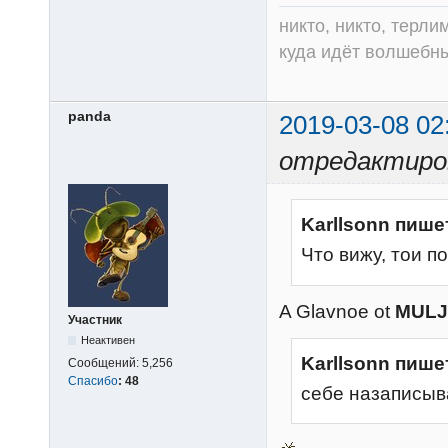
никто, никто, терли
куда идёт волшебный
panda
2019-03-08 02
отредактиров
Karllsonn пише
Что вижу, тои п
A Glavnoe ot
MULJ
Участник
Неактивен
Karllsonn пише
Сообщений:
5,256
Спасибо
:
48
себе назаписыв