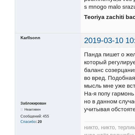
s mnogo malo srazu v
Teoriya zachiti b
Karllsonn
2019-03-10 10
Панда пишет о же
который регулиру
баланс созерцания
во вред. Подобная
мысль мне уже вс
На-я попу гармонь 
но в данном случ
Заблокирован
учитывая обстояте
Неактивен
Сообщений:
455
Спасибо
:
20
никто, никто, терли