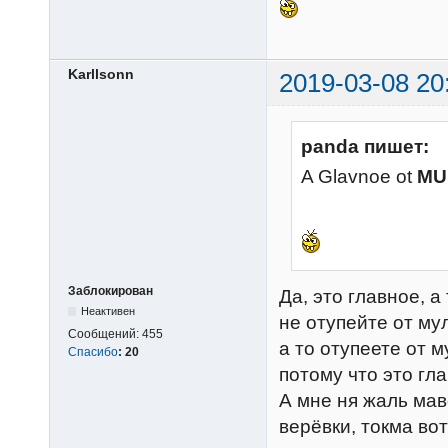
Karllsonn
2019-03-08 20
panda пишет:
A Glavnoe ot
MU
Заблокирован
Да, это главное, а
Неактивен
не отупейте от му
Сообщений:
455
а то отупеете от м
Спасибо
:
20
потому что это гл
А мне ня жаль мав
верёвки, токма вот