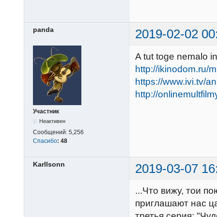
panda
2019-02-02 00
A tut toge nemalo in
http://ikinodom.ru/m
https://www.ivi.tv/a
http://onlinemultfilm
Участник
Неактивен
Сообщений:
5,256
Спасибо
:
48
Karllsonn
2019-03-07 16
...Что вижу, тои пою
приглашают нас ц
третья серия: "Чуд