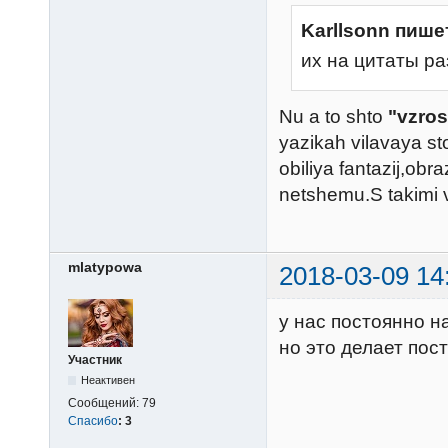
Karllsonn пише
их на цитаты р
Nu a to shto
"vzrosl
yazikah vilavaya sto
obiliya fantazij,obr
netshemu.S takimi
mlatypowa
2018-03-09 14
у нас постоянно н
но это делает пос
Участник
Неактивен
Сообщений:
79
Спасибо
:
3