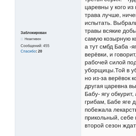
царевны у кого из
трава лучше, ниче
испытать. Выбрали
травы всякие добы
Заблокирован
самую козырную к
Неактивен
а тут смбд Баба -
Сообщений:
455
Спасибо
:
20
верёвки, и говорит,
рабочей силой под
уборщицы.Той в у
но из-за верёвок 
другая царевна вы
Бабу- ягу обкурит,
грибам, Бабе яге 
побежала лекарств
прикольный, себе 
второй сезон ждат