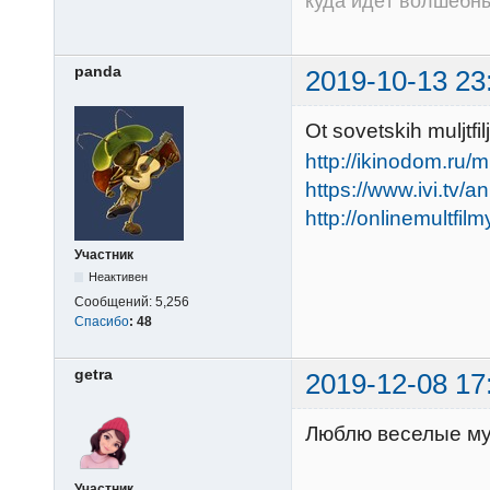
куда идёт волшебный
panda
2019-10-13 23
Ot sovetskih muljtf
http://ikinodom.ru/m
https://www.ivi.tv/a
http://onlinemultfilm
Участник
Неактивен
Сообщений:
5,256
Спасибо
:
48
getra
2019-12-08 17
Люблю веселые му
Участник