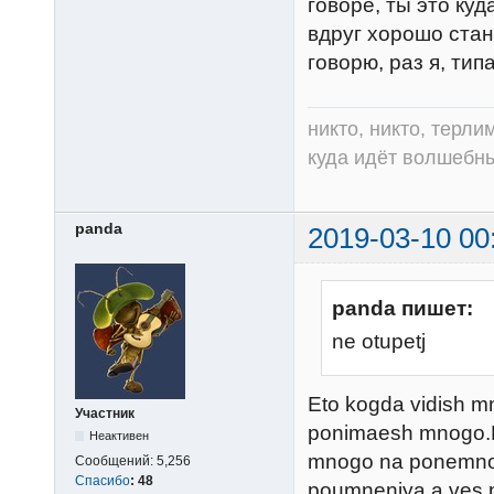
говоре, ты это куд
вдруг хорошо стан
говорю, раз я, ти
никто, никто, терли
куда идёт волшебный
panda
2019-03-10 00
panda пишет:
ne otupetj
Eto kogda vidish m
Участник
ponimaesh mnogo.N
Неактивен
mnogo na ponemnog
Сообщений:
5,256
Спасибо
:
48
poumneniya,a ves p