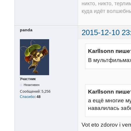
никто, никто, терли
куда идёт волшебный
panda
2015-12-10 23
Karllsonn пише
В мультфильмах
Участник
Неактивен
Karllsonn пише
Сообщений:
5,256
Спасибо
:
48
а ещё многие м
навалилась забо
Vot eto zdorov i ver