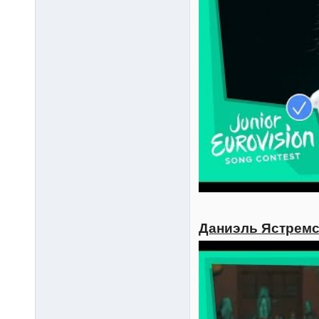
Даниэль Ястремск