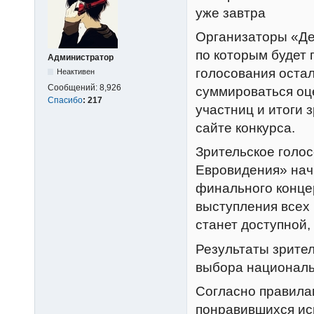
уже завтра
Организаторы «Де
по которым будет 
Администратор
голосования остал
Неактивен
Сообщений:
8,926
суммироваться оц
Спасибо
:
217
участниц и итоги 
сайте конкурса.
Зрительское голо
Евровидения» начн
финального концер
выступления всех 
станет доступной, 
Результаты зрител
выбора националь
Согласно правилам
понравившихся исп