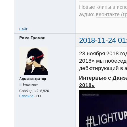
Новые клипы в испо
аудио:
вКонтакте (г
Сайт
Рома Громов
2018-11-24 01
23 ноября 2018 го
2018» мы побесед
дебютирующий в эт
Интервью с Данэ
Администратор
2018»
Неактивен
Сообщений:
8,926
Спасибо
:
217