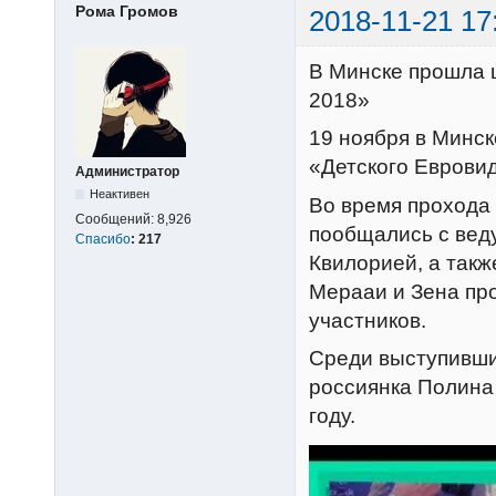
Рома Громов
2018-11-21 17
В Минске прошла 
2018»
19 ноября в Минс
«Детского Еврови
Администратор
Неактивен
Во время прохода 
Сообщений:
8,926
пообщались с вед
Спасибо
:
217
Квилорией, а такж
Мерааи и Зена пр
участников.
Среди выступивших
россиянка Полина
году.