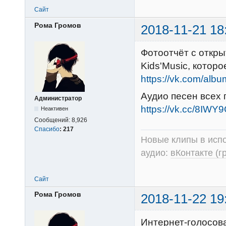
Сайт
Рома Громов
2018-11-21 18
Фотоотчёт с откры
Kids'Music, котор
https://vk.com/al
Аудио песен всех 
Администратор
https://vk.cc/8IWY
Неактивен
Сообщений:
8,926
Спасибо
:
217
Новые клипы в испо
аудио:
вКонтакте (г
Сайт
Рома Громов
2018-11-22 19
Интернет-голосов