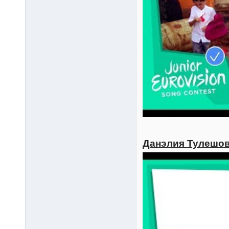
Данэлия Тулешова