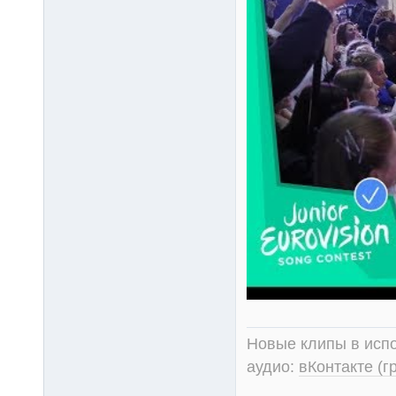
Новые клипы в испо
аудио:
вКонтакте (г