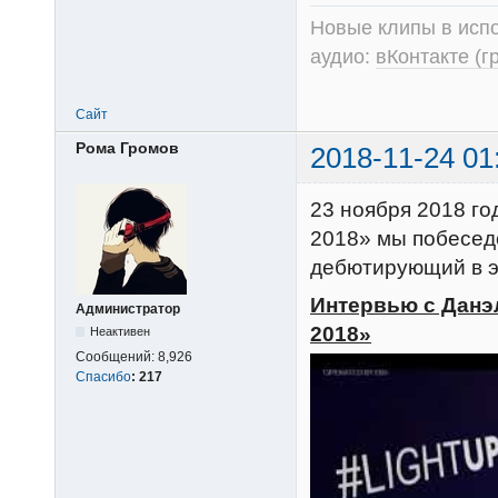
Новые клипы в испо
аудио:
вКонтакте (г
Сайт
Рома Громов
2018-11-24 01
23 ноября 2018 го
2018» мы побесед
дебютирующий в эт
Интервью с Данэ
Администратор
2018»
Неактивен
Сообщений:
8,926
Спасибо
:
217