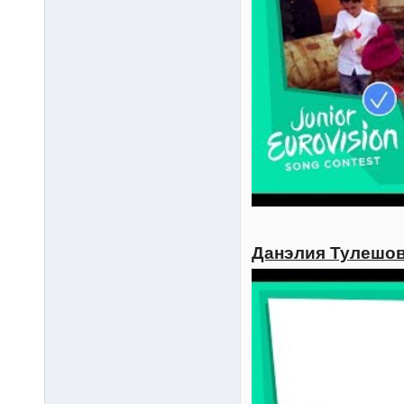
Данэлия Тулешова