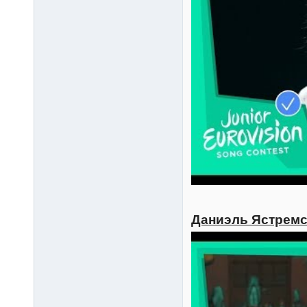
Даниэль Ястремск