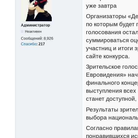
уже завтра
Организаторы «Де
по которым будет 
Администратор
голосования остал
Неактивен
Сообщений:
8,926
суммироваться оц
Спасибо
:
217
участниц и итоги 
сайте конкурса.
Зрительское голо
Евровидения» начн
финального концер
выступления всех 
станет доступной, 
Результаты зрител
выбора националь
Согласно правилам
понравившихся исп