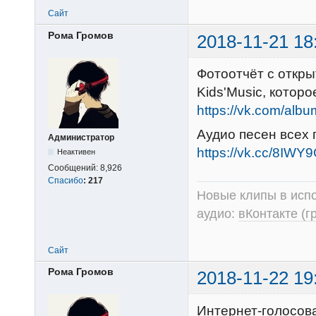
Сайт
Рома Громов
2018-11-21 18
Фотоотчёт с откры
Kids'Music, котор
https://vk.com/al
Аудио песен всех 
Администратор
https://vk.cc/8IWY
Неактивен
Сообщений:
8,926
Спасибо
:
217
Новые клипы в испо
аудио:
вКонтакте (г
Сайт
Рома Громов
2018-11-22 19
Интернет-голосов