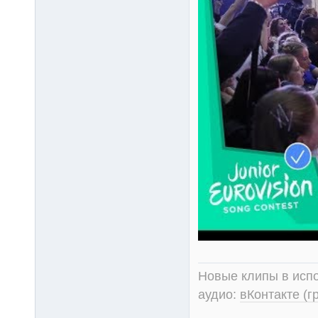
Новые клипы в испо
аудио:
вКонтакте (г