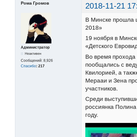
Рома Громов
2018-11-21 17
В Минске прошла 
2018»
19 ноября в Минс
«Детского Еврови
Администратор
Неактивен
Во время прохода 
Сообщений:
8,926
пообщались с вед
Спасибо
:
217
Квилорией, а такж
Мерааи и Зена пр
участников.
Среди выступивших
россиянка Полина
году.