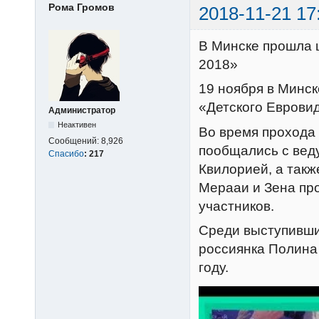
Рома Громов
2018-11-21 17
В Минске прошла 
2018»
19 ноября в Минс
«Детского Еврови
Администратор
Неактивен
Во время прохода 
Сообщений:
8,926
пообщались с вед
Спасибо
:
217
Квилорией, а такж
Мерааи и Зена пр
участников.
Среди выступивших
россиянка Полина
году.