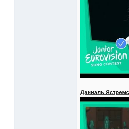
Даниэль Ястремск