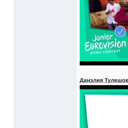
Данэлия Тулешова