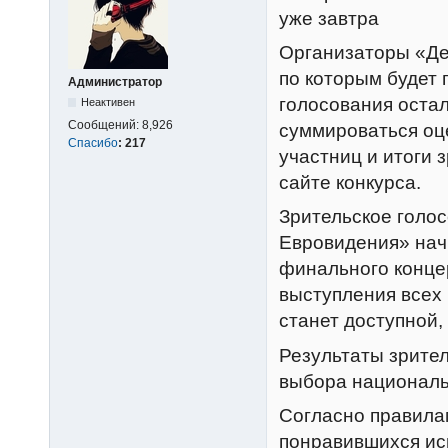
уже завтра
Организаторы «Де
по которым будет 
Администратор
голосования остал
Неактивен
Сообщений:
8,926
суммироваться оц
Спасибо
:
217
участниц и итоги 
сайте конкурса.
Зрительское голо
Евровидения» начн
финального концер
выступления всех 
станет доступной, 
Результаты зрител
выбора националь
Согласно правилам
понравившихся исп