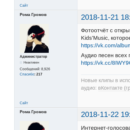
Сайт
Рома Громов
2018-11-21 18
Фотоотчёт с откры
Kids'Music, котор
https://vk.com/al
Аудио песен всех 
Администратор
https://vk.cc/8IWY
Неактивен
Сообщений:
8,926
Спасибо
:
217
Новые клипы в испо
аудио:
вКонтакте (г
Сайт
Рома Громов
2018-11-22 19
Интернет-голосов