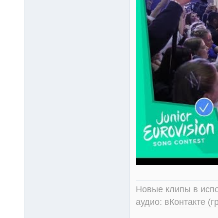
Новые клипы в испо
аудио:
вКонтакте (г