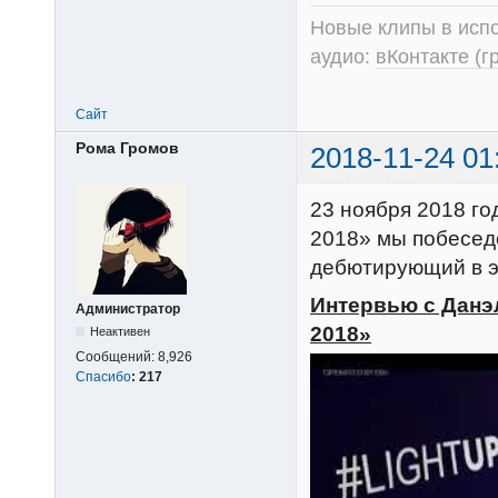
Новые клипы в испо
аудио:
вКонтакте (г
Сайт
Рома Громов
2018-11-24 01
23 ноября 2018 го
2018» мы побесед
дебютирующий в эт
Интервью с Данэ
Администратор
2018»
Неактивен
Сообщений:
8,926
Спасибо
:
217