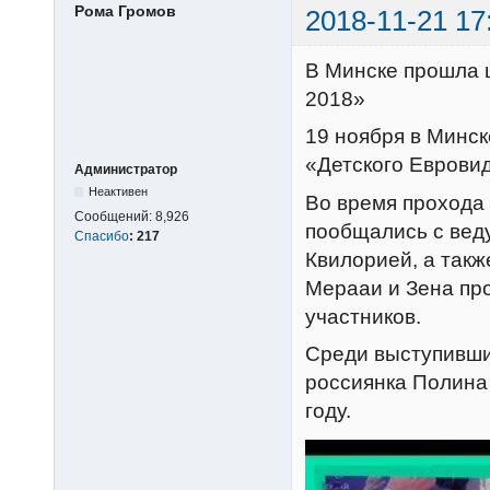
Рома Громов
2018-11-21 17
В Минске прошла 
2018»
19 ноября в Минс
«Детского Еврови
Администратор
Неактивен
Во время прохода 
Сообщений:
8,926
пообщались с вед
Спасибо
:
217
Квилорией, а такж
Мерааи и Зена пр
участников.
Среди выступивших
россиянка Полина
году.