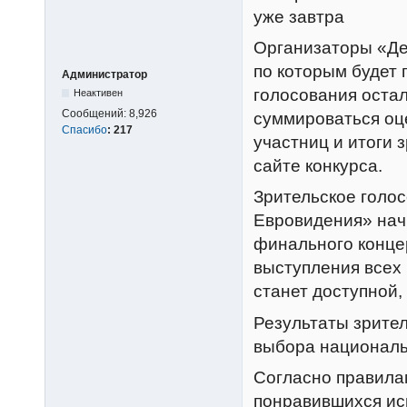
уже завтра
Организаторы «Де
по которым будет 
Администратор
голосования остал
Неактивен
Сообщений:
8,926
суммироваться оц
Спасибо
:
217
участниц и итоги 
сайте конкурса.
Зрительское голо
Евровидения» начн
финального концер
выступления всех 
станет доступной, 
Результаты зрител
выбора националь
Согласно правилам
понравившихся исп