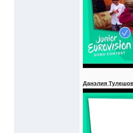
Данэлия Тулешова