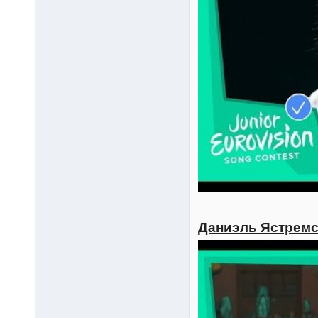
Даниэль Ястремск