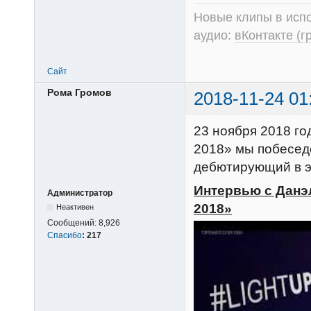
Новые клипы в испо
аудио:
вКонтакте (г
Сайт
Рома Громов
2018-11-24 01
23 ноября 2018 го
2018» мы побесед
дебютирующий в эт
Интервью с Данэ
Администратор
2018»
Неактивен
Сообщений:
8,926
Спасибо
:
217