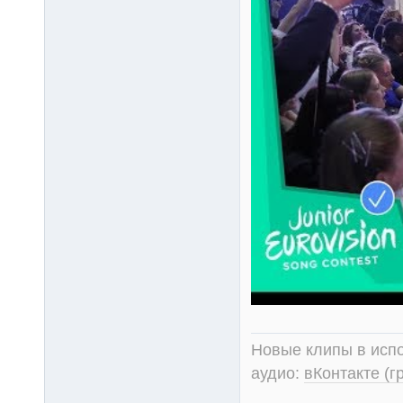
Новые клипы в испо
аудио:
вКонтакте (г