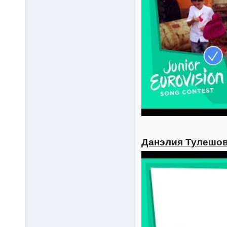
Данэлия Тулешова