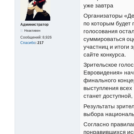
уже завтра
Организаторы «Де
по которым будет 
Администратор
голосования остал
Неактивен
Сообщений:
8,926
суммироваться оц
Спасибо
:
217
участниц и итоги 
сайте конкурса.
Зрительское голо
Евровидения» начн
финального концер
выступления всех 
станет доступной, 
Результаты зрител
выбора националь
Согласно правилам
понравившихся исп