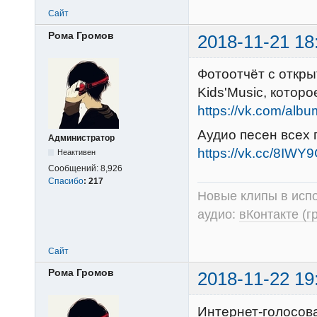
Сайт
Рома Громов
2018-11-21 18
Фотоотчёт с откры
Kids'Music, котор
https://vk.com/al
Аудио песен всех 
Администратор
https://vk.cc/8IWY
Неактивен
Сообщений:
8,926
Спасибо
:
217
Новые клипы в испо
аудио:
вКонтакте (г
Сайт
Рома Громов
2018-11-22 19
Интернет-голосов