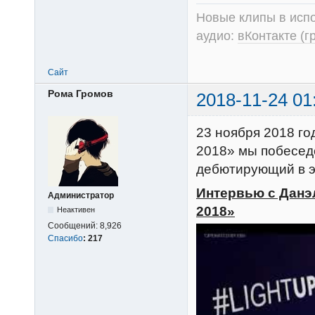
Новые клипы в испо
аудио:
вКонтакте (г
Сайт
Рома Громов
2018-11-24 01
23 ноября 2018 го
2018» мы побесед
дебютирующий в эт
Интервью с Данэ
Администратор
2018»
Неактивен
Сообщений:
8,926
Спасибо
:
217