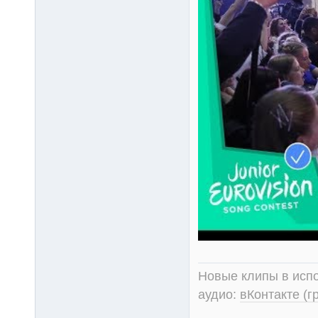
Новые клипы в испо
аудио:
вКонтакте (г