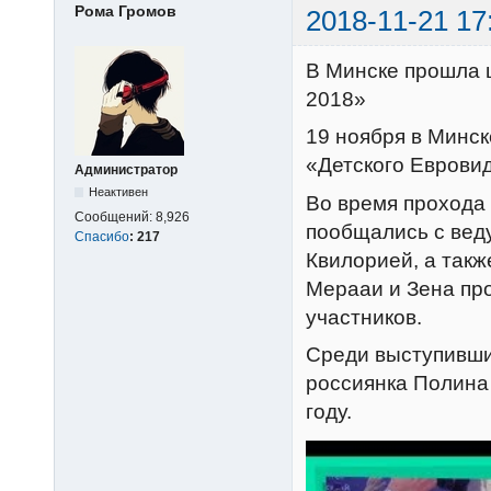
Рома Громов
2018-11-21 17
В Минске прошла 
2018»
19 ноября в Минс
«Детского Еврови
Администратор
Неактивен
Во время прохода 
Сообщений:
8,926
пообщались с вед
Спасибо
:
217
Квилорией, а такж
Мерааи и Зена пр
участников.
Среди выступивших
россиянка Полина
году.