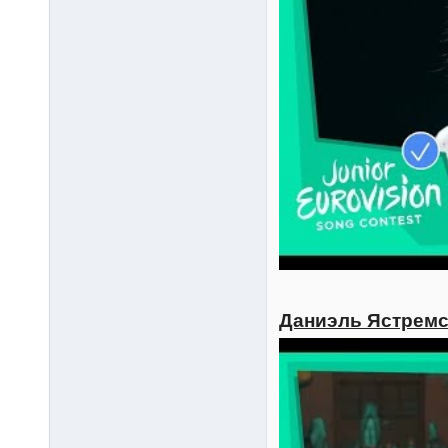
Даниэль Ястремск