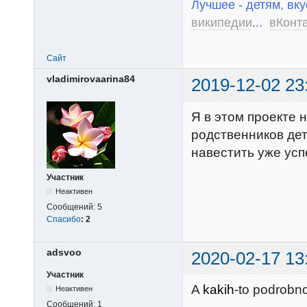
Лучшее - детям, вку
википедии
...
вКонт
Сайт
vladimirovaarina84
2019-12-02 23
Я в этом проекте 
родственников дет
навестить уже усп
Участник
Неактивен
Сообщений:
5
Спасибо
:
2
adsvoo
2020-02-17 13
Участник
A
kakih
-to podrobno
Неактивен
Сообщений:
1