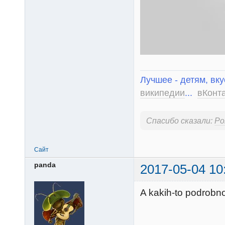
Лучшее - детям, вку
википедии
...
вКонт
Спасибо сказали:
Ро
Сайт
panda
2017-05-04 10
A kakih-to podrobno