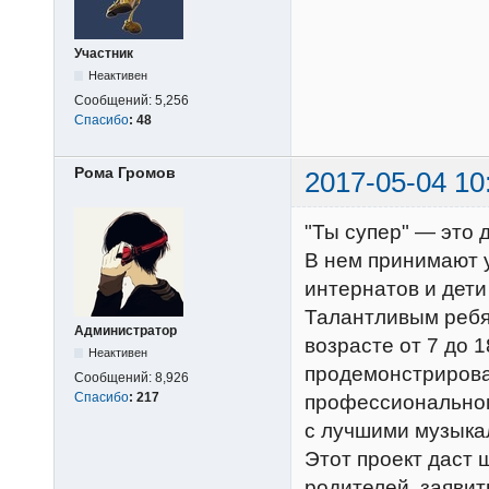
Участник
Неактивен
Сообщений:
5,256
Спасибо
:
48
Рома Громов
2017-05-04 10
"Ты супер" — это 
В нем принимают у
интернатов и дети
Талантливым ребят
Администратор
возрасте от 7 до 
Неактивен
продемонстрирова
Сообщений:
8,926
Спасибо
:
217
профессиональном
с лучшими музыка
Этот проект даст 
родителей, заявит