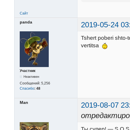
Сайт
panda
2019-05-24 03
Tshert poberi shto-
vertitsa
Участник
Неактивен
Сообщений:
5,256
Спасибо
:
48
Man
2019-08-07 23
отредактиро
Ты супер! — S.O.S 