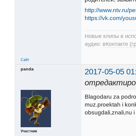
http://www.ntv.ru/p
https://vk.com/yous
Новые клипы в испо
аудио:
вКонтакте (г
Сайт
panda
2017-05-05 01
отредактиров
Blagodaru za podrob
muz.proektah i kon
obsugdali,znali,nu i
Участник