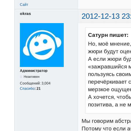
Сайт
okras
2012-12-13 23
Сатурн пишет:
Но, моё мнение,
жюри будут оце
А если жюри буд
«зажравшийся м
Администратор
пользуясь свои
Неактивен
перечёркивает с
Сообщений:
3,004
мерзкое ощуще
Спасибо
:
21
А хочется, чтоб
позитива, а не 
Мы говорим абстра
Потому что если а