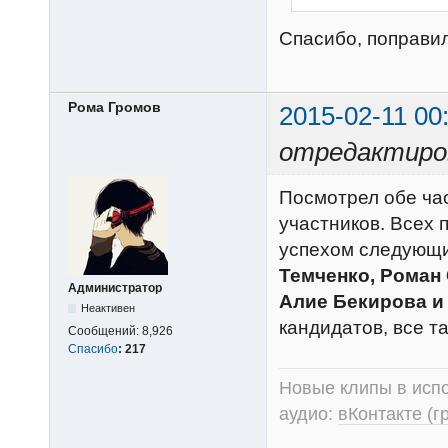
Спасибо, поправи
Рома Громов
2015-02-11 00
отредактиров
Посмотрел обе час
участников. Всех п
успехом следующи
Темченко, Роман
Администратор
Алие Бекирова и
Неактивен
кандидатов, все т
Сообщений:
8,926
Спасибо
:
217
Новые клипы в испо
аудио:
вКонтакте (г