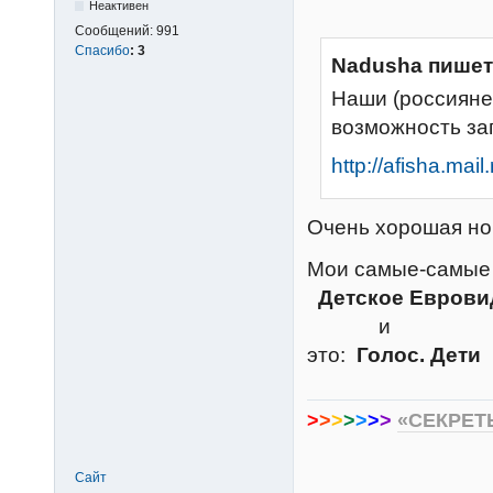
Неактивен
Сообщений:
991
Спасибо
:
3
Nadusha пишет
Наши (россияне
возможность зап
http://afisha.mai
Очень хорошая н
Мои самые-самы
Детское Евров
и
это:
Голос. Дети
>
>
>
>
>
>
>
«СЕКРЕТ
Сайт