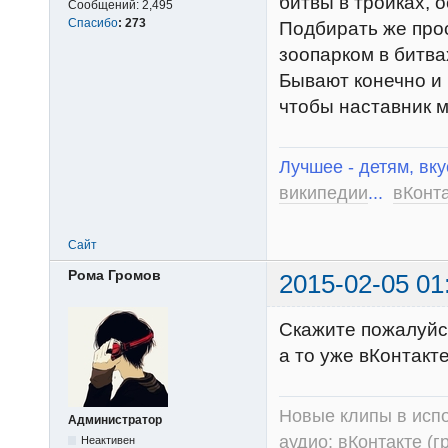
битвы в тройках, о
Сообщений:
2,495
Спасибо
:
273
Подбирать же прос
зоопарком в битва
Бывают конечно и 
чтобы наставник м
Лучшее - детям, вку
википедии
...
вКонт
Сайт
Рома Громов
2015-02-05 01
Скажите пожалуйст
а то уже вКонтакте
Новые клипы в испо
Администратор
аудио:
вКонтакте (г
Неактивен