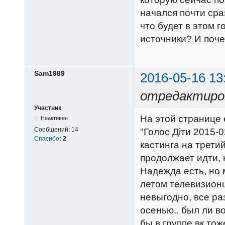
начался почти сра
что будет в этом 
источники? И поче
Sam1989
2016-05-16 13
отредактиро
Участник
На этой странице 
Неактивен
Сообщений:
14
"Голос Діти 2015-0
Спасибо
:
2
кастинга на трети
продолжает идти, 
Надежда есть, но 
летом телевизион
невыгодно, все ра
осенью.. был ли в
бы в группе вк тож