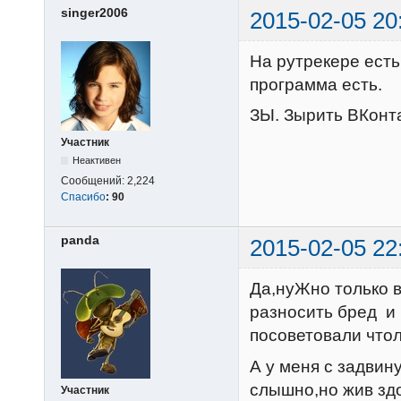
singer2006
2015-02-05 20
На рутрекере есть
программа есть.
ЗЫ. Зырить ВКонтак
Участник
Неактивен
Сообщений:
2,224
Спасибо
:
90
panda
2015-02-05 22
Да,нуЖно только 
разносить бред и 
посоветовали что
А у меня с задвин
слышно,но жив зд
Участник