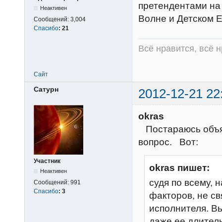
претендентами на 
Неактивен
Волне и Детском Е
Сообщений:
3,004
Спасибо
:
21
Всё нравится, всё 
Сайт
Сатурн
2012-12-21 22
okras
Постараюсь объяс
вопрос. Вот:
Участник
okras пишет:
Неактивен
судя по всему, 
Сообщений:
991
Спасибо
:
3
факторов, не с
исполнителя. В
даже ее длитель