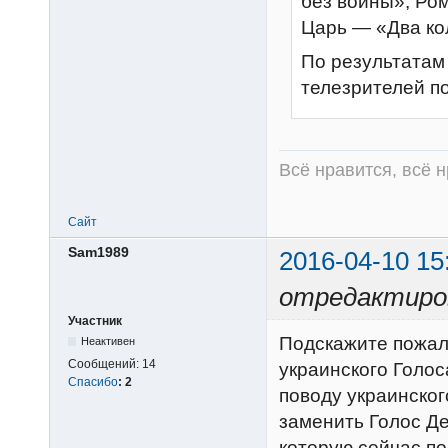
без войны», Ро
Царь — «Два ко
По результатам
телезрителей п
Всё нравится, всё 
Сайт
Sam1989
2016-04-10 15
отредактиро
Участник
Подскажите пожалу
Неактивен
Сообщений:
14
украинского Голос
Спасибо
:
2
поводу украинског
заменить Голос Де
которую сейчас по