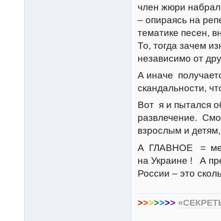
член жюри набрал 
– опираясь на реп
тематике песен, в
То, тогда зачем и
независимо от дру
А иначе получаетс
скандальности, чт
Вот я и пытался об
развлечение. Смот
взрослым и детям,
А ГЛАВНОЕ = меня
на Украине ! А пр
России – это скол
>
>
>
>
>
>
>
«СЕКРЕТ