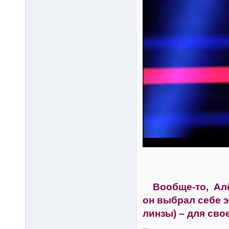
Вообще-то, Алёша
он выбрал себе э
линзы) – для сво