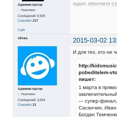
аудио:
вКонтакте (г
Администратор
Неактивен
Сообщений:
8,926
Спасибо
:
217
Сайт
okras
2015-03-02 13
И для тех, кто не 
http://kidsmusi
pobeditelem-vto
пишет:
1 марта в прям
Администратор
заключительный 
Неактивен
— супер-финал,
Сообщений:
3,004
Спасибо
:
21
Сасанчин, Иван
Богдан Темченк