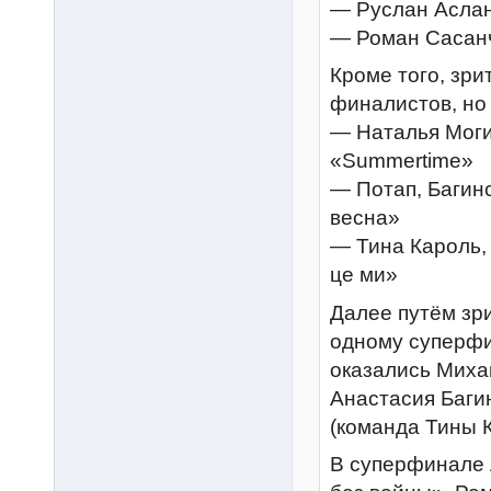
— Руслан Асла
— Роман Сасан
Кроме того, зр
финалистов, но
— Наталья Моги
«Summertime»
— Потап, Багин
весна»
— Тина Кароль,
це ми»
Далее путём зр
одному суперфи
оказались Миха
Анастасия Баги
(команда Тины К
В суперфинале 