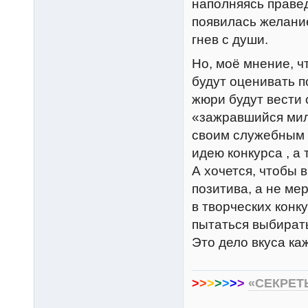
наполняясь праве
появилась желание
гнев с души.
Но, моё мнение, ч
будут оценивать 
жюри будут вести 
«зажравшийся мил
своим служебным 
идею конкурса , а
А хочется, чтобы 
позитива, а не ме
в творческих конк
пытаться выбирать
Это дело вкуса каж
>
>
>
>
>
>
>
«СЕКРЕТ