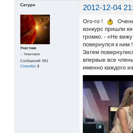
Сатурн
2012-12-04 21
Ого-го !
Очень 
конкурс пришли юн
громко: - «Не виж
повернулся к ним 
Участник
Затем повернулис
Неактивен
впервые все член
Сообщений:
991
Спасибо
:
3
именно каждого и