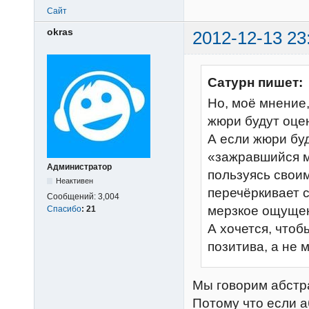
Сайт
okras
2012-12-13 23
Сатурн пишет:
Но, моё мнение,
жюри будут оце
А если жюри буд
«зажравшийся м
Администратор
пользуясь свои
Неактивен
перечёркивает с
Сообщений:
3,004
мерзкое ощуще
Спасибо
:
21
А хочется, чтоб
позитива, а не 
Мы говорим абстра
Потому что если а