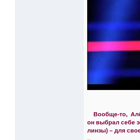
Вообще-то, Алёша
он выбрал себе э
линзы) – для сво