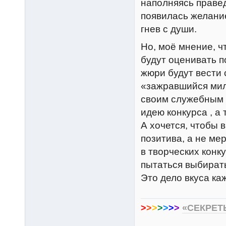
наполняясь праве
появилась желание
гнев с души.
Но, моё мнение, ч
будут оценивать 
жюри будут вести 
«зажравшийся мил
своим служебным 
идею конкурса , а
А хочется, чтобы 
позитива, а не ме
в творческих конк
пытаться выбирать
Это дело вкуса каж
>
>
>
>
>
>
>
«СЕКРЕТ