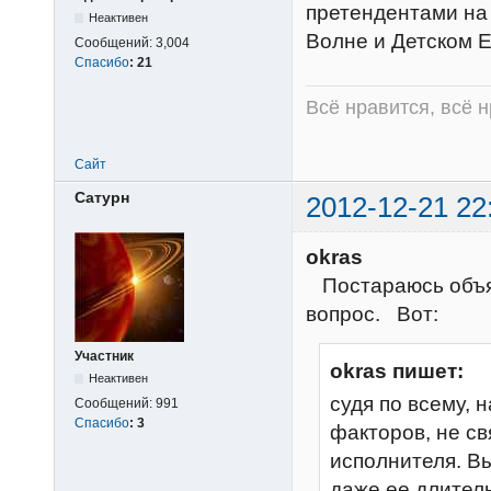
претендентами на 
Неактивен
Волне и Детском Е
Сообщений:
3,004
Спасибо
:
21
Всё нравится, всё 
Сайт
Сатурн
2012-12-21 22
okras
Постараюсь объяс
вопрос. Вот:
Участник
okras пишет:
Неактивен
судя по всему, 
Сообщений:
991
Спасибо
:
3
факторов, не с
исполнителя. В
даже ее длитель