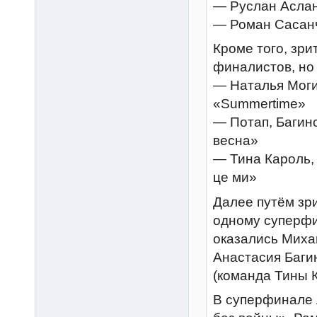
— Руслан Асла
— Роман Сасан
Кроме того, зр
финалистов, но
— Наталья Моги
«Summertime»
— Потап, Багин
весна»
— Тина Кароль,
це ми»
Далее путём зр
одному суперфи
оказались Миха
Анастасия Баги
(команда Тины К
В суперфинале 