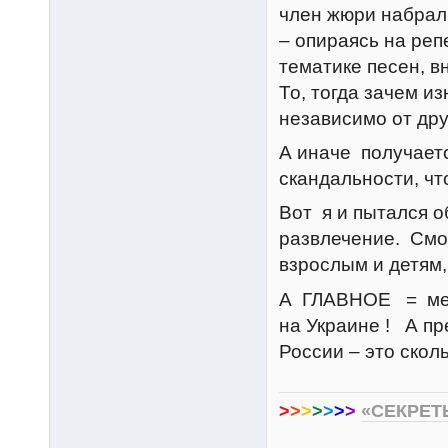
член жюри набрал 
– опираясь на реп
тематике песен, в
То, тогда зачем и
независимо от дру
А иначе получаетс
скандальности, чт
Вот я и пытался об
развлечение. Смот
взрослым и детям,
А ГЛАВНОЕ = меня
на Украине ! А пр
России – это скол
>
>
>
>
>
>
>
«СЕКРЕТ