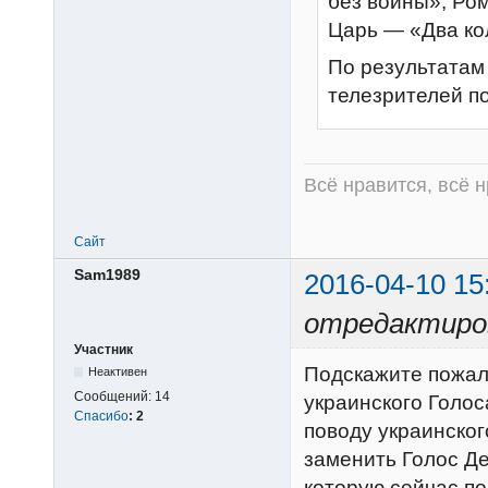
без войны», Ро
Царь — «Два ко
По результатам
телезрителей п
Всё нравится, всё 
Сайт
Sam1989
2016-04-10 15
отредактиро
Участник
Подскажите пожалу
Неактивен
Сообщений:
14
украинского Голос
Спасибо
:
2
поводу украинског
заменить Голос Де
которую сейчас по