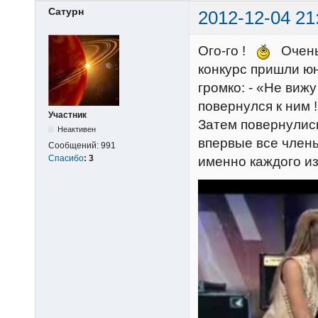
Сатурн
2012-12-04 21
Ого-го !
Очень 
конкурс пришли юн
громко: - «Не виж
повернулся к ним 
Участник
Затем повернулис
Неактивен
впервые все член
Сообщений:
991
Спасибо
:
3
именно каждого и