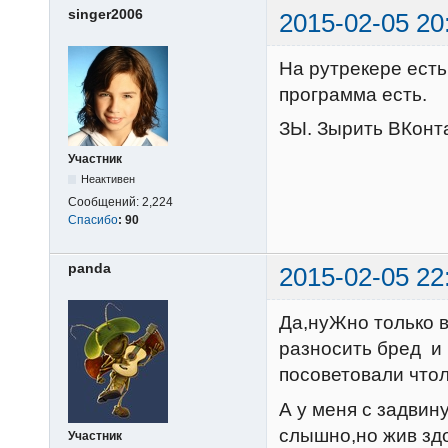
singer2006
2015-02-05 20
На рутрекере есть
программа есть.
ЗЫ. Зырить ВКонтак
Участник
Неактивен
Сообщений:
2,224
Спасибо
:
90
panda
2015-02-05 22
Да,нуЖно только 
разносить бред и 
посоветовали что
А у меня с задвин
слышно,но жив зд
Участник