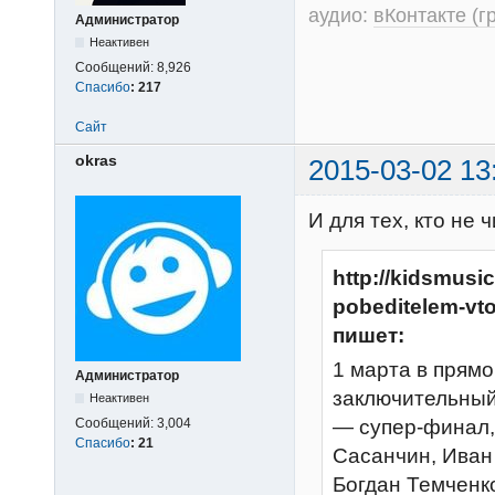
аудио:
вКонтакте (г
Администратор
Неактивен
Сообщений:
8,926
Спасибо
:
217
Сайт
okras
2015-03-02 13
И для тех, кто не 
http://kidsmusi
pobeditelem-vto
пишет:
1 марта в прям
Администратор
заключительный 
Неактивен
— супер-финал,
Сообщений:
3,004
Спасибо
:
21
Сасанчин, Иван
Богдан Темченк