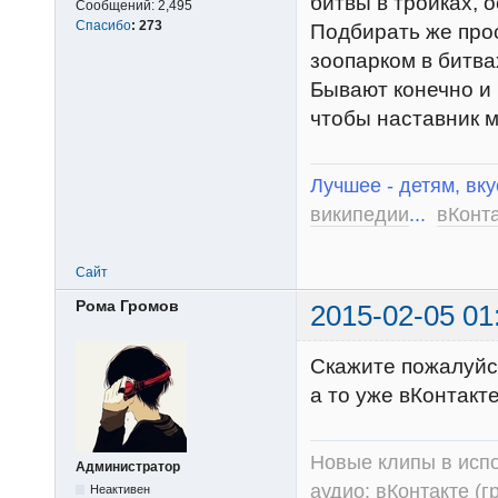
битвы в тройках, о
Сообщений:
2,495
Спасибо
:
273
Подбирать же прос
зоопарком в битва
Бывают конечно и 
чтобы наставник м
Лучшее - детям, вку
википедии
...
вКонт
Сайт
Рома Громов
2015-02-05 01
Скажите пожалуйст
а то уже вКонтакте
Новые клипы в испо
Администратор
аудио:
вКонтакте (г
Неактивен