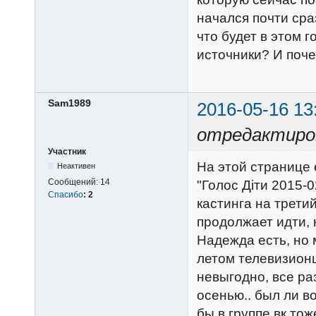
начался почти сра
что будет в этом 
источники? И поче
Sam1989
2016-05-16 13
отредактиро
Участник
На этой странице 
Неактивен
Сообщений:
14
"Голос Діти 2015-0
Спасибо
:
2
кастинга на трети
продолжает идти, 
Надежда есть, но 
летом телевизион
невыгодно, все ра
осенью.. был ли в
бы в группе вк тож