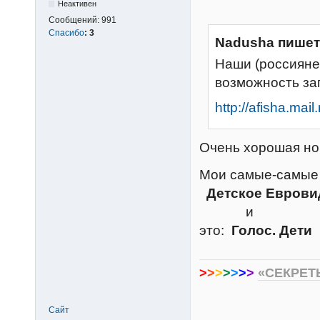
Неактивен
Сообщений:
991
Спасибо
:
3
Nadusha пишет
Наши (россияне
возможность зап
http://afisha.mai
Очень хорошая н
Мои самые-самы
Детское Евров
и
это:
Голос. Дети
>
>
>
>
>
>
>
«СЕКРЕТ
Сайт