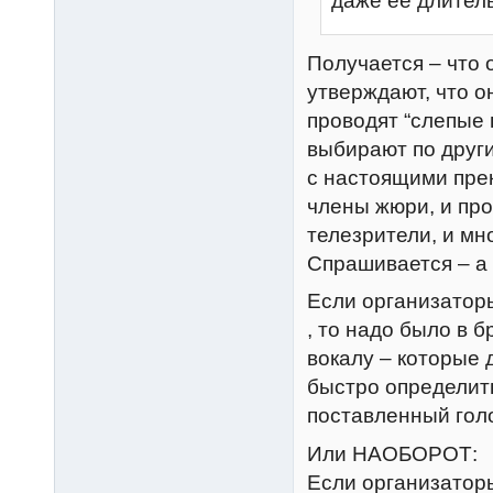
даже ее длитель
Получается – что 
утверждают, что о
проводят “слепые 
выбирают по други
с настоящими пре
члены жюри, и про
телезрители, и мн
Спрашивается – а 
Если организатор
, то надо было в 
вокалу – которые 
быстро определить
поставленный голо
Или НАОБОРОТ:
Если организаторы