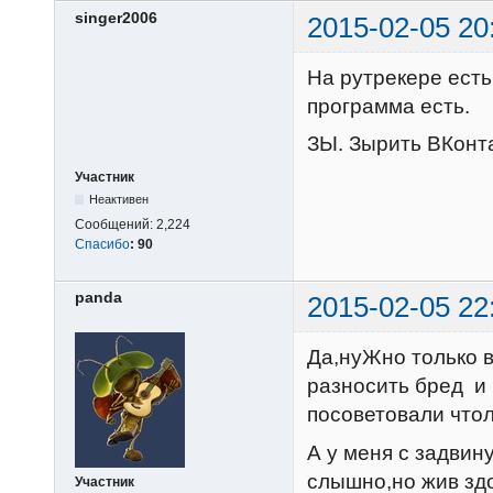
singer2006
2015-02-05 20
На рутрекере есть
программа есть.
ЗЫ. Зырить ВКонтак
Участник
Неактивен
Сообщений:
2,224
Спасибо
:
90
panda
2015-02-05 22
Да,нуЖно только 
разносить бред и 
посоветовали что
А у меня с задвин
слышно,но жив зд
Участник