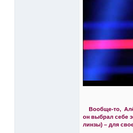
Вообще-то, Алёша
он выбрал себе э
линзы) – для сво