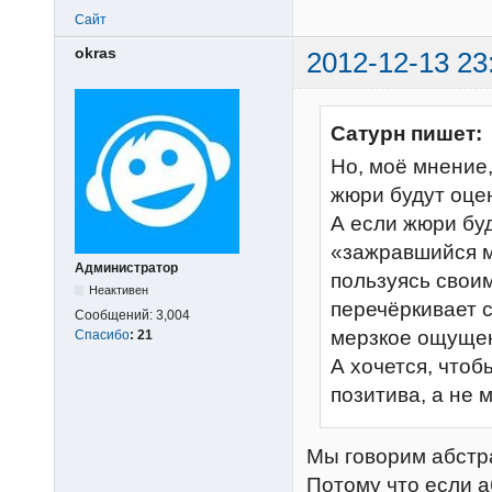
Сайт
okras
2012-12-13 23
Сатурн пишет:
Но, моё мнение,
жюри будут оце
А если жюри буд
«зажравшийся м
Администратор
пользуясь свои
Неактивен
перечёркивает с
Сообщений:
3,004
мерзкое ощуще
Спасибо
:
21
А хочется, чтоб
позитива, а не 
Мы говорим абстра
Потому что если а