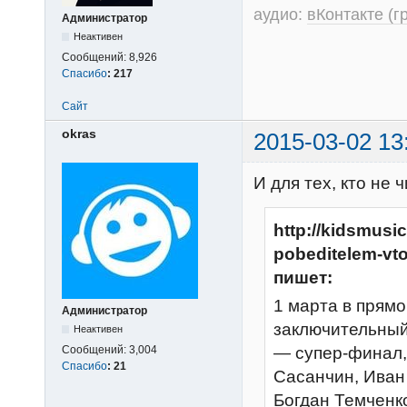
аудио:
вКонтакте (г
Администратор
Неактивен
Сообщений:
8,926
Спасибо
:
217
Сайт
okras
2015-03-02 13
И для тех, кто не 
http://kidsmusi
pobeditelem-vto
пишет:
1 марта в прям
Администратор
заключительный 
Неактивен
— супер-финал,
Сообщений:
3,004
Спасибо
:
21
Сасанчин, Иван
Богдан Темченк