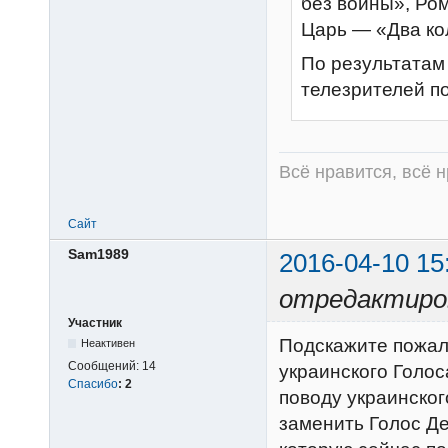
без войны», Ро
Царь — «Два ко
По результатам
телезрителей п
Всё нравится, всё 
Сайт
Sam1989
2016-04-10 15
отредактиро
Участник
Подскажите пожалу
Неактивен
Сообщений:
14
украинского Голос
Спасибо
:
2
поводу украинског
заменить Голос Де