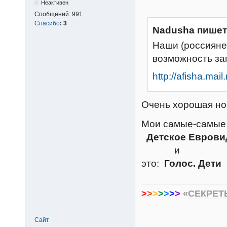
Неактивен
Сообщений:
991
Спасибо
:
3
Nadusha пишет
Наши (россияне
возможность зап
http://afisha.mai
Очень хорошая н
Мои самые-самы
Детское Евров
и
это:
Голос. Дети
>
>
>
>
>
>
>
«СЕКРЕТ
Сайт