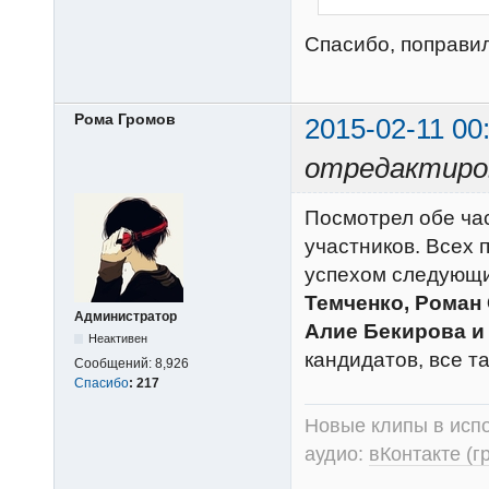
Спасибо, поправи
Рома Громов
2015-02-11 00
отредактиров
Посмотрел обе час
участников. Всех п
успехом следующи
Темченко, Роман
Администратор
Алие Бекирова и
Неактивен
кандидатов, все т
Сообщений:
8,926
Спасибо
:
217
Новые клипы в испо
аудио:
вКонтакте (г