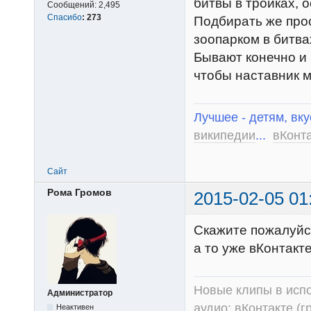
битвы в тройках, о
Сообщений:
2,495
Спасибо
:
273
Подбирать же прос
зоопарком в битва
Бывают конечно и 
чтобы наставник м
Лучшее - детям, вку
википедии
...
вКонт
Сайт
Рома Громов
2015-02-05 01
Скажите пожалуйст
а то уже вКонтакте
Новые клипы в испо
Администратор
аудио:
вКонтакте (г
Неактивен