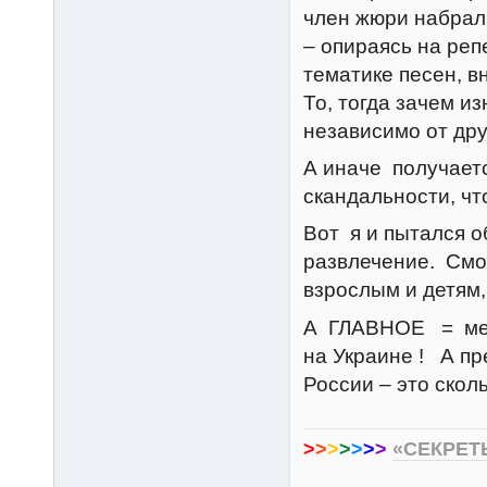
член жюри набрал 
– опираясь на реп
тематике песен, в
То, тогда зачем и
независимо от дру
А иначе получаетс
скандальности, чт
Вот я и пытался об
развлечение. Смот
взрослым и детям,
А ГЛАВНОЕ = меня
на Украине ! А пр
России – это скол
>
>
>
>
>
>
>
«СЕКРЕТ