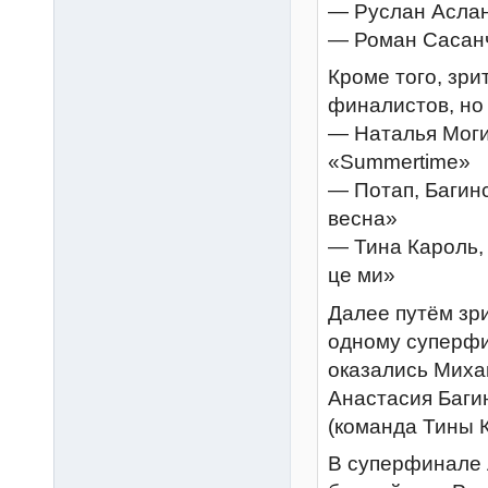
— Руслан Асла
— Роман Сасан
Кроме того, зр
финалистов, но
— Наталья Моги
«Summertime»
— Потап, Багин
весна»
— Тина Кароль,
це ми»
Далее путём зр
одному суперфи
оказались Миха
Анастасия Баги
(команда Тины К
В суперфинале 