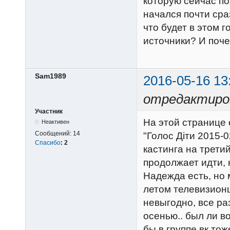
которую сейчас по
начался почти сра
что будет в этом 
источники? И поче
Sam1989
2016-05-16 13
отредактиро
Участник
На этой странице 
Неактивен
Сообщений:
14
"Голос Діти 2015-0
Спасибо
:
2
кастинга на трети
продолжает идти, 
Надежда есть, но 
летом телевизион
невыгодно, все ра
осенью.. был ли в
бы в группе вк тож