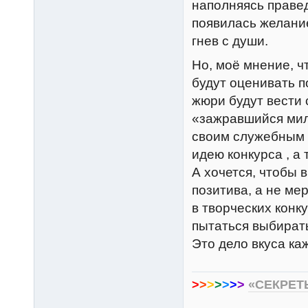
наполняясь праве
появилась желание
гнев с души.
Но, моё мнение, ч
будут оценивать 
жюри будут вести 
«зажравшийся мил
своим служебным 
идею конкурса , а
А хочется, чтобы 
позитива, а не ме
в творческих конк
пытаться выбирать
Это дело вкуса каж
>
>
>
>
>
>
>
«СЕКРЕТ