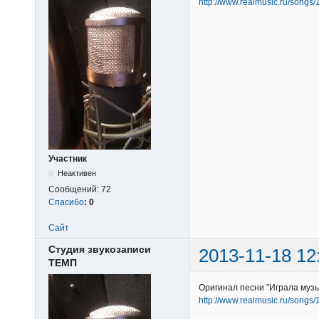
http://www.realmusic.ru/songs
Участник
Неактивен
Сообщений:
72
Спасибо
:
0
Сайт
Студия звукозаписи
2013-11-18 12
ТЕМП
Оригинал песни ”Играла муз
http://www.realmusic.ru/songs