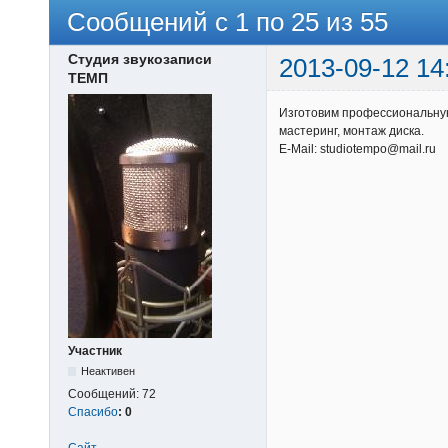
Сообщений с 1 по 25 из 55
Студия звукозаписи
2013-09-12 14
ТЕМП
Изготовим профессиональную
мастеринг, монтаж диска.
E-Mail: studiotempo@mail.ru
Участник
Неактивен
Сообщений:
72
Спасибо
:
0
Сайт