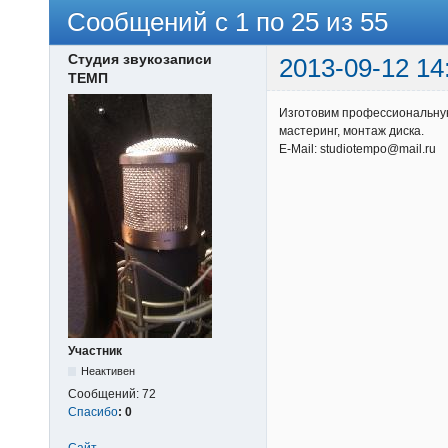
Сообщений с 1 по 25 из 55
Студия звукозаписи
2013-09-12 14
ТЕМП
Изготовим профессиональную
мастеринг, монтаж диска.
E-Mail: studiotempo@mail.ru
Участник
Неактивен
Сообщений:
72
Спасибо
:
0
Сайт