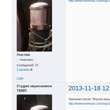
http://www.realmusic.ru/songs
Участник
Неактивен
Сообщений:
72
Спасибо
:
0
Сайт
Студия звукозаписи
2013-11-18 12
ТЕМП
Оригинал песни ”Играла муз
http://www.realmusic.ru/songs