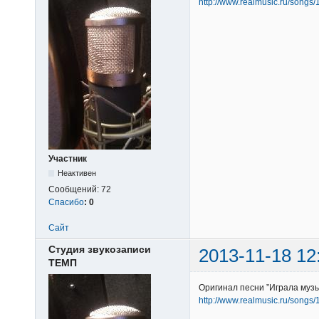
http://www.realmusic.ru/songs
Участник
Неактивен
Сообщений:
72
Спасибо
:
0
Сайт
Студия звукозаписи
2013-11-18 12
ТЕМП
Оригинал песни ”Играла муз
http://www.realmusic.ru/songs