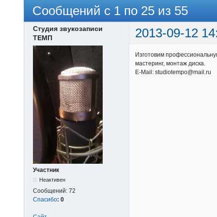
Сообщений с 1 по 25 из 55
Студия звукозаписи
2013-09-12 14
ТЕМП
Изготовим профессиональную
мастеринг, монтаж диска.
E-Mail: studiotempo@mail.ru
Участник
Неактивен
Сообщений:
72
Спасибо
:
0
Сайт