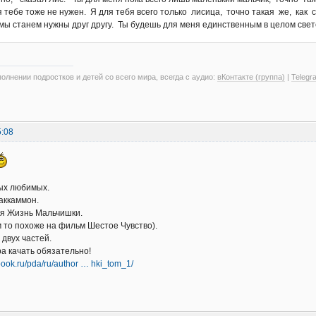
я тебе тоже не нужен. Я для тебя всего только лисица, точно такая же, как 
ы станем нужны друг другу. Ты будешь для меня единственным в целом свете.
олнении подростков и детей со всего мира, всегда с аудио:
вКонтакте (группа)
|
Telegr
5:08
ых любимых.
аккаммон.
ся Жизнь Мальчишки.
то похоже на фильм Шестое Чувство).
 двух частей.
а качать обязательно!
nbook.ru/pda/ru/author … hki_tom_1/