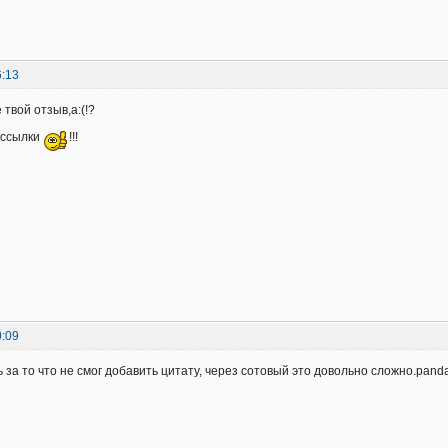
6:13
е твой отзыв,а:(!?
 ссылки
!!!
0:09
за то что не смог добавить цитату, через сотовый это довольно сложно.panda,