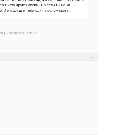
сто тысяч других лисиц. Но если ты меня
 И я буду для тебя один в целом свете...
am
|
Облако Mail
|
Чат VK
3