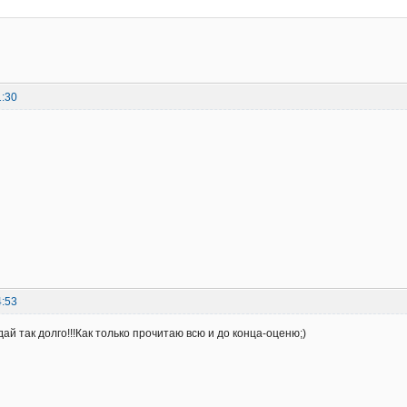
1:30
4:53
й так долго!!!Как только прочитаю всю и до конца-оценю;)