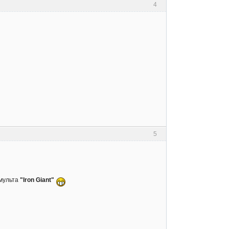
4
5
 мульта
"Iron Giant"