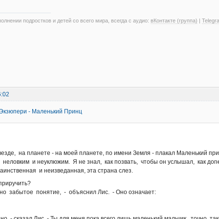
олнении подростков и детей со всего мира, всегда с аудио:
вКонтакте (группа)
|
Telegr
6:02
-Экзюпери - Маленький Принц
везде, на планете - на моей планете, по имени Земля - плакал Маленький пр
 неловким и неуклюжим. Я не знал, как позвать, чтобы он услышал, как до
аинственная и неизведанная, эта страна слез.
- приручить?
 забытое понятие, - объяснил Лис. - Оно означает:
, - сказал Лис. - Ты для меня пока всего лишь маленький мальчик, точно так