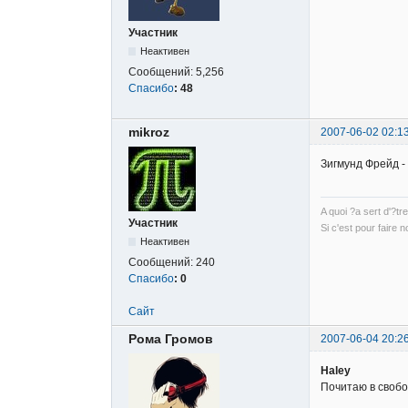
Участник
Неактивен
Сообщений:
5,256
Спасибо
:
48
mikroz
2007-06-02 02:1
Зигмунд Фрейд -
A quoi ?a sert d'?tre
Участник
Si c'est pour faire 
Неактивен
Сообщений:
240
Спасибо
:
0
Сайт
Рома Громов
2007-06-04 20:2
Haley
Почитаю в свобо