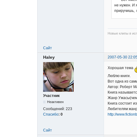
не нужен. И 
приручишь, м
Новые клипы в исп
Сайт
Haley
2007-05-30 22:0
Хорошая тема
Люблю книги.
Вот одна из сам
Автор: Роберт М
Книга называет
Участник
Жанр Ужасы(чем 
Неактивен
Книга состоит из
Сообщений:
223
Любителям жанр
Спасибо
:
0
http://www.fictio
Сайт