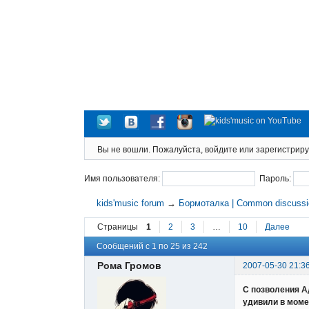
Вы не вошли.
Пожалуйста, войдите или зарегистриру
Имя пользователя:
Пароль:
kids'music forum
→
Бормоталка | Common discuss
Страницы
1
2
3
…
10
Далее
Сообщений с 1 по 25 из 242
Рома Громов
2007-05-30 21:3
С позволения А
удивили в момен