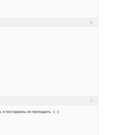
6
7
 я постараюсь не пропадать :-) :-)