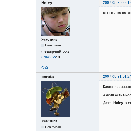
Haley
2007-05-30 22:1
вот ссылка на вт
Участник
Неактивен
Сообщений:
223
Спасибо
:
0
Сайт
panda
2007-05-31 01:2
Класснаяяяяяя
А если есть много
Даже
Haley
аген
Участник
Неактивен