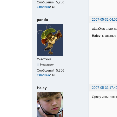
Сообщений:
5,256
Спасибо
:
48
panda
2007-05-31 04:0
aLexXus
а где ж
Haley
классные
Участник
Неактивен
Сообщений:
5,256
Спасибо
:
48
Haley
2007-05-31 17:4
Сразу извиняюсь 