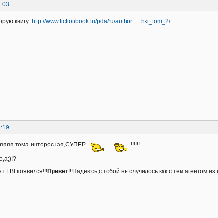
2:03
орую книгу:
http://www.fictionbook.ru/pda/ru/author … hki_tom_2/
4:19
яяяяя тема-интересная,СУПЕР
!!!!!!
,а;)!?
т FBI появился!!!
Привет
!!!Надеюсь,с тобой не случилось как с тем агентом из