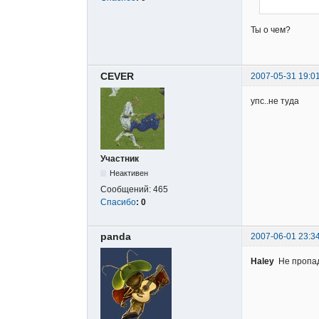
Ты о чем?
CEVER
2007-05-31 19:0
упс..не туда
Участник
Неактивен
Сообщений:
465
Спасибо
:
0
panda
2007-06-01 23:3
Haley
Не пропада