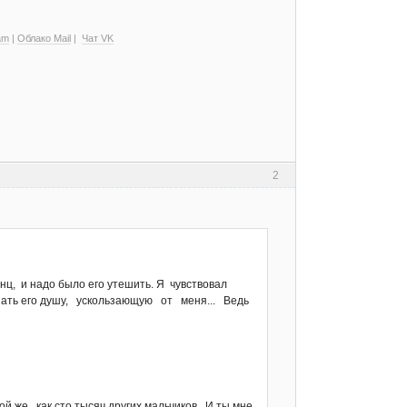
am
|
Облако Mail
|
Чат VK
2
инц, и надо было его утешить. Я чувствовал
гнать его душу, ускользающую от меня... Ведь
ой же, как сто тысяч других мальчиков. И ты мне