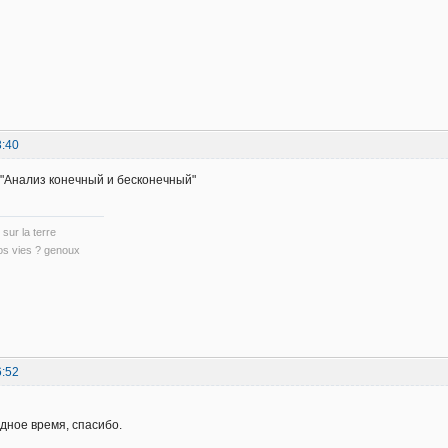
3:40
 "Анализ конечный и бесконечный"
 sur la terre
nos vies ? genoux
6:52
дное время, спасибо.