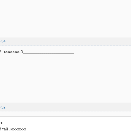
4:34
ай . кхххххххх:D_________________________
0:52
т:
 тай . кхххххххх