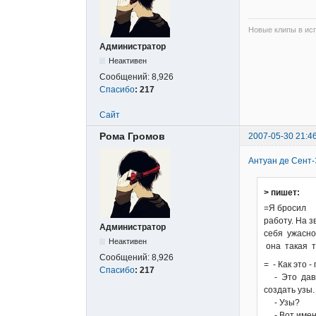
Новые клипы в исп
Администратор
Неактивен
Сообщений:
8,926
Спасибо
:
217
Сайт
Рома Громов
2007-05-30 21:4
Антуан де Сент
> пишет:
=Я бросил
работу. На з
Администратор
себя ужасно
Неактивен
она такая т
Сообщений:
8,926
= - Как это 
Спасибо
:
217
- Это давно
создать узы.
- Узы?
- Вот именно