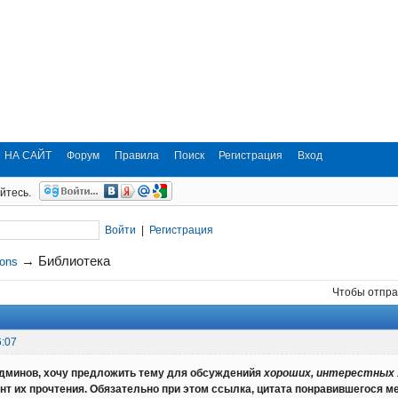
НА САЙТ
Форум
Правила
Поиск
Регистрация
Вход
йтесь.
Войти
|
Регистрация
→
Библиотека
ions
Чтобы отпра
6:07
дминов, хочу предложить тему для обсужденийя
хороших, интерестных
т их прочтения. Обязательно при этом ссылка, цитата понравившегося мес