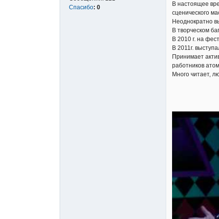
В настоящее вре
Спасибо
:
0
сценического ма
Неоднократно вы
В творческом ба
В 2010 г. на фе
В 2011г. выступ
Принимает актив
работников ато
Много читает, л