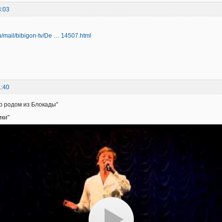
8:03
.ru/mail/bibigon-tv/De … 14507.html
1:40
тр родом из Блокады"
ики"