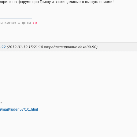
ворили на форуме про Гришу и восхищались его выступлениями!
Ы КИНО» = ДЕТИ
♪♫
3:22
(2012-01-19 15:21:18 отредактировано daxa09-90)
"
ru/mail/ruden57/1/1.html