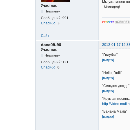
Мы уже много го
Участник
Молодец!
Неактивен
Сообщений:
991
>
>
>
>
>
>
>
«СЕКРЕТ
Спасибо
:
3
Сайт
daxa09-90
2012-01-17 15:3
Участник
"Голубка"
Неактивен
[видео]
Сообщений:
121
Спасибо
:
0
"Hello, Dolli"
[видео]
"Сегодня дождь"
[видео]
"Круглая песенка
http://video.mail.
"Банана Мама"
[видео]