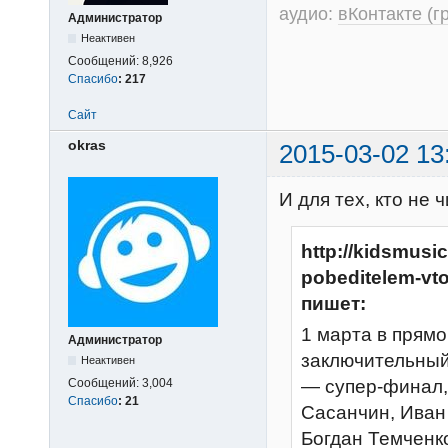
аудио:
вКонтакте (г
Администратор
Неактивен
Сообщений:
8,926
Спасибо
:
217
Сайт
okras
2015-03-02 13
И для тех, кто не 
http://kidsmusi
pobeditelem-vto
пишет:
1 марта в прям
Администратор
заключительный 
Неактивен
— супер-финал,
Сообщений:
3,004
Спасибо
:
21
Сасанчин, Иван
Богдан Темченк