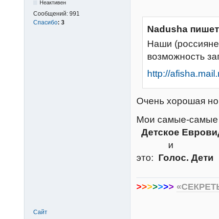
Неактивен
Сообщений:
991
Спасибо
:
3
Nadusha пишет
Наши (россияне
возможность зап
http://afisha.mai
Очень хорошая н
Мои самые-самы
Детское Евров
и
это:
Голос. Дети
>
>
>
>
>
>
>
«СЕКРЕТ
Сайт