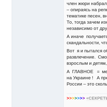
член жюри набрал 
– опираясь на реп
тематике песен, в
То, тогда зачем и
независимо от дру
А иначе получаетс
скандальности, чт
Вот я и пытался об
развлечение. Смот
взрослым и детям,
А ГЛАВНОЕ = меня
на Украине ! А пр
России – это скол
>
>
>
>
>
>
>
«СЕКРЕТ