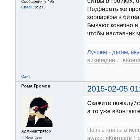
битвы в тройках, о
Сообщений:
2,495
Спасибо
:
273
Подбирать же прос
зоопарком в битва
Бывают конечно и 
чтобы наставник м
Лучшее - детям, вку
википедии
...
вКонт
Сайт
Рома Громов
2015-02-05 01
Скажите пожалуйст
а то уже вКонтакте
Новые клипы в испо
Администратор
аудио:
вКонтакте (г
Неактивен