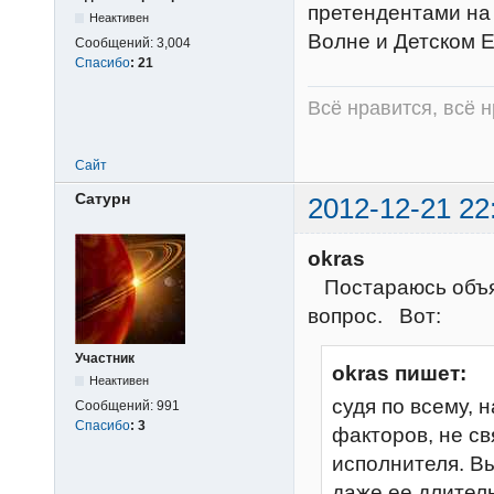
претендентами на 
Неактивен
Волне и Детском Е
Сообщений:
3,004
Спасибо
:
21
Всё нравится, всё 
Сайт
Сатурн
2012-12-21 22
okras
Постараюсь объяс
вопрос. Вот:
Участник
okras пишет:
Неактивен
судя по всему, 
Сообщений:
991
Спасибо
:
3
факторов, не с
исполнителя. В
даже ее длитель