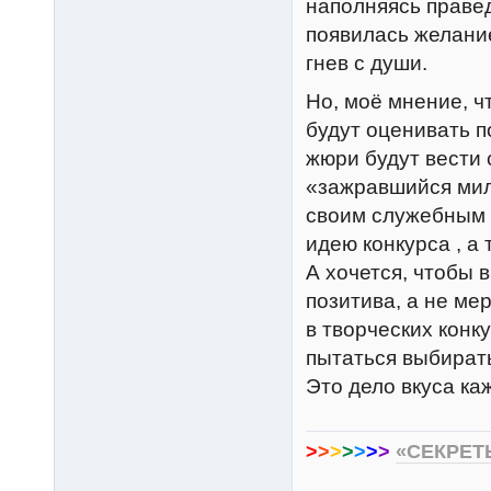
наполняясь праве
появилась желание
гнев с души.
Но, моё мнение, ч
будут оценивать 
жюри будут вести 
«зажравшийся мил
своим служебным 
идею конкурса , а
А хочется, чтобы 
позитива, а не ме
в творческих конк
пытаться выбирать
Это дело вкуса каж
>
>
>
>
>
>
>
«СЕКРЕТ