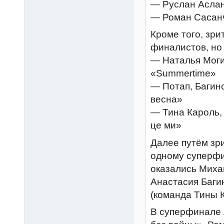
— Руслан Асла
— Роман Сасан
Кроме того, зр
финалистов, но
— Наталья Моги
«Summertime»
— Потап, Багин
весна»
— Тина Кароль,
це ми»
Далее путём зр
одному суперфи
оказались Миха
Анастасия Баги
(команда Тины К
В суперфинале 