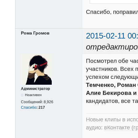
Спасибо, поправи
Рома Громов
2015-02-11 00
отредактиров
Посмотрел обе час
участников. Всех п
успехом следующи
Темченко, Роман
Администратор
Алие Бекирова и
Неактивен
кандидатов, все т
Сообщений:
8,926
Спасибо
:
217
Новые клипы в испо
аудио:
вКонтакте (г