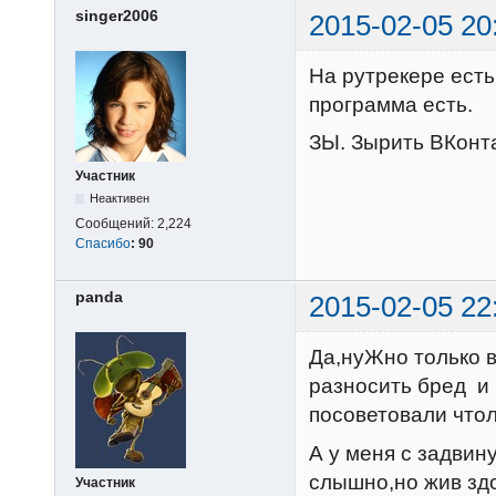
singer2006
2015-02-05 20
На рутрекере есть
программа есть.
ЗЫ. Зырить ВКонтак
Участник
Неактивен
Сообщений:
2,224
Спасибо
:
90
panda
2015-02-05 22
Да,нуЖно только 
разносить бред и 
посоветовали что
А у меня с задвин
слышно,но жив зд
Участник