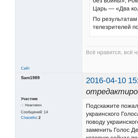
без войны», Ро
Царь — «Два ко
По результатам
телезрителей п
Всё нравится, всё 
Сайт
Sam1989
2016-04-10 15
отредактиро
Участник
Подскажите пожалу
Неактивен
Сообщений:
14
украинского Голос
Спасибо
:
2
поводу украинског
заменить Голос Де
которую сейчас по