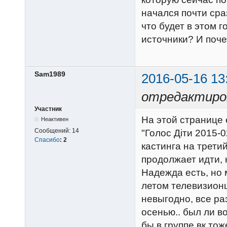
начался почти сра
что будет в этом 
источники? И поче
Sam1989
2016-05-16 13
отредактиро
Участник
На этой странице 
Неактивен
Сообщений:
14
"Голос Діти 2015-0
Спасибо
:
2
кастинга на трети
продолжает идти, 
Надежда есть, но 
летом телевизион
невыгодно, все ра
осенью.. был ли в
бы в группе вк тож