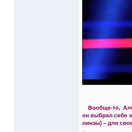
Вообще-то, Алёша
он выбрал себе э
линзы) – для сво