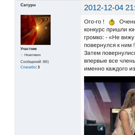
Сатурн
2012-12-04 21
Ого-го !
Очень 
конкурс пришли юн
громко: - «Не виж
повернулся к ним 
Участник
Затем повернулис
Неактивен
впервые все член
Сообщений:
991
Спасибо
:
3
именно каждого и