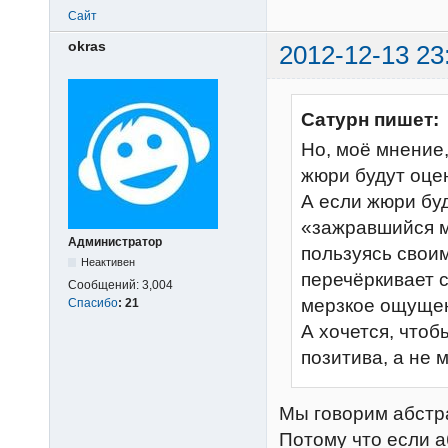
Сайт
okras
2012-12-13 23
Сатурн пишет:
Но, моё мнение,
жюри будут оце
А если жюри буд
«зажравшийся м
Администратор
пользуясь свои
Неактивен
перечёркивает с
Сообщений:
3,004
мерзкое ощуще
Спасибо
:
21
А хочется, чтоб
позитива, а не 
Мы говорим абстра
Потому что если а