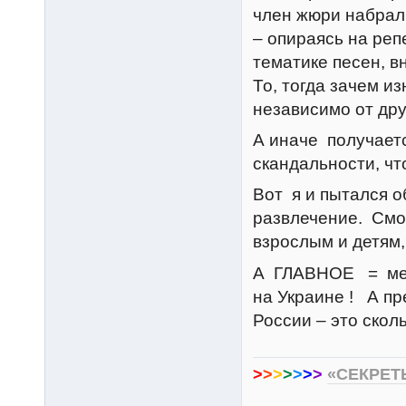
член жюри набрал 
– опираясь на реп
тематике песен, в
То, тогда зачем и
независимо от дру
А иначе получаетс
скандальности, чт
Вот я и пытался об
развлечение. Смот
взрослым и детям,
А ГЛАВНОЕ = меня
на Украине ! А пр
России – это скол
>
>
>
>
>
>
>
«СЕКРЕТ