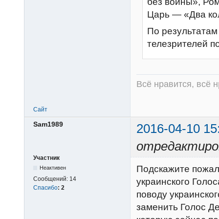
без войны», Ро
Царь — «Два ко
По результатам
телезрителей п
Всё нравится, всё 
Сайт
Sam1989
2016-04-10 15
отредактиро
Участник
Подскажите пожалу
Неактивен
Сообщений:
14
украинского Голос
Спасибо
:
2
поводу украинског
заменить Голос Де