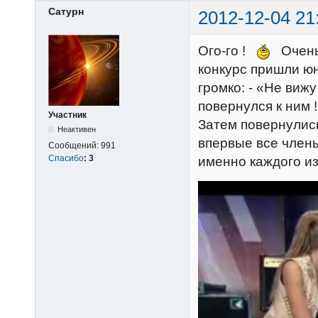
Сатурн
2012-12-04 21
Ого-го !
Очень 
конкурс пришли юн
громко: - «Не виж
повернулся к ним 
Участник
Затем повернулис
Неактивен
впервые все член
Сообщений:
991
Спасибо
:
3
именно каждого и