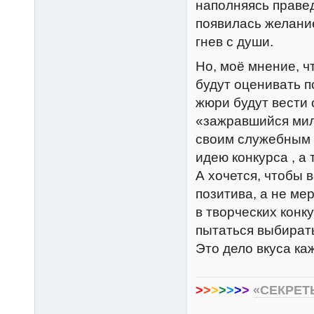
наполняясь праве
появилась желание
гнев с души.
Но, моё мнение, ч
будут оценивать 
жюри будут вести 
«зажравшийся мил
своим служебным 
идею конкурса , а
А хочется, чтобы 
позитива, а не ме
в творческих конк
пытаться выбирать
Это дело вкуса каж
>
>
>
>
>
>
>
«СЕКРЕТ