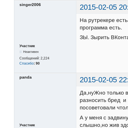
singer2006
2015-02-05 20
На рутрекере есть
программа есть.
ЗЫ. Зырить ВКонтак
Участник
Неактивен
Сообщений:
2,224
Спасибо
:
90
panda
2015-02-05 22
Да,нуЖно только 
разносить бред и 
посоветовали что
А у меня с задвин
слышно,но жив зд
Участник