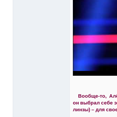
Вообще-то, Алёша
он выбрал себе э
линзы) – для сво