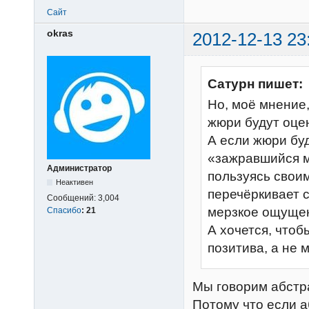
Сайт
okras
2012-12-13 23
Сатурн пишет:
Но, моё мнение,
жюри будут оце
А если жюри буд
«зажравшийся м
Администратор
пользуясь свои
Неактивен
перечёркивает с
Сообщений:
3,004
мерзкое ощуще
Спасибо
:
21
А хочется, чтоб
позитива, а не 
Мы говорим абстра
Потому что если а