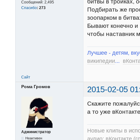
битвы в тройках, о
Сообщений:
2,495
Спасибо
:
273
Подбирать же прос
зоопарком в битва
Бывают конечно и 
чтобы наставник м
Лучшее - детям, вку
википедии
...
вКонт
Сайт
Рома Громов
2015-02-05 01
Скажите пожалуйст
а то уже вКонтакте
Новые клипы в испо
Администратор
аудио:
вКонтакте (г
Неактивен