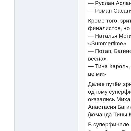
— Руслан Асла
— Роман Сасан
Кроме того, зр
финалистов, но
— Наталья Моги
«Summertime»
— Потап, Багин
весна»
— Тина Кароль,
це ми»
Далее путём зр
одному суперфи
оказались Миха
Анастасия Баги
(команда Тины К
В суперфинале 