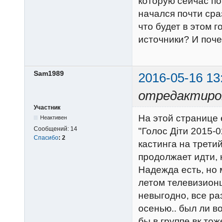
которую сейчас по
начался почти сра
что будет в этом 
источники? И поче
Sam1989
2016-05-16 13
отредактиро
Участник
На этой странице 
Неактивен
Сообщений:
14
"Голос Діти 2015-0
Спасибо
:
2
кастинга на трети
продолжает идти, 
Надежда есть, но 
летом телевизион
невыгодно, все ра
осенью.. был ли в
бы в группе вк тож