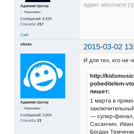
аудио:
вКонтакте (г
Администратор
Неактивен
Сообщений:
8,926
Спасибо
:
217
Сайт
okras
2015-03-02 13
И для тех, кто не 
http://kidsmusi
pobeditelem-vto
пишет:
1 марта в прям
Администратор
заключительный 
Неактивен
— супер-финал,
Сообщений:
3,004
Спасибо
:
21
Сасанчин, Иван
Богдан Темченк