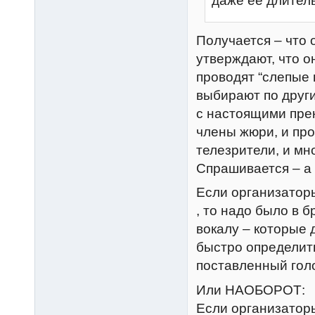
даже ее длитель
Получается – что 
утверждают, что о
проводят “слепые 
выбирают по други
с настоящими пре
члены жюри, и про
телезрители, и мн
Спрашивается – а 
Если организатор
, то надо было в 
вокалу – которые 
быстро определить
поставленный голо
Или НАОБОРОТ:
Если организаторы