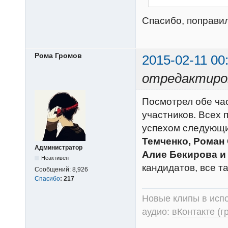
Спасибо, поправи
Рома Громов
2015-02-11 00
отредактиров
Посмотрел обе час
участников. Всех п
успехом следующи
Темченко, Роман
Администратор
Алие Бекирова и
Неактивен
кандидатов, все т
Сообщений:
8,926
Спасибо
:
217
Новые клипы в испо
аудио:
вКонтакте (г