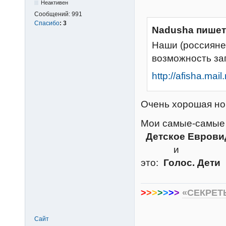
Неактивен
Сообщений:
991
Спасибо
:
3
Nadusha пишет
Наши (россияне
возможность зап
http://afisha.mai
Очень хорошая н
Мои самые-самы
Детское Евров
и
это:
Голос. Дети
>
>
>
>
>
>
>
«СЕКРЕТ
Сайт