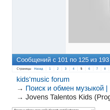
Сообщений с 101 по 125 из 193
Страницы
Назад
1
2
3
4
5
6
7
8
kids'music forum
→
Поиск и обмен музыкой |
→
Jovens Talentos Kids (Pro