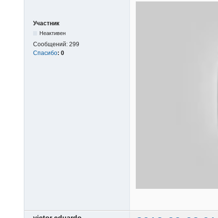
Участник
Неактивен
Сообщений:
299
Спасибо
:
0
victor eduardo