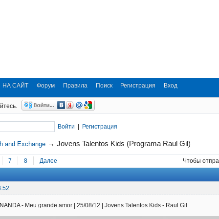
НА САЙТ
Форум
Правила
Поиск
Регистрация
Вход
йтесь.
Войти
|
Регистрация
→
Jovens Talentos Kids (Programa Raul Gil)
ch and Exchange
7
8
Далее
Чтобы отпра
3:52
DA - Meu grande amor | 25/08/12 | Jovens Talentos Kids - Raul Gil