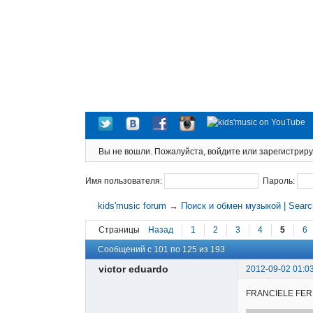
Вы не вошли.
Пожалуйста, войдите или зарегистриру
Имя пользователя:
Пароль:
kids'music forum
→
Поиск и обмен музыкой | Sear
Страницы
Назад
1
2
3
4
5
6
Сообщений с 101 по 125 из 193
victor eduardo
2012-09-02 01:0
FRANCIELE FERNAN