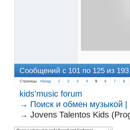
Сообщений с 101 по 125 из 193
Страницы
Назад
1
2
3
4
5
6
7
8
kids'music forum
→
Поиск и обмен музыкой |
→
Jovens Talentos Kids (Pro