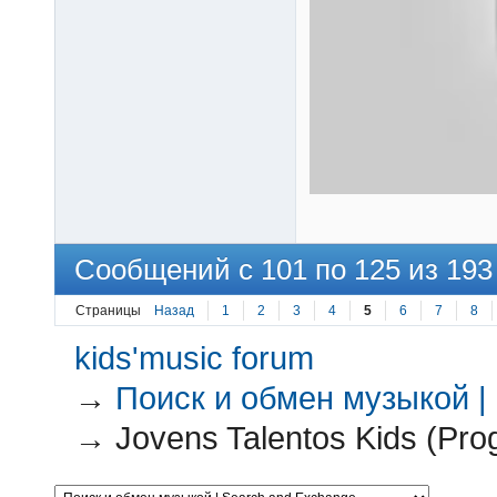
Сообщений с 101 по 125 из 193
Страницы
Назад
1
2
3
4
5
6
7
8
kids'music forum
→
Поиск и обмен музыкой |
→
Jovens Talentos Kids (Pro