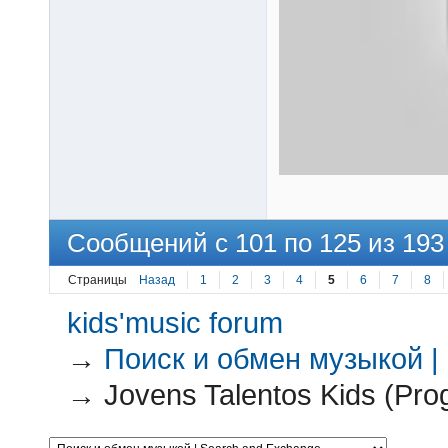
Сообщений с 101 по 125 из 193
Страницы
Назад
1
2
3
4
5
6
7
8
kids'music forum
→
Поиск и обмен музыкой |
→
Jovens Talentos Kids (Pro