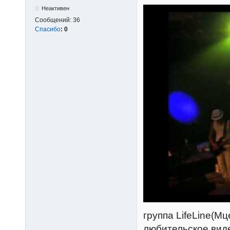
Неактивен
Сообщений:
36
Спасибо
:
0
группа LifeLine(М
любительское виде