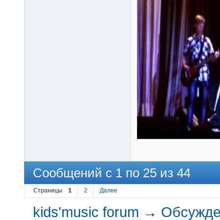
Сообщений с 1 по 25 из 44
Страницы
1
2
Далее
kids'music forum
→
Обсужден