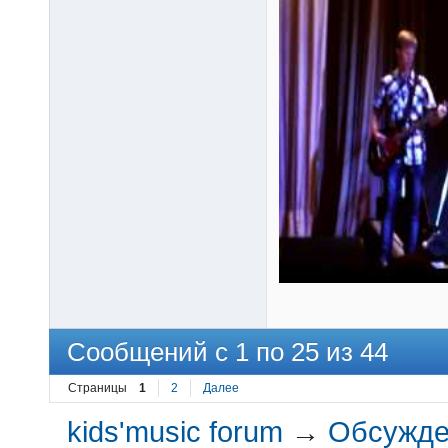
Сообщений с 1 по 25 из 44
Страницы
1
2
Далее
kids'music forum
→
Обсужден