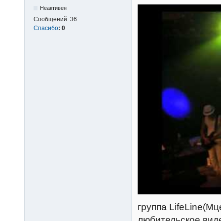
Неактивен
Сообщений:
36
Спасибо
:
0
группа LifeLine(М
любительское виде