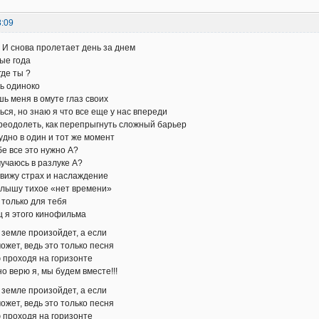
8:09
а И снова пролетает день за днем
ые года
где ты ?
ь одиноко
ь меня в омуте глаз своих
ся, но знаю я что все еще у нас впереди
реодолеть, как перепрыгнуть сложный барьер
удно в один и тот же момент
бе все это нужно А?
мучаюсь в разлуке А?
я вижу страх и наслаждение
 слышу тихое «нет времени»
 только для тебя
ц я этого кинофильма
 земле произойдет, а если
ожет, ведь это только песня
 проходя на горизонте
о верю я, мы будем вместе!!!
 земле произойдет, а если
ожет, ведь это только песня
 проходя на горизонте