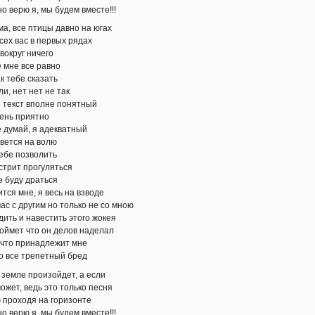
о верю я, мы будем вместе!!!
ма, все птицы давно на югах
сех вас в первых рядах
вокруг ничего
 мне все равно
к тебе сказать
и, нет нет не так
 текст вполне понятный
ень приятно
 думай, я адекватный
вется на волю
себе позволить
 стрит прогуляться
е буду драться
тся мне, я весь на взводе
ас с другим но только не со мною
дить и навестить этого жокея
оймет что он делов наделал
, что принадлежит мне
то все трепетный бред
 земле произойдет, а если
ожет, ведь это только песня
 проходя на горизонте
о верю я, мы будем вместе!!!