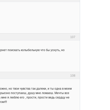
107
ернет поискать колыбельную что бы уснуть, но
108
жно, но твои чувства так далеки, и ты одна в моем
серьезно поступаеш, душу мне ломаеш. Мечты все
 мне я люблю его , прости, прости ведь сердцу не
ки!!!