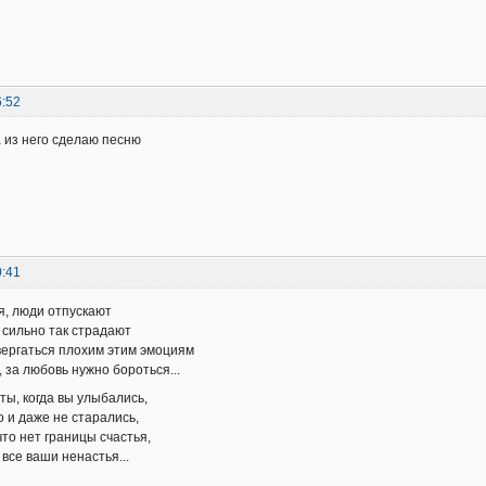
6:52
a из него сделаю песню
0:41
я, люди отпускают
о сильно так страдают
ергаться плохим этим эмоциям
 за любовь нужно бороться...
ты, когда вы улыбались,
о и даже не старались,
что нет границы счастья,
 все ваши ненастья...