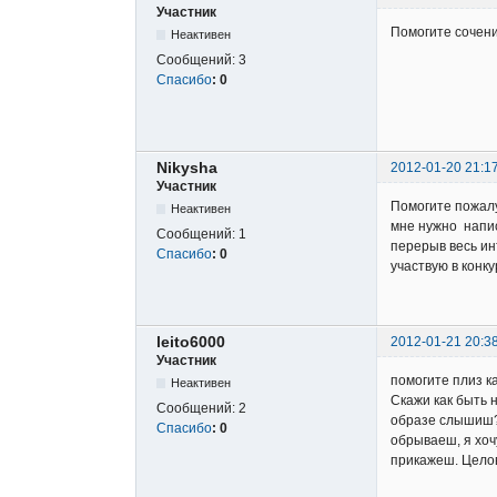
Участник
Помогите сочени
Неактивен
Сообщений:
3
Спасибо
:
0
Nikysha
2012-01-20 21:1
Участник
Помогите пожалу
Неактивен
мне нужно напис
Сообщений:
1
перерыв весь ин
Спасибо
:
0
участвую в конку
leito6000
2012-01-21 20:3
Участник
помогите плиз ка
Неактивен
Скажи как быть н
Сообщений:
2
образе слышиш??
Спасибо
:
0
обрываеш, я хочу
прикажеш. Целов