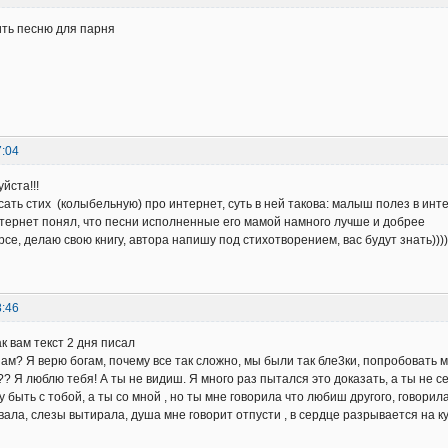
ть песню для парня
7:04
йста!!!
ать стих (колыбельную) про интернет, суть в ней такова: малыш полез в инт
тернет понял, что песни исполненные его мамой намного лучше и добрее
рсе, делаю свою книгу, автора напишу под стихотворением, вас будут знать))))
8:46
к вам текст 2 дня писал
ам? Я верю богам, почему все так сложно, мы были так бле3ки, попробовать мо
 Я люблю тебя! А ты не видиш. Я много раз пытался это доказать, а ты не 
 быть с тобой, а ты со мной , но ты мне говорила что любиш другого, говорила
ала, слезы вытирала, душа мне говорит отпусти , в сердце разрывается на кус