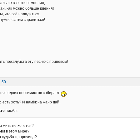
альше все эти сомнения,
кай, как можно больше рвения!
ы, что всё наладиться,
о нужно с этим справиться!
ть пожалуйста эту песню с припевом!
1:50
ынче одних пессимистов собирает
о есть хоть? И намёк на жанр дай.
кте
писАл:
и жить не хочется?
бви в этом мире?
то судьба-пророчица?