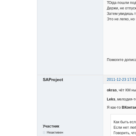
ТОгда пошли под
Держи, не отпус
Затем увидишь т
Это не легко, н
Помогите дописа
SAProject
2011-12-23 17:5
okras
, чёт КМ н
Leks
, мелодия-т
Я как-то
ВКонта
Как быть есл
Участник
Если нет лю
Неактивен
Говорить, ч