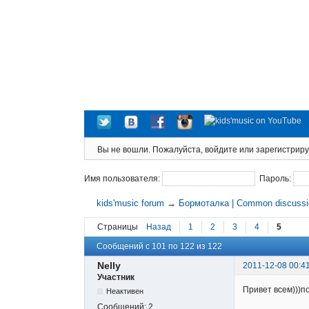
Вы не вошли.
Пожалуйста, войдите или зарегистриру
Имя пользователя:
Пароль:
kids'music forum
→
Бормоталка | Common discuss
Страницы
Назад
1
2
3
4
5
Сообщений с 101 по 122 из 122
Nelly
2011-12-08 00:4
Участник
Привет всем)))п
Неактивен
Сообщений:
2