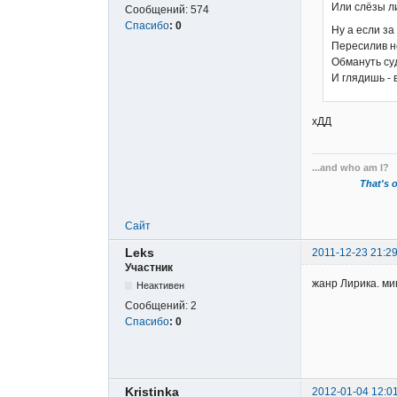
Или слёзы л
Сообщений:
574
Спасибо
:
0
Ну а если за
Пересилив н
Обмануть су
И глядишь - 
хДД
...and who am I?
That's o
Сайт
Leks
2011-12-23 21:29
Участник
жанр Лирика. ми
Неактивен
Сообщений:
2
Спасибо
:
0
Kristinka
2012-01-04 12:0