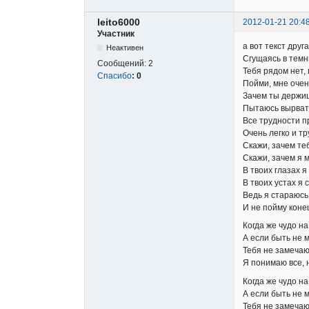
leito6000
2012-01-21 20:4
Участник
а вот текст друг
Неактивен
Сгущаясь в темн
Сообщений:
2
Тебя рядом нет, 
Спасибо
:
0
Пойми, мне очен
Зачем ты держиш
Пытаюсь вырвать
Все трудности п
Очень легко и тр
Скажи, зачем те
Скажи, зачем я 
В твоих глазах 
В твоих устах я
Ведь я стараюсь
И не пойму коне
Когда же чудо на
А если быть не м
Тебя не замечаю
Я понимаю все, н
Когда же чудо на
А если быть не м
Тебя не замечаю