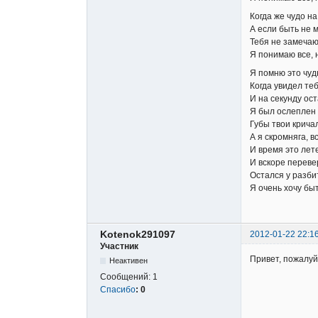
Когда же чудо на
А если быть не м
Тебя не замечаю
Я понимаю все, н
Я помню это чуд
Когда увидел те
И на секунду ос
Я был ослеплен 
Губы твои крича
А я скромняга, в
И время это лет
И вскоре переве
Остался у разби
Я очень хочу бы
Kotenok291097
2012-01-22 22:1
Участник
Привет, пожалуйс
Неактивен
Сообщений:
1
Спасибо
:
0