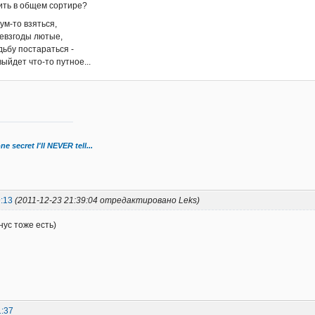
ить в общем сортире?
 ум-то взяться,
евзгоды лютые,
дьбу постараться -
выйдет что-то путное...
ne secret I'll NEVER tell...
:13
(2011-12-23 21:39:04 отредактировано Leks)
нус тоже есть)
1:37