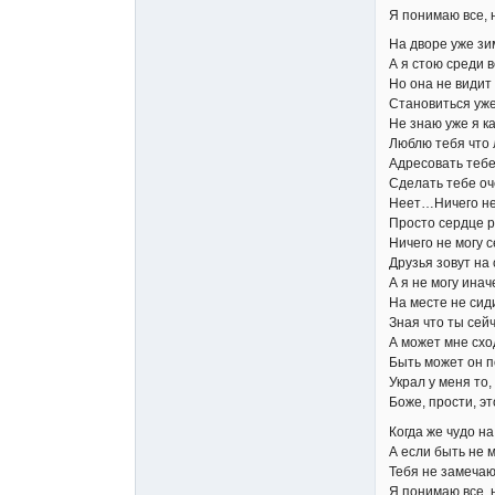
Я понимаю все, н
На дворе уже зи
А я стою среди в
Но она не видит 
Становиться уже
Не знаю уже я ка
Люблю тебя что л
Адресовать тебе
Сделать тебе оч
Неет…Ничего не
Просто сердце р
Ничего не могу 
Друзья зовут на
А я не могу инач
На месте не сиди
Зная что ты сейч
А может мне схо
Быть может он п
Украл у меня то
Боже, прости, э
Когда же чудо на
А если быть не м
Тебя не замечаю
Я понимаю все, н