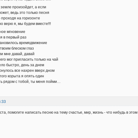
 земле произойдет, а если
ожет, ведь это только песня
 проходя на горизонте
о верю я, мы будем вместе!!!
ное мгновение
бя в первый раз
тановилось времядвижение
твоим блеском глаз
ли мне давай, давай
сего мог пригласить только на чай
ело быстро, день за днем
рнулось все нахрен вверх дном
того корыта я опять один
ть рядом с тобой, ты меня пойми…
6:33
та, помогите написать песню на тему счастье, мир, жизнь - что нибудь в этом