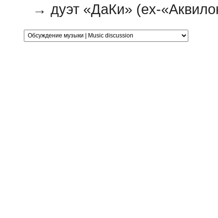
→
дуэт «ДаКи» (ex-«Аквило