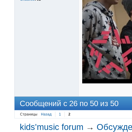
Сообщений с 26 по 50 из 50
Страницы
Назад
1
2
kids'music forum
→
Обсужден