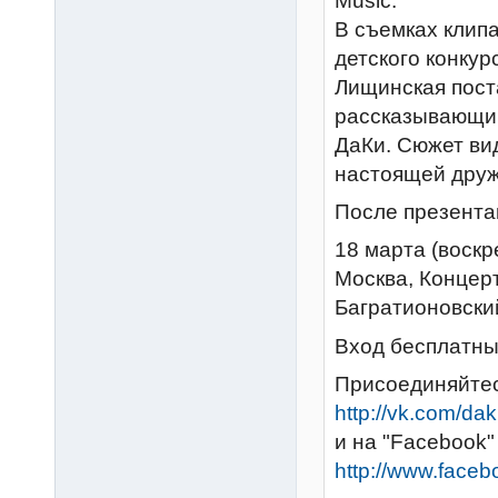
Music.
В съемках клипа
детского конку
Лищинская пост
рассказывающий
ДаКи. Сюжет вид
настоящей друж
После презент
18 марта (воскр
Москва, Концер
Багратионовски
Вход бесплатн
Присоединяйтес
http://vk.com/dak
и на "Facebook"
http://www.face