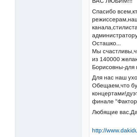
ВАС ЛЮБИМ!!!
Спасибо всем,кт
режиссерам,наш
канала,стилист
администратору
Осташко...
Мы счастливы,чт
из 140000 жела
Борисовны-для 
Для нас наш ухо
Обещаем,что бу
концертами!дуэт
финале "Фактора
Любящие вас,Да
http://www.dakid