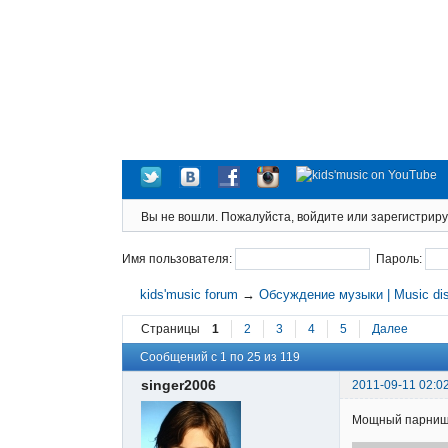
Вы не вошли.
Пожалуйста, войдите или зарегистриру
Имя пользователя:
Пароль:
kids'music forum
→
Обсуждение музыки | Music di
Страницы
1
2
3
4
5
Далее
Сообщений с 1 по 25 из 119
singer2006
2011-09-11 02:0
Мощный парниш