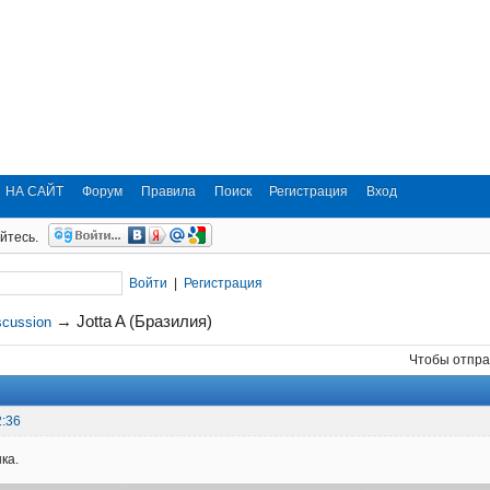
НА САЙТ
Форум
Правила
Поиск
Регистрация
Вход
йтесь.
Войти
|
Регистрация
→
Jotta A (Бразилия)
scussion
Чтобы отпра
2:36
ка.