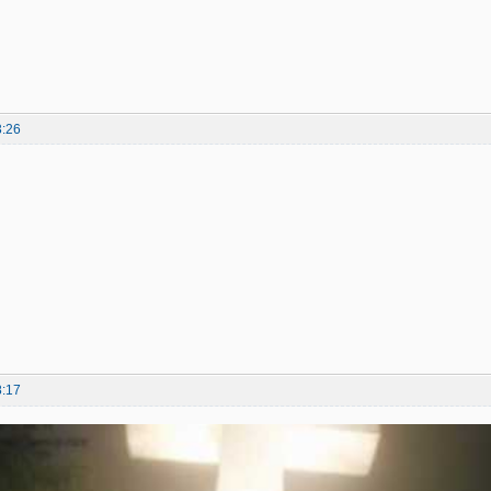
3:26
8:17