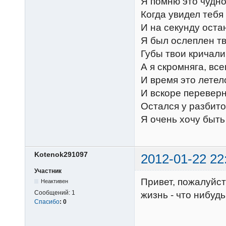
Я помню это чудн
Когда увидел тебя
И на секунду ост
Я был ослеплен тв
Губы твои кричали
А я скромняга, все
И время это летел
И вскоре переверн
Остался у разбито
Я очень хочу быть
Kotenok291097
2012-01-22 22
Участник
Привет, пожалуйст
Неактивен
Сообщений:
1
жизнь - что нибудь
Спасибо
:
0