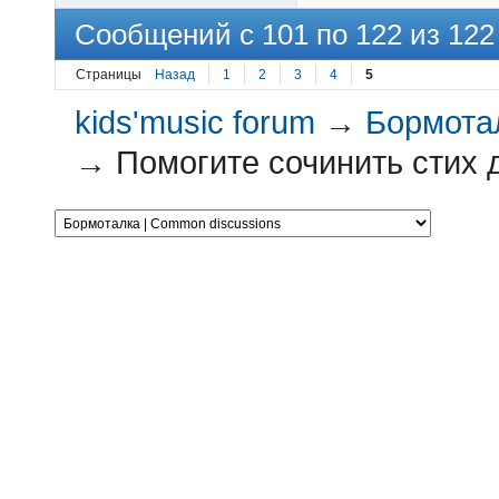
Сообщений с 101 по 122 из 122
Страницы
Назад
1
2
3
4
5
kids'music forum
→
Бормотал
→
Помогите сочинить стих д