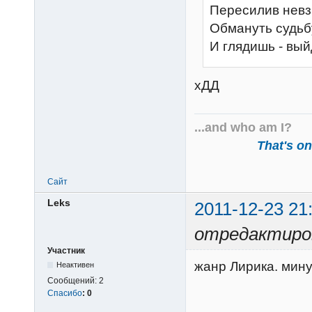
Пересилив невз
Обмануть судьбу
И глядишь - выйд
хДД
...and who am I?
That's one
Сайт
Leks
2011-12-23 21
отредактиров
Участник
жанр Лирика. мину
Неактивен
Сообщений:
2
Спасибо
:
0