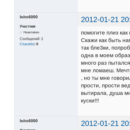
leito6000
2012-01-21 20
Участник
помогите плиз как 
Неактивен
Сообщений:
2
Скажи как быть на
Спасибо
:
0
так бле3ки, попроб
одна в моем обра
много раз пытался
мне ломаеш. Мечты
, но ты мне говор
прости, прости ве
вытирала, душа мн
куски!!!
leito6000
2012-01-21 20