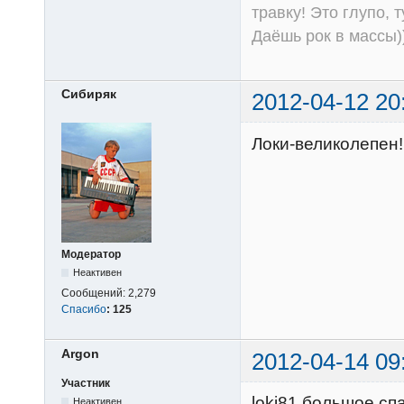
травку! Это глупо, 
Даёшь рок в массы))
Сибиряк
2012-04-12 20
Локи-великолепен!
Модератор
Неактивен
Сообщений:
2,279
Спасибо
:
125
Argon
2012-04-14 09
Участник
loki81 большое сп
Неактивен