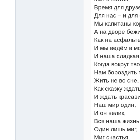
Время для друз
Для нас – и для
Мы капитаны ко
А на дворе бежи
Как на асфальте
И мы ведём в мо
И наша сладкая
Когда вокруг тво
Нам бороздить 
Жить не во сне, 
Как сказку ждат
И ждать красави
Наш мир один,
И он велик,
Вся наша жизнь
Один лишь миг,
Миг счастья,