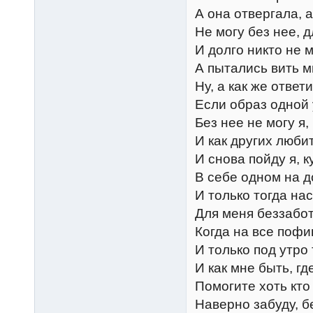
А она отвергала, 
Не могу без нее, 
И долго никто не 
А пытались вить м
Ну, а как же ответ
Если образ одной 
Без нее не могу я
И как других люби
И снова пойду я, к
В себе одном на д
И только тогда на
Для меня беззабо
Когда на все пофи
И только под утр
И как мне быть, гд
Помогите хоть кто 
Наверно забуду, б