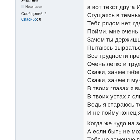
Участник
а вот текст друга
Неактивен
Сообщений:
2
Сгущаясь в темны
Спасибо
:
0
Тебя рядом нет, гд
Пойми, мне очень
Зачем ты держишь 
Пытаюсь вырваться
Все трудности пре
Очень легко и тру
Скажи, зачем тебе
Скажи, зачем я му
В твоих глазах я 
В твоих устах я с
Ведь я стараюсь т
И не пойму конец 
Когда же чудо на 
А если быть не мо
Тебя не замечаю п