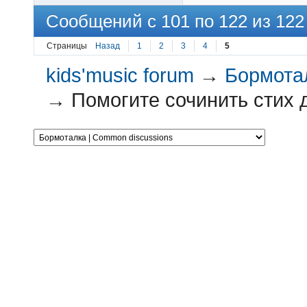
Сообщений с 101 по 122 из 122
Страницы
Назад
1
2
3
4
5
kids'music forum
→
Бормотал
→
Помогите сочинить стих д