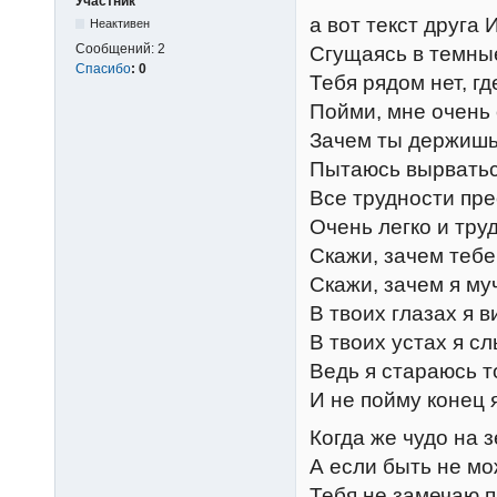
Участник
а вот текст друга
Неактивен
Сообщений:
2
Сгущаясь в темны
Спасибо
:
0
Тебя рядом нет, гд
Пойми, мне очень
Зачем ты держишь 
Пытаюсь вырваться
Все трудности пре
Очень легко и тру
Скажи, зачем тебе
Скажи, зачем я му
В твоих глазах я 
В твоих устах я с
Ведь я стараюсь т
И не пойму конец 
Когда же чудо на 
А если быть не мо
Тебя не замечаю п