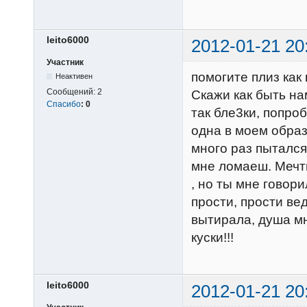
leito6000
2012-01-21 20
Участник
помогите плиз как 
Неактивен
Сообщений:
2
Скажи как быть на
Спасибо
:
0
так бле3ки, попроб
одна в моем обра
много раз пытался
мне ломаеш. Мечты
, но ты мне говор
прости, прости ве
вытирала, душа мн
куски!!!
leito6000
2012-01-21 20