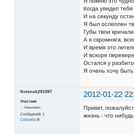
Я помню это чудн
Когда увидел тебя
И на секунду ост
Я был ослеплен тв
Губы твои кричали
А я скромняга, все
И время это летел
И вскоре переверн
Остался у разбито
Я очень хочу быть
Kotenok291097
2012-01-22 22
Участник
Привет, пожалуйст
Неактивен
Сообщений:
1
жизнь - что нибудь
Спасибо
:
0