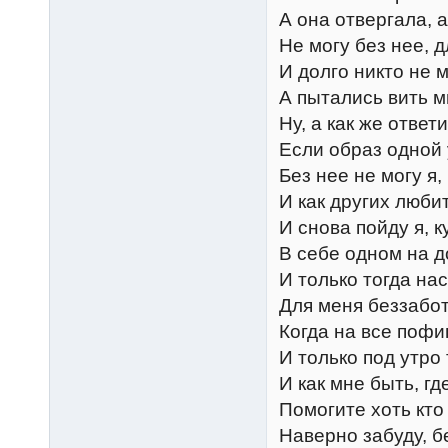
А она отвергала, 
Не могу без нее, 
И долго никто не 
А пытались вить м
Ну, а как же ответ
Если образ одной 
Без нее не могу я
И как других люби
И снова пойду я, к
В себе одном на д
И только тогда на
Для меня беззабо
Когда на все пофи
И только под утр
И как мне быть, гд
Помогите хоть кто 
Наверно забуду, б