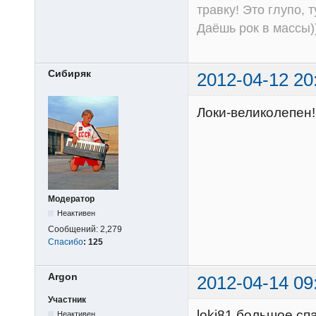
травку! Это глупо, 
Даёшь рок в массы))
Сибиряк
2012-04-12 20
Локи-великолепен!
Модератор
Неактивен
Сообщений:
2,279
Спасибо
:
125
Argon
2012-04-14 09
Участник
loki81 большое сп
Неактивен