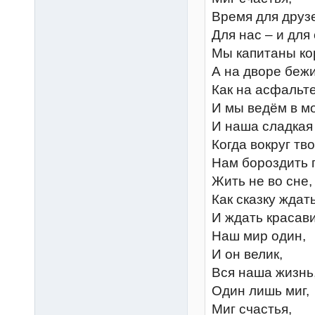
Время для друз
Для нас – и для
Мы капитаны ко
А на дворе бежи
Как на асфальте
И мы ведём в мо
И наша сладкая
Когда вокруг тво
Нам бороздить 
Жить не во сне, 
Как сказку ждат
И ждать красави
Наш мир один,
И он велик,
Вся наша жизнь
Один лишь миг,
Миг счастья,