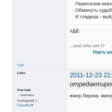
Пересилив невз
Обмануть судьбу
И глядишь - выйд
хДД
...and who am I?
That's one
Сайт
Leks
2011-12-23 21
отредактиров
Участник
жанр Лирика. мину
Неактивен
Сообщений:
2
Спасибо
:
0