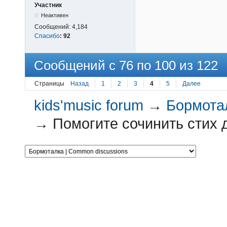
Участник
Неактивен
Сообщений:
4,184
Спасибо
:
92
Сообщений с 76 по 100 из 122
Страницы
Назад
1
2
3
4
5
Далее
kids'music forum
→
Бормотал
→
Помогите сочинить стих д