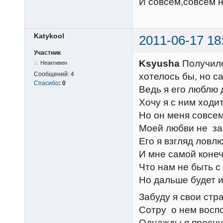
И совсем,совсем 
Katykool
2011-06-17 18
Участник
Ksyusha
Получилос
Неактивен
Сообщений:
4
хотелось бы, но с
Спасибо
:
0
Ведь я его люблю 
Хочу я с ним ходит
Но он меня совсем
Моей любви не за
Его я взгляд ловл
И мне самой конеч
Что нам не быть с 
Но дальше будет 
Забуду я свои стр
Сотру о нем восп
Однажды я просну