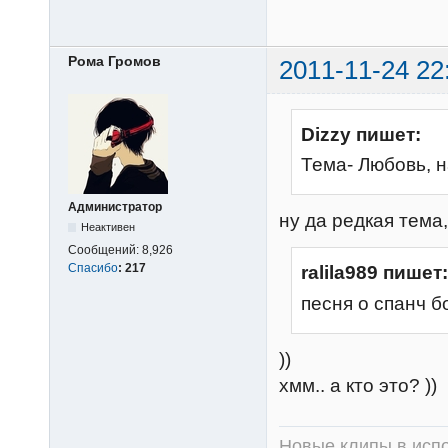
Рома Громов
2011-11-24 22
Dizzy пишет:
Тема- Любовь, 
Администратор
ну да редкая тема,
Неактивен
Сообщений:
8,926
Спасибо
:
217
ralila989 пишет:
песня о спанч
))
хмм.. а кто это? ))
Новые клипы в испо