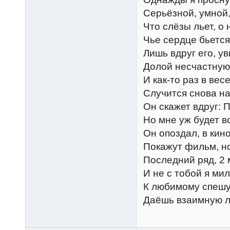
Серьёзной, умной,
Что слёзы льет, о 
Чье сердце бьется
Лишь вдруг его, ув
Долой несчастную
И как-то раз в вес
Случится снова на
Он скажет вдруг: 
Но мне уж будет в
Он опоздал, в кин
Покажут фильм, но
Последний ряд, 2
И не с тобой я мил
К любимому спешу 
Даёшь взаимную л