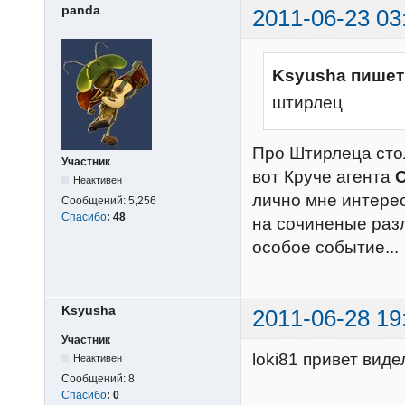
panda
2011-06-23 03
Ksyusha пишет
штирлец
Про Штирлеца стол
Участник
вот Круче агента
Неактивен
лично мне интере
Сообщений:
5,256
Спасибо
:
48
на сочиненые разл
особое событие...
Ksyusha
2011-06-28 19
Участник
loki81 привет вид
Неактивен
Сообщений:
8
Спасибо
:
0