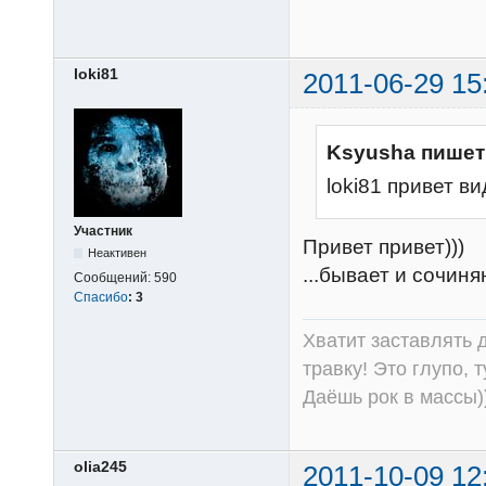
loki81
2011-06-29 15
Ksyusha пишет
loki81 привет в
Участник
Привет привет)))
Неактивен
...бывает и сочиня
Сообщений:
590
Спасибо
:
3
Хватит заставлять д
травку! Это глупо, 
Даёшь рок в массы))
olia245
2011-10-09 12