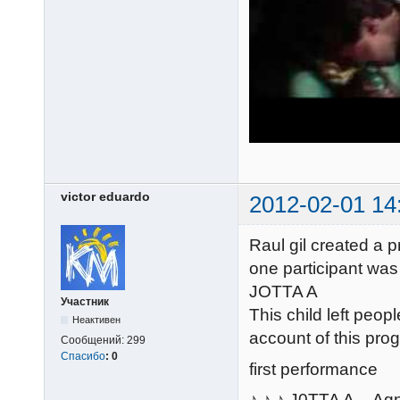
victor eduardo
2012-02-01 14
Raul gil created a 
one participant was
JOTTA A
Участник
This child left peopl
Неактивен
account of this prog
Сообщений:
299
Спасибо
:
0
first performance
♪ ♪ ♪ J0TTA A. - A