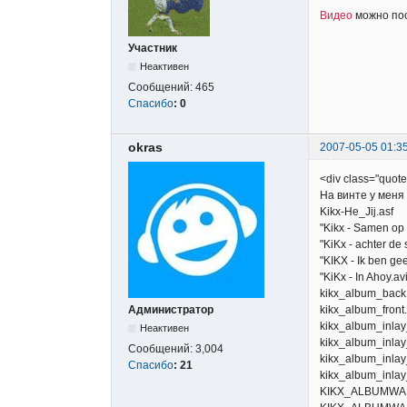
Видео
можно пос
Участник
Неактивен
Сообщений:
465
Спасибо
:
0
okras
2007-05-05 01:3
<div class="quo
На винте у меня 
Kikx-He_Jij.asf
"Kikx - Samen op 
"KiKx - achter de
"KIKX - Ik ben gee
"KiKx - In Ahoy.avi
kikx_album_back
Администратор
kikx_album_front
kikx_album_inla
Неактивен
kikx_album_inla
Сообщений:
3,004
kikx_album_inla
Спасибо
:
21
kikx_album_inla
KIKX_ALBUMWA