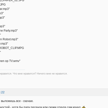
LLPAPER_02.JPG
e.JPG
aar.mp3"
p3"
mp3"
mp3"
The Party.mp3"
"
een Robot.mp3"
v.mp3"
ROBOT_CLIP.MPG
"
men op TV.wmv"
 нравится. Что мне нравится? Ничего мне не нравится.
4:22
 выложишь все - скачаю.
ностей - хотя бы пару песенок или скажи откуда сам качал