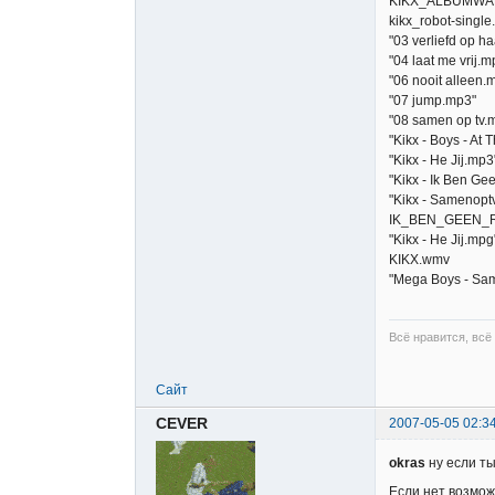
KIKX_ALBUMWA
kikx_robot-singl
"03 verliefd op h
"04 laat me vrij.m
"06 nooit alleen.
"07 jump.mp3"
"08 samen op tv.
"Kikx - Boys - At 
"Kikx - He Jij.mp3
"Kikx - Ik Ben G
"Kikx - Samenopt
IK_BEN_GEEN_
"Kikx - He Jij.mpg
KIKX.wmv
"Mega Boys - Sa
Всё нравится, всё
Сайт
CEVER
2007-05-05 02:3
okras
ну если ты
Если нет возмож