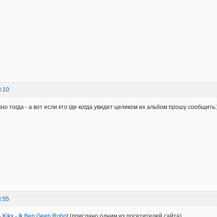
8:10
но тогда - а вот если кто где когда увидет целиком их альбом прошу сообщить:
3:55
-
Kikx - Ik Ben Geen Robot
(прислано одним из посетителей сайта)