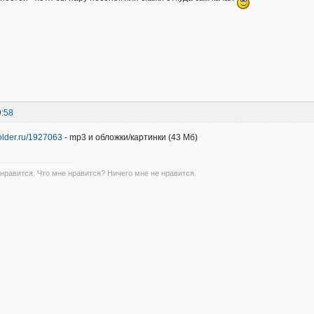
9:58
folder.ru/1927063
- mp3 и обложки/картинки (43 Мб)
 нравится. Что мне нравится? Ничего мне не нравится.