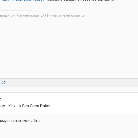
 нравится. Что мне нравится? Ничего мне не нравится.
6:42
:
м - Kikx - Ik Ben Geen Robot
ному посетителю сайта