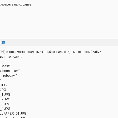
мотреть на их сайте.
5:35
te">Где-нить можно скачать их альбомы или отдельные песни?</div>
вот что лежит:
TV.asf"
 schermen.avi"
n robot.avi"
"
.JPG
.JPG
y_1.JPG
y_2.JPG
y_3.JPG
y_4.JPG
LLPAPER_01.JPG