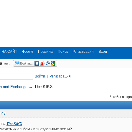
НА САЙТ
Форум
Правила
Поиск
Регистрация
Вход
йтесь.
Войти
|
Регистрация
→
The KIKX
ch and Exchange
Чтобы отпра
8:43
уппа
The KIKX
скачать их альбомы или отдельные песни?