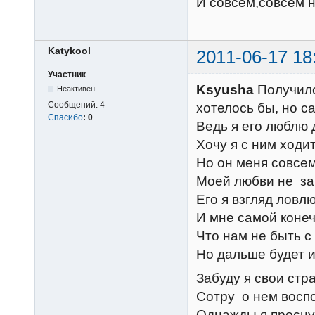
И совсем,совсем 
Katykool
2011-06-17 18
Участник
Ksyusha
Получилос
Неактивен
Сообщений:
4
хотелось бы, но с
Спасибо
:
0
Ведь я его люблю 
Хочу я с ним ходит
Но он меня совсем
Моей любви не за
Его я взгляд ловл
И мне самой конеч
Что нам не быть с 
Но дальше будет 
Забуду я свои стр
Сотру о нем восп
Однажды я просну