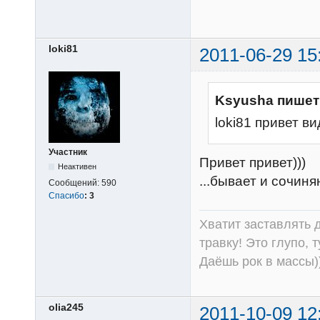
loki81
2011-06-29 15
Ksyusha пишет
loki81 привет в
Участник
Привет привет)))
Неактивен
...бывает и сочиня
Сообщений:
590
Спасибо
:
3
Хватит заставлять д
травку! Это глупо, 
Даёшь рок в массы))
olia245
2011-10-09 12