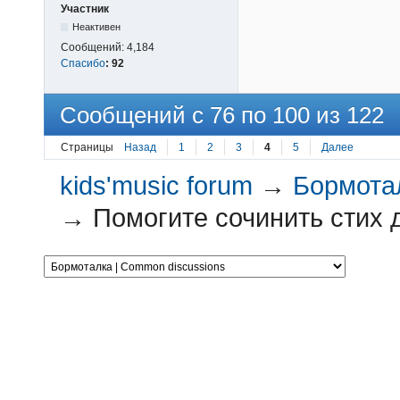
Участник
Неактивен
Сообщений:
4,184
Спасибо
:
92
Сообщений с 76 по 100 из 122
Страницы
Назад
1
2
3
4
5
Далее
kids'music forum
→
Бормотал
→
Помогите сочинить стих д