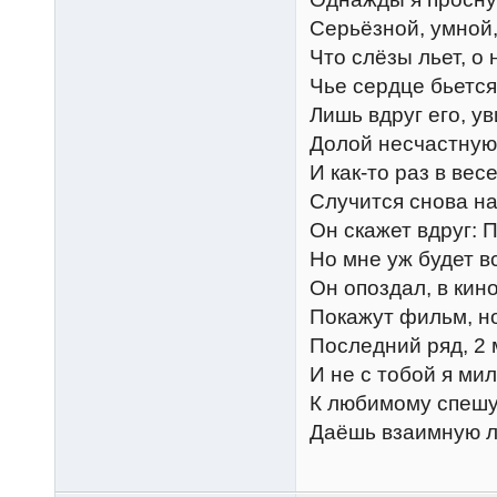
Серьёзной, умной,
Что слёзы льет, о 
Чье сердце бьется
Лишь вдруг его, ув
Долой несчастную
И как-то раз в вес
Случится снова на
Он скажет вдруг: 
Но мне уж будет в
Он опоздал, в кин
Покажут фильм, но
Последний ряд, 2
И не с тобой я мил
К любимому спешу 
Даёшь взаимную л