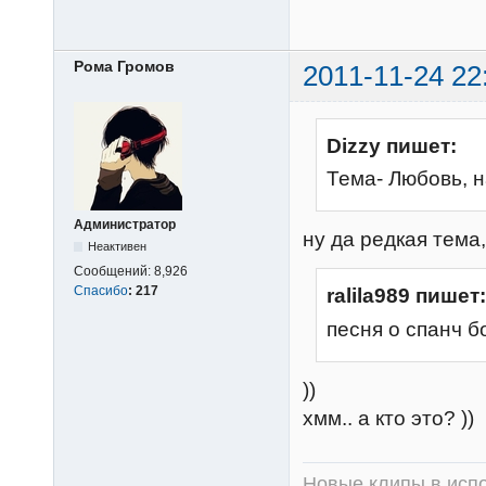
Рома Громов
2011-11-24 22
Dizzy пишет:
Тема- Любовь, 
Администратор
ну да редкая тема,
Неактивен
Сообщений:
8,926
Спасибо
:
217
ralila989 пишет:
песня о спанч
))
хмм.. а кто это? ))
Новые клипы в испо