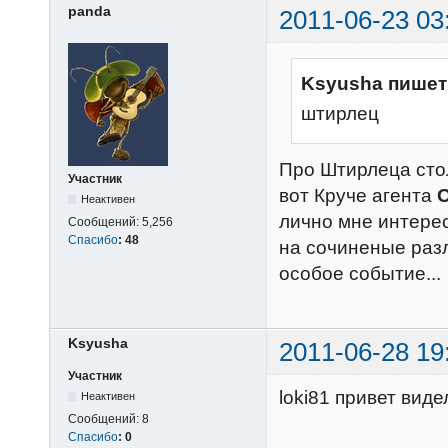
panda
2011-06-23 03
Ksyusha пишет
штирлец
Про Штирлеца стол
Участник
вот Круче агента
Неактивен
лично мне интере
Сообщений:
5,256
Спасибо
:
48
на сочиненые разл
особое событие...
Ksyusha
2011-06-28 19
Участник
loki81 привет вид
Неактивен
Сообщений:
8
Спасибо
:
0