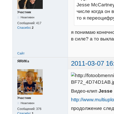
Jesse McCartney
числе когда он в
Участник
то я переоцифр
Неактивен
Сообщений:
417
Спасибо
:
2
я понимаю конечно
в силе? а то выкл
Сайт
ЯRИКs
2011-03-07 16
Видео-клип
Jesse 
Участник
http://www.multi
Неактивен
продолжение следу
Сообщений:
376
Спасибо
:
1