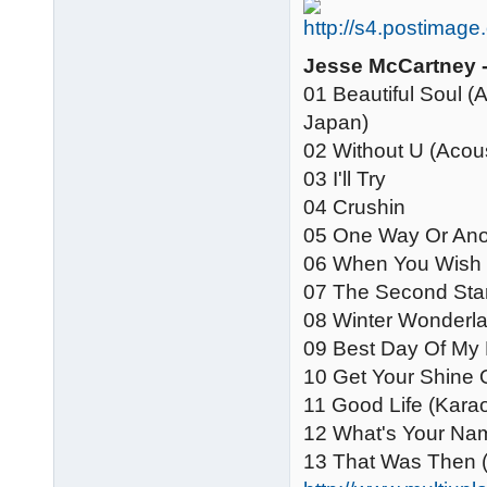
Jesse McCartney 
01 Beautiful Soul 
Japan)
02 Without U (Acou
03 I'll Try
04 Crushin
05 One Way Or Ano
06 When You Wish 
07 The Second Star
08 Winter Wonderl
09 Best Day Of My 
10 Get Your Shine 
11 Good Life (Kara
12 What's Your Nam
13 That Was Then (