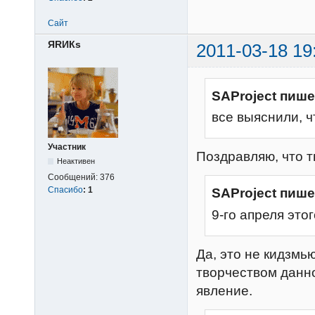
Сайт
ЯRИКs
2011-03-18 19
SAProject пише
все выяснили, ч
Участник
Поздравляю, что т
Неактивен
Сообщений:
376
Спасибо
:
1
SAProject пише
9-го апреля это
Да, это не кидзмью
творчеством данн
явление.