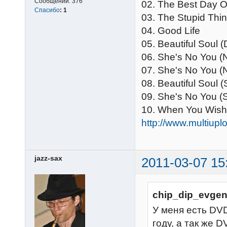
Сообщений:
376
02. The Best Day O
Спасибо
:
1
03. The Stupid Thin
04. Good Life
05. Beautiful Soul 
06. She's No You (
07. She's No You 
08. Beautiful Soul 
09. She's No You (
10. When You Wish
http://www.multiu
jazz-sax
2011-03-07 15
chip_dip_evgen
У меня есть DVD
году, а так же