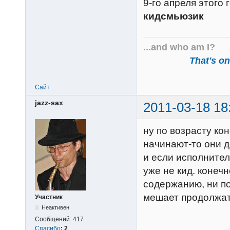
9-го апреля этого 
кидсмьюзик
...and who am I?
That's one
Сайт
jazz-sax
2011-03-18 18
ну по возрасту ко
начинают-то они д
и если исполнител
уже не кид. конеч
содержанию, ни по
мешает продолжать
Участник
Неактивен
Сообщений:
417
Спасибо
:
2