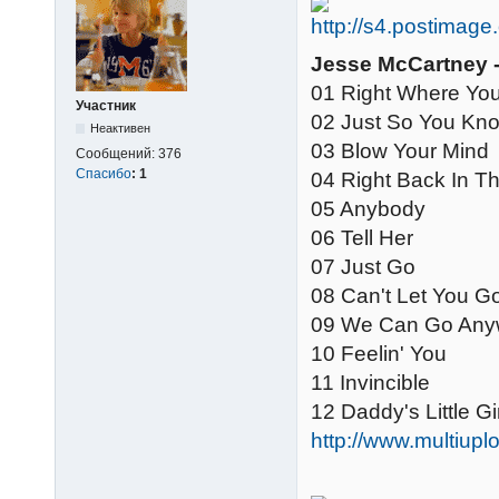
Jesse McCartney -
01 Right Where Yo
Участник
02 Just So You Kn
Неактивен
03 Blow Your Mind
Сообщений:
376
Спасибо
:
1
04 Right Back In T
05 Anybody
06 Tell Her
07 Just Go
08 Can't Let You G
09 We Can Go Any
10 Feelin' You
11 Invincible
12 Daddy's Little Gir
http://www.multi