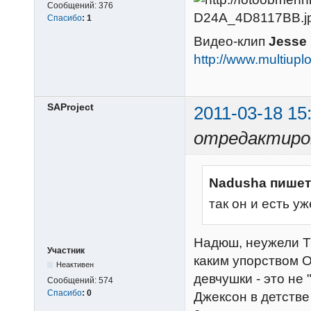
Сообщений:
376
Спасибо
:
1
Видео-клип
Jesse 
http://www.multiu
SAProject
2011-03-18 15
отредактиров
Nadusha пишет
так он и есть у
Надюш, неужели Т
Участник
каким упорством О
Неактивен
девчушки - это не 
Сообщений:
574
Спасибо
:
0
Джексон в детстве 