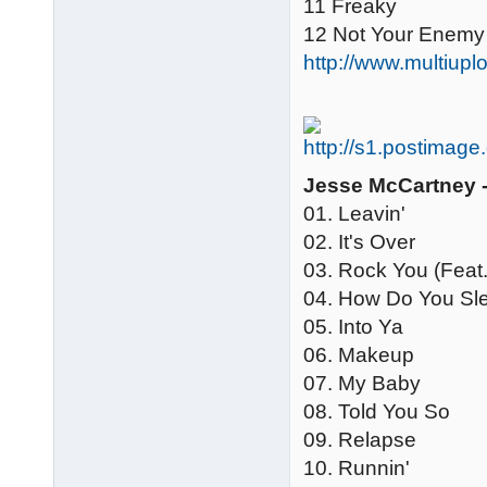
11 Freaky
12 Not Your Enemy
http://www.multi
Jesse McCartney -
01. Leavin'
02. It's Over
03. Rock You (Feat.
04. How Do You Sle
05. Into Ya
06. Makeup
07. My Baby
08. Told You So
09. Relapse
10. Runnin'