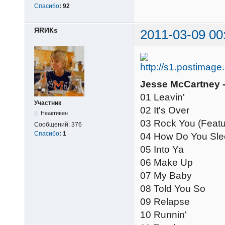
Спасибо
:
92
ЯRИКs
2011-03-09 00
Jesse McCartney -
01 Leavin'
Участник
02 It's Over
Неактивен
03 Rock You (Featu
Сообщений:
376
Спасибо
:
1
04 How Do You Sl
05 Into Ya
06 Make Up
07 My Baby
08 Told You So
09 Relapse
10 Runnin'