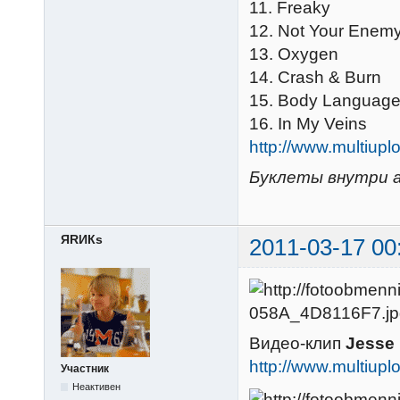
11. Freaky
12. Not Your Enem
13. Oxygen
14. Crash & Burn
15. Body Languag
16. In My Veins
http://www.multiu
Буклеты внутри а
ЯRИКs
2011-03-17 00
Видео-клип
Jesse 
http://www.multiu
Участник
Неактивен