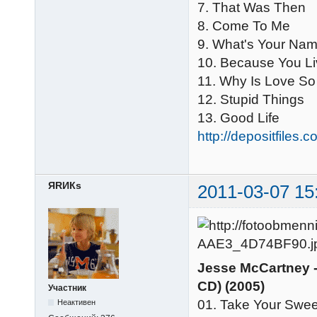
7. That Was Then
8. Come To Me
9. What's Your Na
10. Because You L
11. Why Is Love So
12. Stupid Things
13. Good Life
http://depositfiles.
ЯRИКs
2011-03-07 15
Jesse McCartney -
CD) (2005)
Участник
01. Take Your Swee
Неактивен