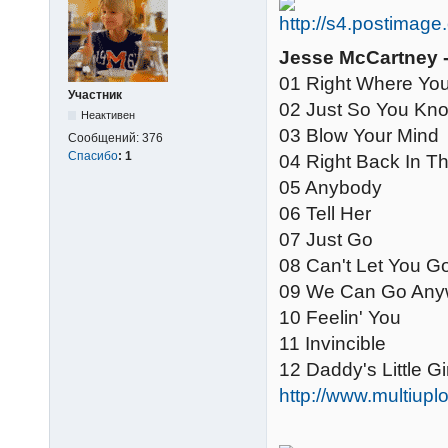
Jesse McCartney -
01 Right Where Yo
Участник
02 Just So You Kn
Неактивен
03 Blow Your Mind
Сообщений:
376
Спасибо
:
1
04 Right Back In T
05 Anybody
06 Tell Her
07 Just Go
08 Can't Let You G
09 We Can Go Any
10 Feelin' You
11 Invincible
12 Daddy's Little Gir
http://www.multi