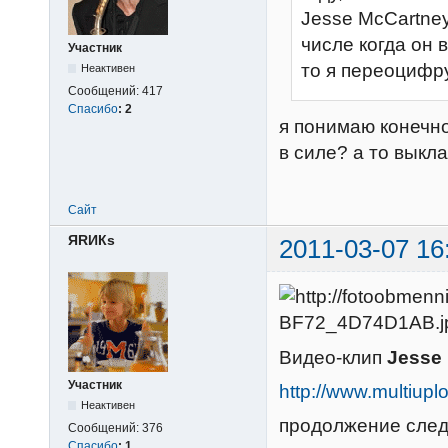
Jesse McCartney
числе когда он в
Участник
то я переоцифр
Неактивен
Сообщений:
417
Спасибо
:
2
я понимаю конечно
в силе? а то выкл
Сайт
ЯRИКs
2011-03-07 16
Видео-клип
Jesse 
Участник
http://www.multi
Неактивен
продолжение следу
Сообщений:
376
Спасибо
:
1