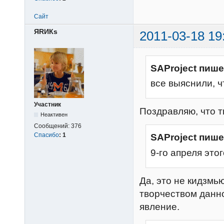
Сайт
ЯRИКs
2011-03-18 19
SAProject пише
все выяснили, ч
Участник
Поздравляю, что т
Неактивен
Сообщений:
376
Спасибо
:
1
SAProject пише
9-го апреля это
Да, это не кидзмью
творчеством данн
явление.