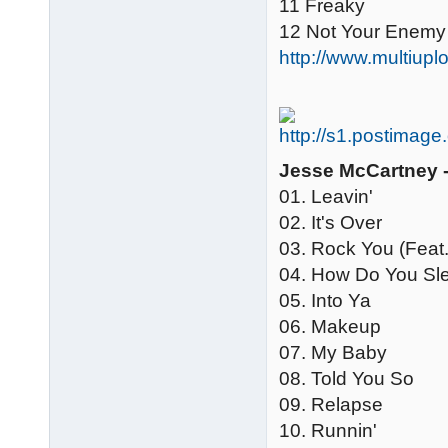
11 Freaky
12 Not Your Enemy
http://www.multi
Jesse McCartney -
01. Leavin'
02. It's Over
03. Rock You (Feat.
04. How Do You Sle
05. Into Ya
06. Makeup
07. My Baby
08. Told You So
09. Relapse
10. Runnin'