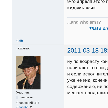
9-го апреля этого 
кидсмьюзик
...and who am I?
That's one
Сайт
jazz-sax
2011-03-18 18
ну по возрасту ко
начинают-то они д
и если исполнител
уже не кид. конеч
содержанию, ни по
мешает продолжать
Участник
Неактивен
Сообщений:
417
Спасибо
:
2