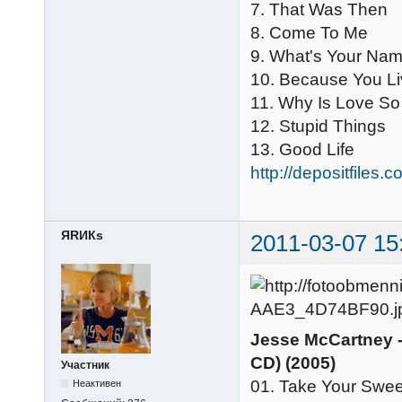
7. That Was Then
8. Come To Me
9. What's Your Na
10. Because You L
11. Why Is Love So
12. Stupid Things
13. Good Life
http://depositfiles.
ЯRИКs
2011-03-07 15
Jesse McCartney -
CD) (2005)
Участник
01. Take Your Swee
Неактивен