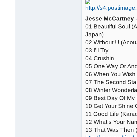
Jesse McCartney 
01 Beautiful Soul 
Japan)
02 Without U (Acou
03 I'll Try
04 Crushin
05 One Way Or Ano
06 When You Wish 
07 The Second Star
08 Winter Wonderl
09 Best Day Of My 
10 Get Your Shine 
11 Good Life (Kara
12 What's Your Nam
13 That Was Then (