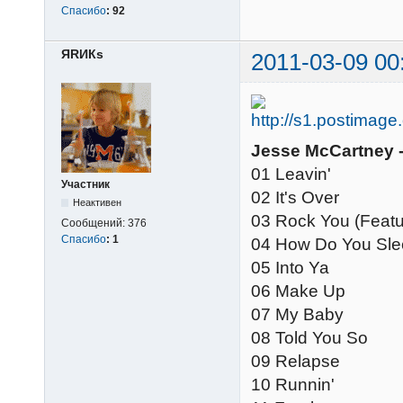
Спасибо
:
92
ЯRИКs
2011-03-09 00
Jesse McCartney -
01 Leavin'
Участник
02 It's Over
Неактивен
03 Rock You (Featu
Сообщений:
376
Спасибо
:
1
04 How Do You Sl
05 Into Ya
06 Make Up
07 My Baby
08 Told You So
09 Relapse
10 Runnin'