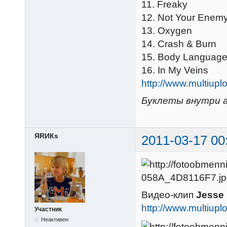
11. Freaky
12. Not Your Enem
13. Oxygen
14. Crash & Burn
15. Body Languag
16. In My Veins
http://www.multiu
Буклеты внутри а
ЯRИКs
2011-03-17 00
Видео-клип
Jesse 
http://www.multiu
Участник
Неактивен