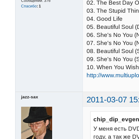
Сообщений:
376
02. The Best Day O
Спасибо
:
1
03. The Stupid Thin
04. Good Life
05. Beautiful Soul 
06. She's No You (
07. She's No You 
08. Beautiful Soul 
09. She's No You (
10. When You Wish
http://www.multiu
jazz-sax
2011-03-07 15
chip_dip_evgen
У меня есть DVD
году, а так же