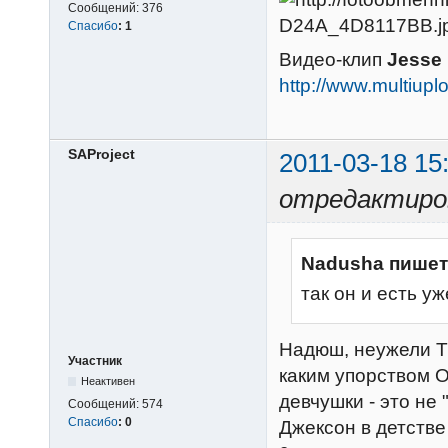
Сообщений:
376
Спасибо
:
1
Видео-клип
Jesse 
http://www.multiu
SAProject
2011-03-18 15
отредактиров
Nadusha пишет
так он и есть у
Надюш, неужели Т
Участник
каким упорством О
Неактивен
девчушки - это не 
Сообщений:
574
Спасибо
:
0
Джексон в детстве 