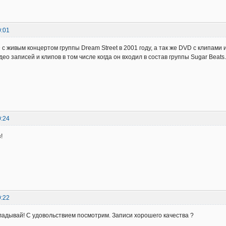
0:01
 с живым концертом группы Dream Street в 2001 году, а так же DVD с клипами
део записей и клипов в том числе когда он входил в состав группы Sugar Beats
0:24
!
9:22
ладывай! С удовольствием посмотрим. Записи хорошего качества ?