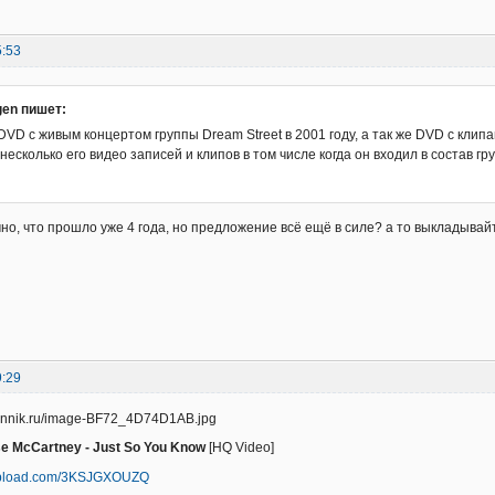
5:53
gen пишет:
DVD с живым концертом группы Dream Street в 2001 году, а так же DVD с кли
 несколько его видео записей и клипов в том числе когда он входил в состав гр
но, что прошло уже 4 года, но предложение всё ещё в силе? а то выкладывайт
9:29
e McCartney - Just So You Know
[HQ Video]
iupload.com/3KSJGXOUZQ