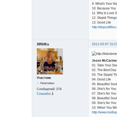
9. What's Your N
10. Because You 
11. Why Is Love 
12. Stupid Things
13. Good Life
http://depositfile
ЯRИКs
2011-03-07 15:2
Jesse McCartney 
01. Take Your Sw
02. The Best Day 
03. The Stupid Th
Участник
04. Good Life
Неактивен
05. Beautiful Sou
06. She's No You
Сообщений:
376
07. She's No You
Спасибо
:
1
08. Beautiful Sou
09. She's No You
10. When You Wis
http://www.mult