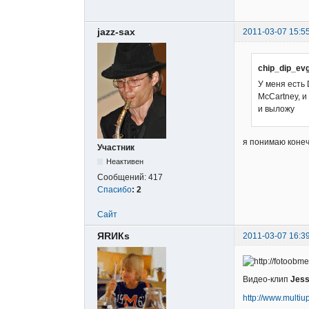
jazz-sax
2011-03-07 15:5
chip_dip_ev
У меня есть 
McCartney, и
и выложу
я понимаю конеч
Участник
Неактивен
Сообщений:
417
Спасибо
:
2
Сайт
ЯRИКs
2011-03-07 16:3
Видео-клип
Jess
http://www.mult