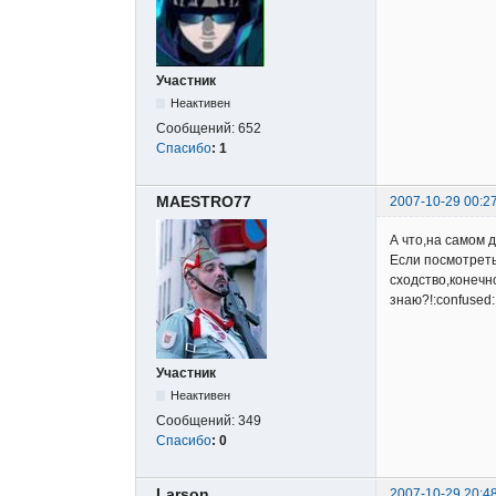
Участник
Неактивен
Сообщений:
652
Спасибо
:
1
MAESTRO77
2007-10-29 00:2
А что,на самом 
Если посмотреть
сходство,конечн
знаю?!:confused: 
Участник
Неактивен
Сообщений:
349
Спасибо
:
0
Larson
2007-10-29 20:4