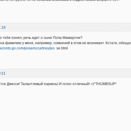
1:18
о тебя понял, речь идет о сыне Пола Маккартни?
 на фамилию у меня, например, сомнений в этом не возникает. Кстати, обещал
drecords.go.com/jessemccartney/jes
se.html
9:21
тся Джесси! Талантливый паркень! И голос отличный! =)*THUMBSUP*