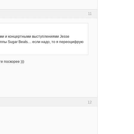
11
пами и концертными выступлениями Jesse
уппы Sugar Beats.... если надо, то я переоцифрую
е поскорее )))
12