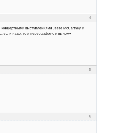
4
 и концертными выступлениями Jesse McCartney, и
.... если надо, то я переоцифрую и выложу
5
6