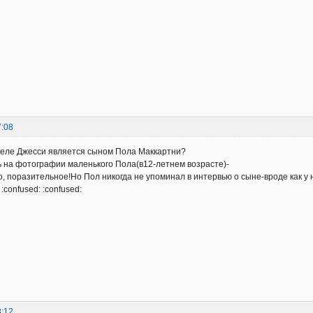
7:08
деле Джесси является сыном Пола Маккартни?
 на фотографии маленького Пола(в12-летнем возрасте)-
о, поразительное!Но Пол никогда не упоминал в интервью о сыне-вроде как у н
:confused: :confused:
8:12