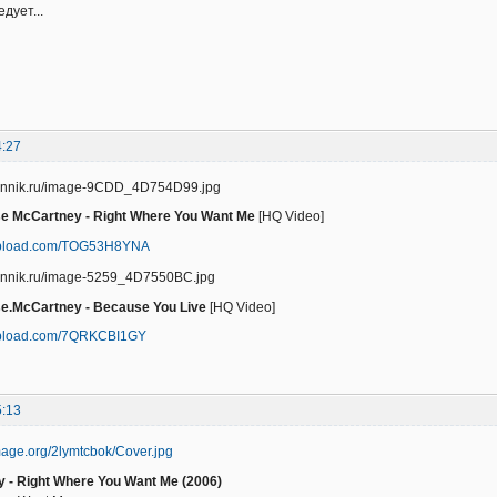
дует...
4:27
e McCartney - Right Where You Want Me
[HQ Video]
iupload.com/TOG53H8YNA
e.McCartney - Because You Live
[HQ Video]
iupload.com/7QRKCBI1GY
5:13
 - Right Where You Want Me (2006)