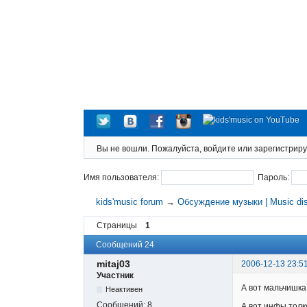
Вы не вошли.
Пожалуйста, войдите или зарегистриру
Имя пользователя:
Пароль:
kids'music forum
→
Обсуждение музыки | Music di
Страницы
1
Сообщений 24
mitaj03
2006-12-13 23:5
Участник
А вот мальчишка
Неактивен
Сообщений:
8
А вот инфы толк