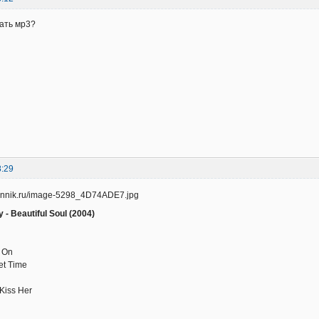
чать мр3?
8:29
- Beautiful Soul (2004)
e On
et Time
Kiss Her