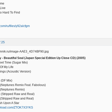
ame
Live
So Hard To Find
s.com/ru/files/y92alcfgm
7:25
- Beautiful Soul (Japan Special Edition Up Close CD) (2005)
eet Time (Sugar Mix)
Of My Life
ings (Acoustic Version)
l (DF Mix)
 (Neptunes Remix Feat. Fabolous)
 (Neptunes Remix)
l (Stripped Raw and Real)
 (Stripped Raw and Real)
h Upon A Star
iupload.com/ZTOK7X3YKS