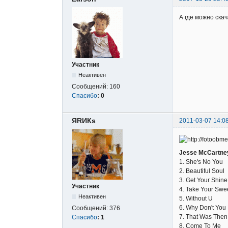
А где можно ска
Участник
Неактивен
Сообщений:
160
Спасибо
:
0
ЯRИКs
2011-03-07 14:0
Jesse McCartney 
1. She's No You
2. Beautiful Soul
3. Get Your Shin
Участник
4. Take Your Swe
Неактивен
5. Without U
6. Why Don't You 
Сообщений:
376
7. That Was Then
Спасибо
:
1
8. Come To Me