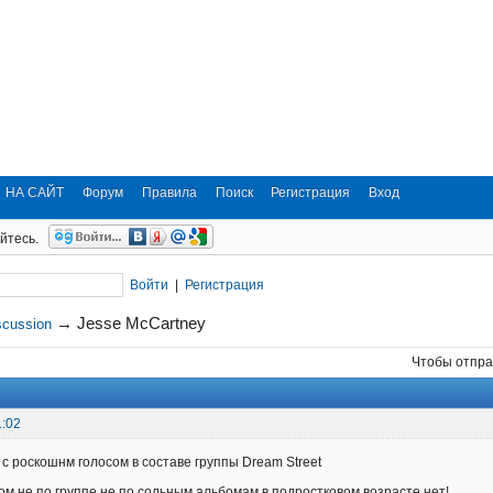
НА САЙТ
Форум
Правила
Поиск
Регистрация
Вход
йтесь.
Войти
|
Регистрация
→
Jesse McCartney
scussion
Чтобы отпра
1:02
 с роскошнм голосом в составе группы Dream Street
ом не по группе не по сольным альбомам в подростковом возрасте нет!